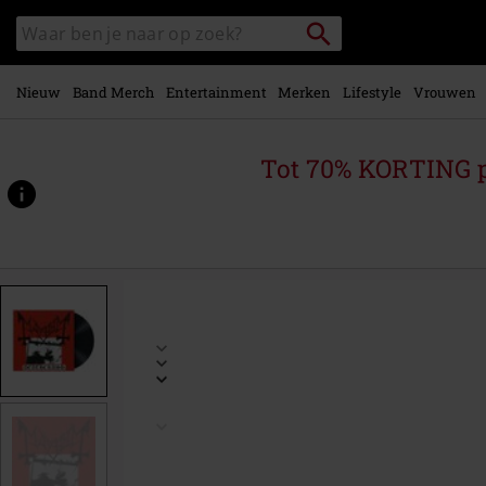
Overslaan
Packstation
Zoek
naar
zoeken
in
hoofdinhoud
catalogus
Nieuw
Band Merch
Entertainment
Merken
Lifestyle
Vrouwen
Tot 70% KORTING 
https://www.large.be/p/deathcrush/445250St.html