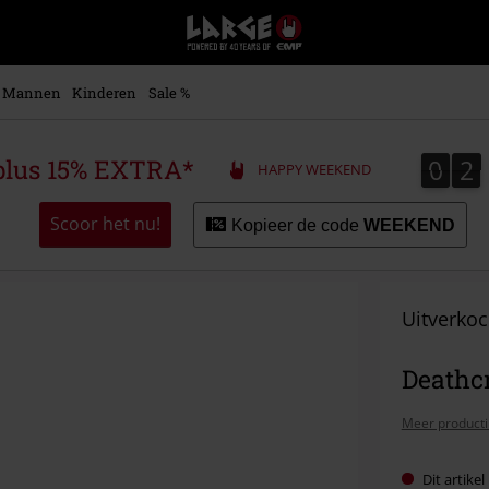
Large
–
Muziek-,
entertainment-,
Mannen
Kinderen
Sale %
en
gaming-
merch
0
2
0
2
plus 15% EXTRA*
HAPPY WEEKEND
+
alternatieve
kleding
Scoor het nu!
Kopieer de code
WEEKEND
Uitverkoc
Deathc
Meer producti
Dit artike