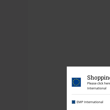
Shopping
Please click he
International
EMP International