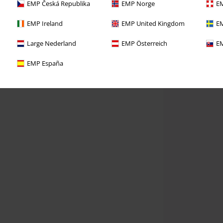
EMP Česká Republika
EMP Norge
EM
EMP Ireland
EMP United Kingdom
EM
Large Nederland
EMP Österreich
EM
EMP España