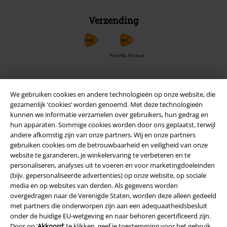
Verzending
PostNL Pickup
large app
We gebruiken cookies en andere technologieën op onze website, die
gezamenlijk ‘cookies’ worden genoemd. Met deze technologieën
Download gratis de nieuwe large app en profiteer van alle nieuwe
kunnen we informatie verzamelen over gebruikers, hun gedrag en
functies en voordelen!
hun apparaten. Sommige cookies worden door ons geplaatst, terwijl
andere afkomstig zijn van onze partners. Wij en onze partners
gebruiken cookies om de betrouwbaarheid en veiligheid van onze
website te garanderen, je winkelervaring te verbeteren en te
personaliseren, analyses uit te voeren en voor marketingdoeleinden
(bijv. gepersonaliseerde advertenties) op onze website, op sociale
A Warner Music Group Company
media en op websites van derden. Als gegevens worden
overgedragen naar de Verenigde Staten, worden deze alleen gedeeld
met partners die onderworpen zijn aan een adequaatheidsbesluit
onder de huidige EU-wetgeving en naar behoren gecertificeerd zijn.
Door op ‘
Akkoord
’ te klikken, geef je toestemming voor het gebruik