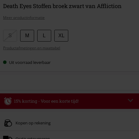
Death Eyes Stoffen broek zwart van Affliction
Meer productinformatie
Kies
S
M
L
XL
je
Productafmetingen en maattabel
maat
Uit voorraad leverbaar
15% korting - Voor een korte tijd!
Code
WEEKEND
Kopieer de code
Geldig t/m 09-08-2026
Kopen op rekening
Minimale bestelwaarde € 49.99.
Gratis retourneren