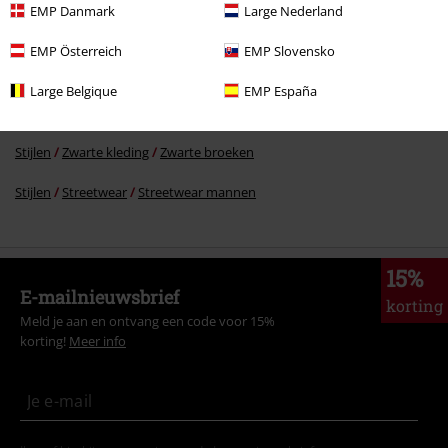
Meer categorieën. Meer opties.
EMP Danmark
Large Nederland
Kleding
Broeken
Lange broeken
EMP Österreich
EMP Slovensko
Kleding
Broeken
Stoffen broeken
Large Belgique
EMP España
Kleding & accessoires
Onderkant
Broeken
Stijlen
Zwarte kleding
Zwarte broeken
Stijlen
Streetwear
Streetwear mannen
15%
E-mailnieuwsbrief
korting
Meld je aan en ontvang een code voor 15%
korting!
Meer info