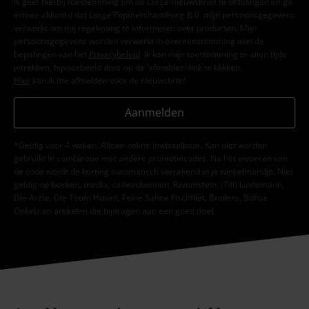
Ik geef hierbij toestemming om de Large-nieuwsbrief te ontvangen en ga
ermee akkoord dat Large Popmerchandising B.V. mijn persoonsgegevens
verwerkt om mij regelmatig te informeren over producten. Mijn
persoonsgegevens worden verwerkt in overeenstemming met de
bepalingen van het
Privacybeleid
. Ik kan mijn toestemming te allen tijde
intrekken, bijvoorbeeld door op de ‘afmelden’-link te klikken.
Hier
kan ik me afmelden voor de nieuwsbrief.
Aanmelden
*Geldig voor 4 weken. Alleen online inwisselbaar. Kan niet worden
gebruikt in combinatie met andere promotiecodes. Na het invoeren van
de code wordt de korting automatisch verrekend in je winkelmandje. Niet
geldig op boeken, media, cadeaubonnen, Rammstein, (Till) Lindemann,
Die Ärzte, Die Toten Hosen, Feine Sahne Fischfilet, Broilers, Böhse
Onkelz en artikelen die bijdragen aan een goed doel.