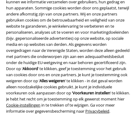
kunnen we informatie verzamelen over gebruikers, hun gedrag en
hun apparaten. Sommige cookies worden door ons geplaatst, terwijl
andere afkomstig zijn van onze partners. Wij en onze partners
gebruiken cookies om de betrouwbaarheid en veiligheid van onze
website te garanderen, je winkelervaring te verbeteren en te
personaliseren, analyses uit te voeren en voor marketingdoeleinden
(bijv. gepersonaliseerde advertenties) op onze website, op sociale
Legal
media en op websites van derden. Als gegevens worden
overgedragen naar de Verenigde Staten, worden deze alleen gedeeld
Algemene Voorwaarden
met partners die onderworpen zijn aan een adequaatheidsbesluit
onder de huidige EU-wetgeving en naar behoren gecertificeerd zijn.
Door op ‘
Akkoord
’ te klikken, geef je toestemming voor het gebruik
Bedrijfsgegevens
van cookies door ons en onze partners. Je kunt je toestemming ook
weigeren door op ‘
Alles weigeren
’ te klikken - in dat geval worden
Privacyverklaring
alleen noodzakelijke cookies gebruikt. Je kunt je individuele
voorkeuren ook aanpassen door op ‘
Voorkeuren instellen
’ te klikken.
Verklaring van conformiteit
Je hebt het recht om je toestemming op elk gewenst moment hier
Cookie-instellingen
in te trekken of te wijzigen. Ga voor meer
Informatie over toegankelijkheid
informatie over gegevensbescherming naar
Privacybeleid
.
Cookie-instellingen