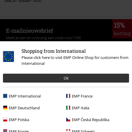
15%
E-mailnieuwsbrief
korting
Meld je aan en ontvang een code voor 15%
korting!
Meer info
Shopping from International
Please click here to visit EMP Online Shop for customers from
International
Ik geef hierbij toestemming om de Large-nieuwsbrief te ontvangen en ga
Ok
ermee akkoord dat Large Popmerchandising B.V. mijn persoonsgegevens
verwerkt om mij regelmatig te informeren over producten. Mijn
persoonsgegevens worden verwerkt in overeenstemming met de
EMP International
EMP France
bepalingen van het
Privacybeleid
. Ik kan mijn toestemming te allen tijde
intrekken, bijvoorbeeld door op de ‘afmelden’-link te klikken.
EMP Deutschland
EMP Italia
Hier
kan ik me afmelden voor de nieuwsbrief.
EMP Polska
EMP Česká Republika
Aanmelden
EMP Norge
EMP Schweiz