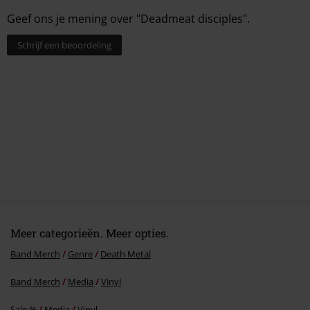
Geef ons je mening over "Deadmeat disciples".
Schrijf een beoordeling
Meer categorieën. Meer opties.
Band Merch
Genre
Death Metal
Band Merch
Media
Vinyl
Sale %
Media
Vinyl