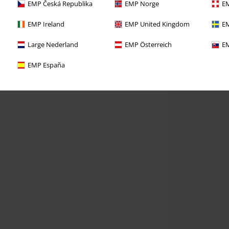
EMP Česká Republika
EMP Norge
EM
EMP Ireland
EMP United Kingdom
EM
Large Nederland
EMP Österreich
EM
EMP España