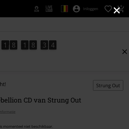
×
0
Inloggen
1
8
1
8
3
3
1
8
1
8
3
2
3
2
4
ht!
Strung Out
bellion CD van Strung Out
nformatie
l is momenteel niet beschikbaar.