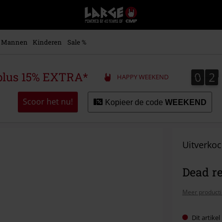
Large
–
Muziek-,
entertainment-,
Mannen
Kinderen
Sale %
en
gaming-
merch
0
2
0
2
plus 15% EXTRA*
HAPPY WEEKEND
+
alternatieve
kleding
Scoor het nu!
Kopieer de code
WEEKEND
Uitverkoc
Dead re
Meer producti
Dit artike