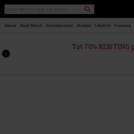
Overslaan
Packstation
Zoek
naar
zoeken
in
hoofdinhoud
catalogus
Nieuw
Band Merch
Entertainment
Merken
Lifestyle
Vrouwen
Tot 70% KORTING 
https://www.large.be/p/dead-
rebellion/568391St.html