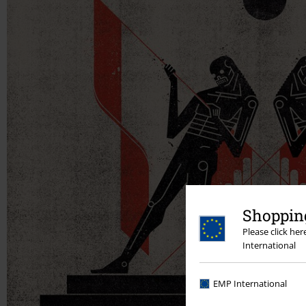
Shopping
Please click he
International
EMP International