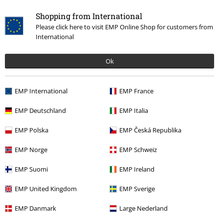
Shopping from International
Sale %
Kleding
T-shirts en tops
T-Shirts
Please click here to visit EMP Online Shop for customers from
International
Gaming
Kleding
T-shirts en tops
T-shirts
Gaming
Top gaming merch
Minecraft
Kleding
T-shirts en tops
Ok
T-Shirts
Entertainment
EMP International
EMP France
EMP Deutschland
EMP Italia
15%
EMP Polska
EMP Česká Republika
E-mailnieuwsbrief
korting
EMP Norge
EMP Schweiz
Meld je aan en ontvang een code voor 15%
korting!
Meer info
EMP Suomi
EMP Ireland
EMP United Kingdom
EMP Sverige
EMP Danmark
Large Nederland
Ik geef hierbij toestemming om de Large-nieuwsbrief te ontvangen en ga