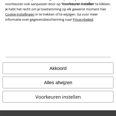
Privacyverklaring
voorkeuren ook aanpassen door op ‘
Voorkeuren instellen
’ te klikken.
Je hebt het recht om je toestemming op elk gewenst moment hier
Verklaring van conformiteit
Cookie-instellingen
in te trekken of te wijzigen. Ga voor meer
informatie over gegevensbescherming naar
Privacybeleid
.
Informatie over toegankelijkheid
Cookie-instellingen
Annuleer bestelling
Alle prijzen incl.
wettelijke BTW
© 1986-2026 Large Popmerchandising BV
Akkoord
Alles afwijzen
Onze online shops
Voorkeuren instellen
EMP International
EMP France