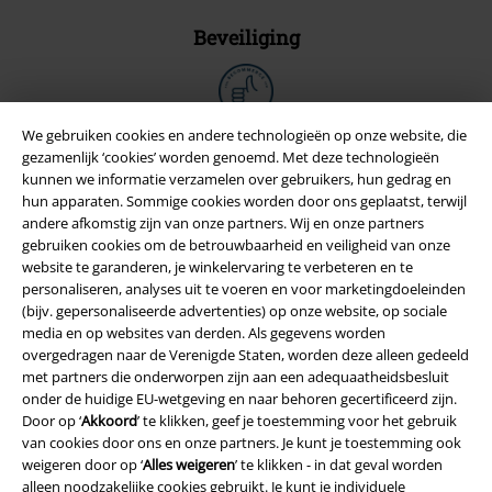
Beveiliging
We gebruiken cookies en andere technologieën op onze website, die
gezamenlijk ‘cookies’ worden genoemd. Met deze technologieën
kunnen we informatie verzamelen over gebruikers, hun gedrag en
hun apparaten. Sommige cookies worden door ons geplaatst, terwijl
andere afkomstig zijn van onze partners. Wij en onze partners
gebruiken cookies om de betrouwbaarheid en veiligheid van onze
website te garanderen, je winkelervaring te verbeteren en te
personaliseren, analyses uit te voeren en voor marketingdoeleinden
(bijv. gepersonaliseerde advertenties) op onze website, op sociale
media en op websites van derden. Als gegevens worden
overgedragen naar de Verenigde Staten, worden deze alleen gedeeld
Legal
met partners die onderworpen zijn aan een adequaatheidsbesluit
Algemene Voorwaarden
onder de huidige EU-wetgeving en naar behoren gecertificeerd zijn.
Door op ‘
Akkoord
’ te klikken, geef je toestemming voor het gebruik
van cookies door ons en onze partners. Je kunt je toestemming ook
Bedrijfsgegevens
weigeren door op ‘
Alles weigeren
’ te klikken - in dat geval worden
alleen noodzakelijke cookies gebruikt. Je kunt je individuele