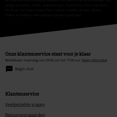
de code wordt de korting automatisch verrekend in je winkelmandje. Niet
geldig op boeken, media, cadeaubonnen, Rammstein, (Till) Lindemann,
Die Ärzte, Die Toten Hosen, Feine Sahne Fischfilet, Broilers, Böhse
Onkelz en artikelen die bijdragen aan een goed doel.
Onze klantenservice staat voor je klaar
Bereikbaar: maandag van 09:00 uur tot 17:00 uur.
Meer informatie
Begin chat
Klantenservice
Veelgestelde vragen
Retourvoorwaarden