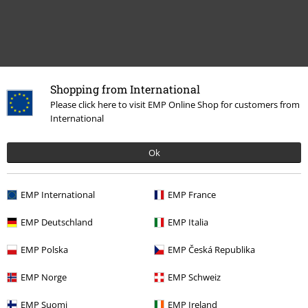
Shopping from International
Please click here to visit EMP Online Shop for customers from
Meer categorieën. Meer opties.
International
Films & Series
Disney
Films en tv
Star Wars
Wonen & vrije tijd
Figuren
Ok
Films & Series
Disney
Films en tv
Star Wars
Wonen & vrije tijd
Funko Pop Star Wars
EMP International
EMP France
Films & Series
Films en tv
Series
Figuren
EMP Deutschland
EMP Italia
Films & Series
Films en tv
Series
Funko Pop!
EMP Polska
EMP Česká Republika
Films & Series
Films en tv
Films
Figuren
EMP Norge
EMP Schweiz
EMP Suomi
EMP Ireland