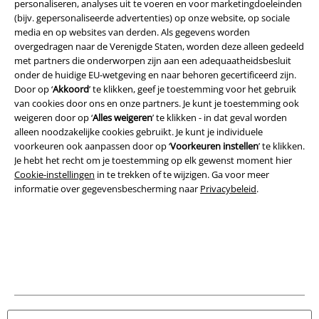
personaliseren, analyses uit te voeren en voor marketingdoeleinden
(bijv. gepersonaliseerde advertenties) op onze website, op sociale
media en op websites van derden. Als gegevens worden
overgedragen naar de Verenigde Staten, worden deze alleen gedeeld
Legal
met partners die onderworpen zijn aan een adequaatheidsbesluit
onder de huidige EU-wetgeving en naar behoren gecertificeerd zijn.
Algemene Voorwaarden
Door op ‘
Akkoord
’ te klikken, geef je toestemming voor het gebruik
van cookies door ons en onze partners. Je kunt je toestemming ook
Bedrijfsgegevens
weigeren door op ‘
Alles weigeren
’ te klikken - in dat geval worden
alleen noodzakelijke cookies gebruikt. Je kunt je individuele
Privacyverklaring
voorkeuren ook aanpassen door op ‘
Voorkeuren instellen
’ te klikken.
Je hebt het recht om je toestemming op elk gewenst moment hier
Verklaring van conformiteit
Cookie-instellingen
in te trekken of te wijzigen. Ga voor meer
informatie over gegevensbescherming naar
Privacybeleid
.
Informatie over toegankelijkheid
Cookie-instellingen
Annuleer bestelling
Alle prijzen incl.
wettelijke BTW
© 1986-2026 Large Popmerchandising BV