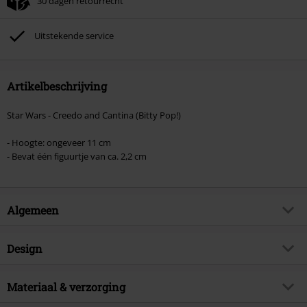
30 dagen retourrecht
Kan niet gecombineerd worden met andere kortingscodes. Boeken, media,
tickets, Rammstein, (Till) Lindemann, Böhse Onkelz, Broilers, Die Ärzte, Die
Toten Hosen, Metality, cadeaubonnen en artikelen met een inbegrepen
Uitstekende service
donatie zijn uitgesloten van de korting.
Artikelbeschrijving
Star Wars - Creedo and Cantina (Bitty Pop!)
- Hoogte: ongeveer 11 cm
- Bevat één figuurtje van ca. 2,2 cm
Algemeen
Artikelnr.
596211
Design
Titel
Creedo and Cantina (Bitty Pop!)
Producttype
Funko Bitty Pop!
Artikelonderwerp
Materiaal & verzorging
Fan merch, TV-series, Disney, Film