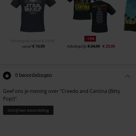
-16%
Adviesprijs
vanaf
€ 24,99
€ 19,99
Adviesprijs
€ 24,99
€ 20,99
vanaf
0 beoordelingen
Geef ons je mening over "Creedo and Cantina (Bitty
Pop!)".
Schrijf een beoordeling