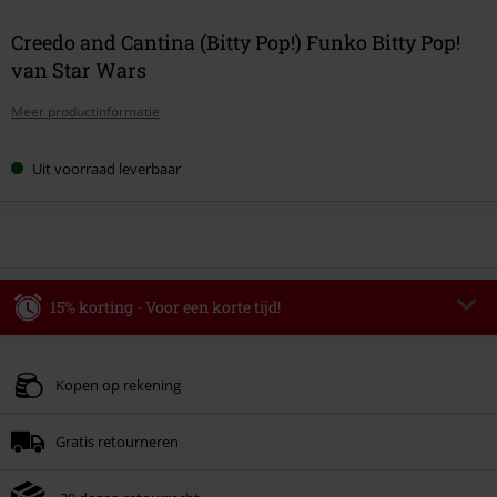
Creedo and Cantina (Bitty Pop!) Funko Bitty Pop!
van Star Wars
Meer productinformatie
Uit voorraad leverbaar
15% korting - Voor een korte tijd!
Code
WEEKEND
Kopieer de code
Geldig t/m 09-08-2026
Kopen op rekening
Minimale bestelwaarde € 49.99.
Gratis retourneren
Zodra je de code hebt ingevoerd, wordt de korting automatisch verrekend in
je winkelmandje.