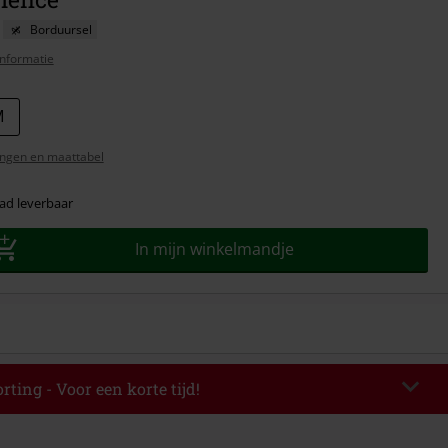
Borduursel
nformatie
M
ngen en maattabel
ad leverbaar
In mijn winkelmandje
rting - Voor een korte tijd!
EKEND
Kopieer de code