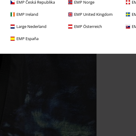
EMP Česká Republika
EMP Norge
EM
EMP Ireland
EMP United Kingdom
EM
Large Nederland
EMP Österreich
EM
EMP España