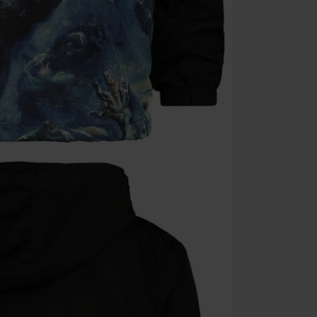
Geldig t/m 09
Minimale best
Zodra je de co
winkelmandje.
Kan niet geco
Rammstein, (Ti
cadeaubonnen e