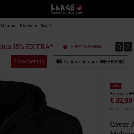
Large
–
Muziek-,
entertainment-,
Mannen
Kinderen
Sale %
en
gaming-
merch
0
2
0
2
plus 15% EXTRA*
HAPPY WEEKEND
+
alternatieve
kleding
Scoor het nu!
Kopieer de code
WEEKEND
-63%
Adviesprijs
€ 
€ 32,99
Prijzen incl. 
Cover 
Malevo