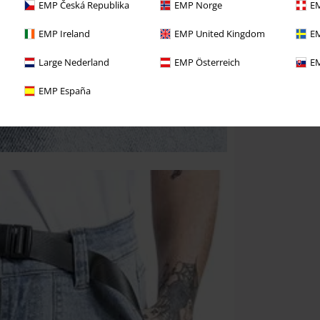
EMP Česká Republika
EMP Norge
EM
EMP Ireland
EMP United Kingdom
EM
Large Nederland
EMP Österreich
EM
EMP España