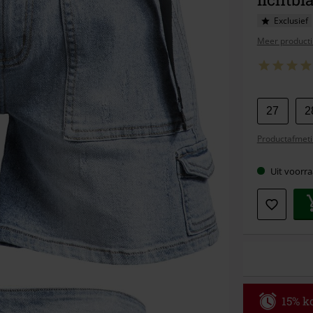
Exclusief
Meer producti
Kies
27
2
je
Productafmeti
maat
Uit voorra
15% ko