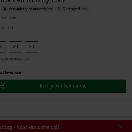
Verwijderbare onderdelen
Destroyed look
nformatie
(1)
8
29
30
ngen en maattabel
ad leverbaar
In mijn winkelmandje
rting - Voor een korte tijd!