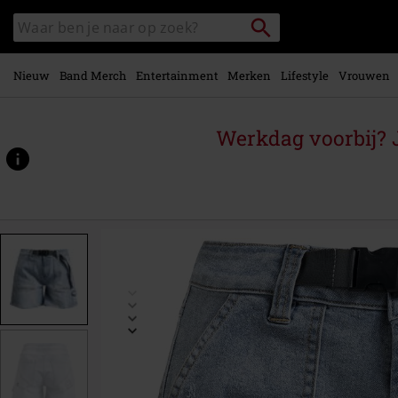
Overslaan
Packstation
Zoek
naar
zoeken
in
hoofdinhoud
catalogus
Nieuw
Band Merch
Entertainment
Merken
Lifestyle
Vrouwen
Werkdag voorbij? J
https://www.large.be/p/comfortabele-
short-
met-
ceintuur/534257.html