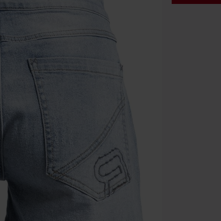
Code
AF
Alleen geldig 
Minimale best
Zodra je de co
winkelmandje.
Kan niet geco
Rammstein, (Ti
cadeaubonnen e