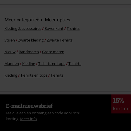
Meer categorieën. Meer opties.
Kleding & accessoires
Bovenkant
T-shirts
Stijlen
Zwarte kleding
Zwarte T-shirts
Nieuw
Bandmerch
Grote maten
Mannen
Kleding
T-shirts en tops
T-shirts
Kleding
T-shirts en tops
T-shirts
15%
E-mailnieuwsbrief
korting
Meld je aan en ontvang een code voor 15%
korting!
Meer info