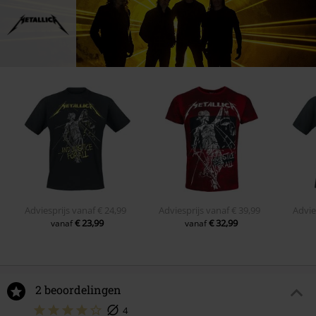
Adviesprijs
vanaf
€ 24,99
Adviesprijs
vanaf
€ 39,99
Advie
€ 23,99
€ 32,99
vanaf
vanaf
2 beoordelingen
4