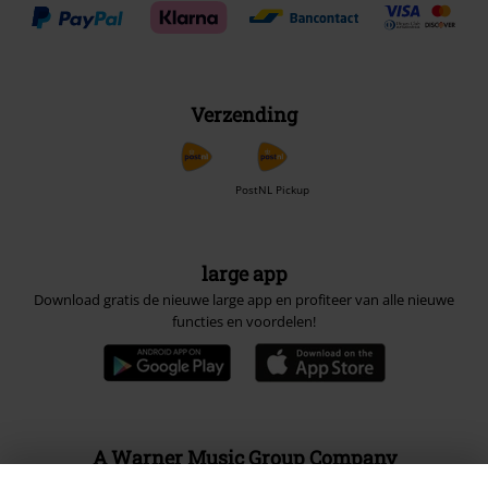
Verzending
PostNL Pickup
large app
Download gratis de nieuwe large app en profiteer van alle nieuwe
functies en voordelen!
A Warner Music Group Company