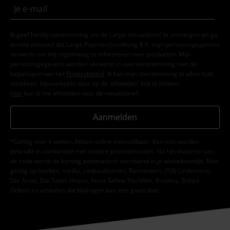
Ik geef hierbij toestemming om de Large-nieuwsbrief te ontvangen en ga
ermee akkoord dat Large Popmerchandising B.V. mijn persoonsgegevens
verwerkt om mij regelmatig te informeren over producten. Mijn
persoonsgegevens worden verwerkt in overeenstemming met de
bepalingen van het
Privacybeleid
. Ik kan mijn toestemming te allen tijde
intrekken, bijvoorbeeld door op de ‘afmelden’-link te klikken.
Hier
kan ik me afmelden voor de nieuwsbrief.
Aanmelden
*Geldig voor 4 weken. Alleen online inwisselbaar. Kan niet worden
gebruikt in combinatie met andere promotiecodes. Na het invoeren van
de code wordt de korting automatisch verrekend in je winkelmandje. Niet
geldig op boeken, media, cadeaubonnen, Rammstein, (Till) Lindemann,
Die Ärzte, Die Toten Hosen, Feine Sahne Fischfilet, Broilers, Böhse
Onkelz en artikelen die bijdragen aan een goed doel.