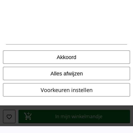
Bedrijfsgegevens
Privacyverklaring
Verklaring van conformiteit
Informatie over toegankelijkheid
Akkoord
Cookie-instellingen
Alles afwijzen
Annuleer bestelling
Voorkeuren instellen
Alle prijzen incl.
wettelijke BTW
© 1986-2026 Large Popmerchandising BV
In mijn winkelmandje
Onze online shops