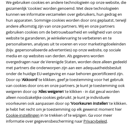
We gebruiken cookies en andere technologieën op onze website, die
gezamenlijk ‘cookies’ worden genoemd. Met deze technologieën
kunnen we informatie verzamelen over gebruikers, hun gedrag en
hun apparaten. Sommige cookies worden door ons geplaatst, terwijl
andere afkomstig zijn van onze partners. Wij en onze partners
gebruiken cookies om de betrouwbaarheid en veiligheid van onze
Beveiliging
website te garanderen, je winkelervaring te verbeteren en te
personaliseren, analyses uit te voeren en voor marketingdoeleinden
(bijv. gepersonaliseerde advertenties) op onze website, op sociale
media en op websites van derden. Als gegevens worden
overgedragen naar de Verenigde Staten, worden deze alleen gedeeld
met partners die onderworpen zijn aan een adequaatheidsbesluit
onder de huidige EU-wetgeving en naar behoren gecertificeerd zijn.
Door op ‘
Akkoord
’ te klikken, geef je toestemming voor het gebruik
van cookies door ons en onze partners. Je kunt je toestemming ook
weigeren door op ‘
Alles weigeren
’ te klikken - in dat geval worden
alleen noodzakelijke cookies gebruikt. Je kunt je individuele
voorkeuren ook aanpassen door op ‘
Voorkeuren instellen
’ te klikken.
Je hebt het recht om je toestemming op elk gewenst moment hier
Cookie-instellingen
in te trekken of te wijzigen. Ga voor meer
Legal
informatie over gegevensbescherming naar
Privacybeleid
.
Algemene Voorwaarden