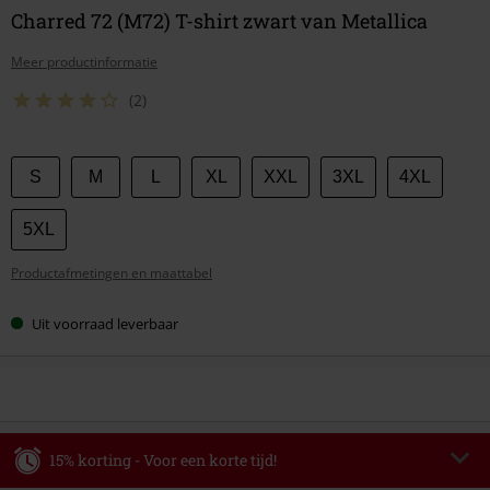
Charred 72 (M72) T-shirt zwart van Metallica
Meer productinformatie
(2)
Kies
S
M
L
XL
XXL
3XL
4XL
je
maat
5XL
Productafmetingen en maattabel
Uit voorraad leverbaar
15% korting - Voor een korte tijd!