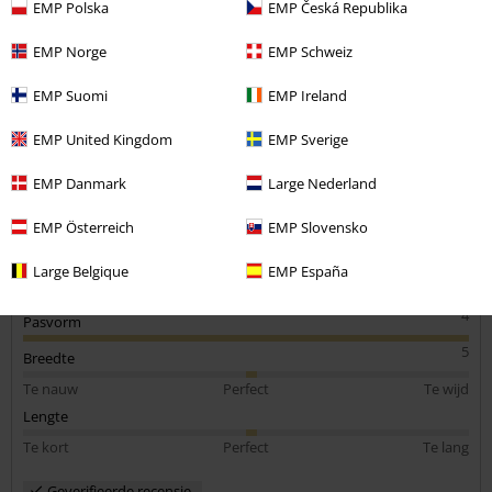
EMP Polska
EMP Česká Republika
Lengte in meter (bijv. 1,78): 1.90
Bestelde maat: XXXL
EMP Norge
EMP Schweiz
Commentaar versturen
Tshirt
EMP Suomi
EMP Ireland
Goeie kwaliteit, makkelijk te strijken, past perfect
EMP United Kingdom
EMP Sverige
EMP Danmark
Large Nederland
EMP Österreich
EMP Slovensko
Kwaliteit
Large Belgique
EMP España
5
Ontwerp
4
Pasvorm
5
Breedte
Te nauw
Perfect
Te wijd
Lengte
Te kort
Perfect
Te lang
Geverifieerde recensie