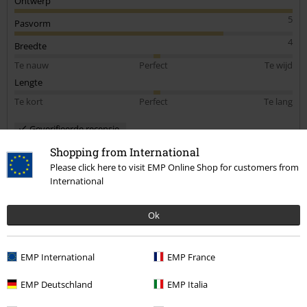
Ontwerp
5
Pasvorm
4
Breedte
Te nauw
Perfect
Te wijd
Lengte
Te kort
Perfect
Te lang
Geverifieerde recensie
Heeft deze recensie je geholpen?
Shopping from International
Please click here to visit EMP Online Shop for customers from
International
Opmerking
Ok
EMP International
EMP France
Vicky D.
EMP Deutschland
EMP Italia
1 Recensie
Gepost op: donderdag, 16 mei 2024