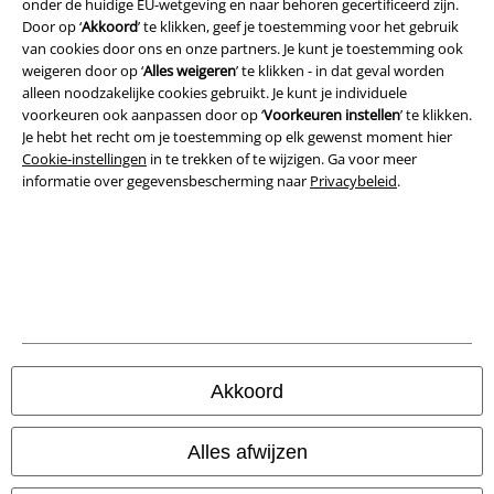
onder de huidige EU-wetgeving en naar behoren gecertificeerd zijn.
Algemene Voorwaarden
Door op ‘
Akkoord
’ te klikken, geef je toestemming voor het gebruik
van cookies door ons en onze partners. Je kunt je toestemming ook
Bedrijfsgegevens
weigeren door op ‘
Alles weigeren
’ te klikken - in dat geval worden
alleen noodzakelijke cookies gebruikt. Je kunt je individuele
voorkeuren ook aanpassen door op ‘
Voorkeuren instellen
’ te klikken.
Privacyverklaring
Je hebt het recht om je toestemming op elk gewenst moment hier
Cookie-instellingen
in te trekken of te wijzigen. Ga voor meer
Verklaring van conformiteit
informatie over gegevensbescherming naar
Privacybeleid
.
Informatie over toegankelijkheid
Cookie-instellingen
Annuleer bestelling
Alle prijzen incl.
wettelijke BTW
Akkoord
© 1986-2026 Large Popmerchandising BV
Alles afwijzen