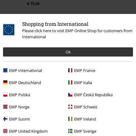
€ 75,99
Shopping from International
Meer categorieën. Meer opties.
Please click here to visit EMP Online Shop for customers from
International
Kledingmerken
Kleding
Kledingmerken
Schoenen
Laarzen
Ok
Kledingmerken
Schoenen
Exclusief
EMP International
EMP France
Kledingmerken
Mannen
EMP Deutschland
EMP Italia
Kleding
Schoenen
Laarzen
zwarte laarzen
EMP Polska
EMP Česká Republika
EMP Norge
EMP Schweiz
15%
E-mailnieuwsbrief
EMP Suomi
EMP Ireland
korting
Meld je aan en ontvang een code voor 15%
korting!
Meer info
EMP United Kingdom
EMP Sverige