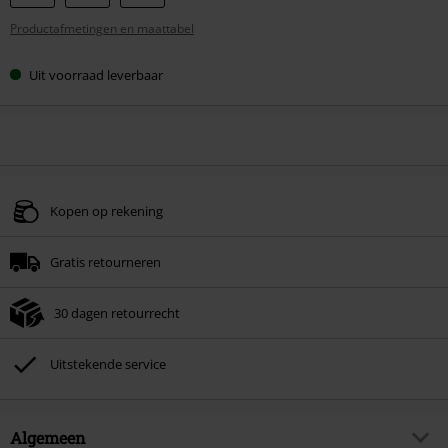
je
Productafmetingen en maattabel
maat
Uit voorraad leverbaar
Kopen op rekening
Gratis retourneren
30 dagen retourrecht
Uitstekende service
Algemeen