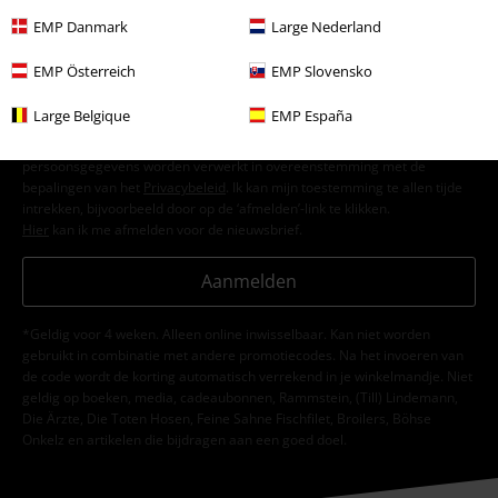
EMP Danmark
Large Nederland
EMP Österreich
EMP Slovensko
Ik geef hierbij toestemming om de Large-nieuwsbrief te ontvangen en ga
Large Belgique
EMP España
ermee akkoord dat Large Popmerchandising B.V. mijn persoonsgegevens
verwerkt om mij regelmatig te informeren over producten. Mijn
persoonsgegevens worden verwerkt in overeenstemming met de
bepalingen van het
Privacybeleid
. Ik kan mijn toestemming te allen tijde
intrekken, bijvoorbeeld door op de ‘afmelden’-link te klikken.
Hier
kan ik me afmelden voor de nieuwsbrief.
Aanmelden
*Geldig voor 4 weken. Alleen online inwisselbaar. Kan niet worden
gebruikt in combinatie met andere promotiecodes. Na het invoeren van
de code wordt de korting automatisch verrekend in je winkelmandje. Niet
geldig op boeken, media, cadeaubonnen, Rammstein, (Till) Lindemann,
Die Ärzte, Die Toten Hosen, Feine Sahne Fischfilet, Broilers, Böhse
Onkelz en artikelen die bijdragen aan een goed doel.