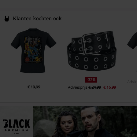
Klanten kochten ook
-32%
Advie
€ 19,99
Adviesprijs
€ 24,99
€ 16,99