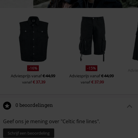
-16%
-15%
Advie
Adviesprijs
vanaf
€ 44,99
Adviesprijs
vanaf
€ 44,99
€ 37,39
€ 37,99
vanaf
vanaf
0 beoordelingen
Geef ons je mening over "Celtic fine lines".
Schrijf een beoordeling