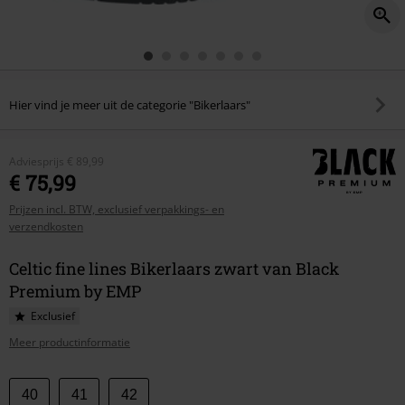
Hier vind je meer uit de categorie "Bikerlaars"
Adviesprijs
€ 89,99
€ 75,99
Prijzen incl. BTW, exclusief verpakkings- en
verzendkosten
Celtic fine lines Bikerlaars zwart van Black
Premium by EMP
Exclusief
Meer productinformatie
Kies
40
41
42