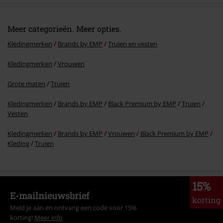
Meer categorieën. Meer opties.
Kledingmerken
Brands by EMP
Truien en vesten
Kledingmerken
Vrouwen
Grote maten
Truien
Kledingmerken
Brands by EMP
Black Premium by EMP
Truien
Vesten
Kledingmerken
Brands by EMP
Vrouwen
Black Premium by EMP
Kleding
Truien
15%
E-mailnieuwsbrief
korting
Meld je aan en ontvang een code voor 15%
korting!
Meer info