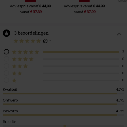
Advie
Adviesprijs
vanaf
€ 44,99
Adviesprijs
vanaf
€ 44,99
€ 37,39
€ 37,99
vanaf
vanaf
3 beoordelingen
5
3
0
0
0
0
Kwaliteit
4.7/5
Ontwerp
4.7/5
Pasvorm
4.7/5
Breedte