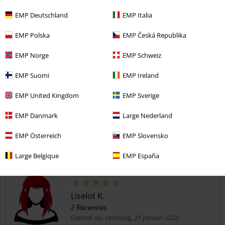
5
Pasvorm
EMP Deutschland
EMP Italia
5
Breedte
EMP Polska
EMP Česká Republika
Te nauw
Perfect
Te wijd
Lengte
EMP Norge
EMP Schweiz
Te kort
Perfect
Te lang
EMP Suomi
EMP Ireland
Geverifieerde recensie
EMP United Kingdom
EMP Sverige
Heeft deze recensie je geholpen?
EMP Danmark
Large Nederland
EMP Österreich
EMP Slovensko
Opmerking
Large Belgique
EMP España
Liselot K.
2 Recensies
Gepost op: zaterdag, 21 januari 2023