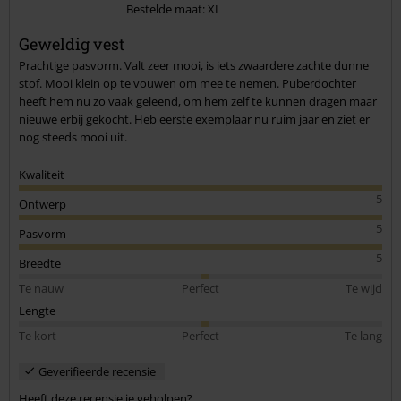
Bestelde maat: XL
Geweldig vest
Commentaar versturen
Prachtige pasvorm. Valt zeer mooi, is iets zwaardere zachte dunne
stof. Mooi klein op te vouwen om mee te nemen. Puberdochter
heeft hem nu zo vaak geleend, om hem zelf te kunnen dragen maar
nieuwe erbij gekocht. Heb eerste exemplaar nu ruim jaar en ziet er
nog steeds mooi uit.
Kwaliteit
5
Ontwerp
5
Pasvorm
5
Breedte
Te nauw
Perfect
Te wijd
Lengte
Te kort
Perfect
Te lang
Geverifieerde recensie
Heeft deze recensie je geholpen?