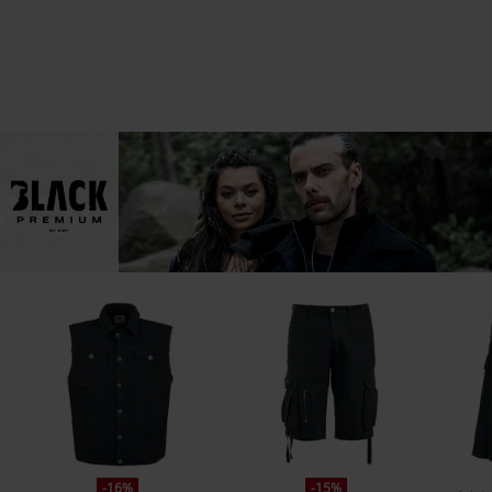
-16%
-15%