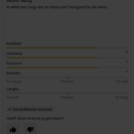
Ik wilde een lang vest en deze past heel goed bij die wens.
Kwaliteit
4
Ontwerp
4
Pasvorm
4
Breedte
Te nauw
Perfect
Te wijd
Lengte
Te kort
Perfect
Te lang
Geverifieerde recensie
Heeft deze recensie je geholpen?