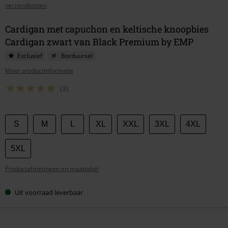
verzendkosten
Cardigan met capuchon en keltische knoopbies
Cardigan zwart van Black Premium by EMP
Exclusief
Borduursel
Meer productinformatie
(3)
Kies
S
M
L
XL
XXL
3XL
4XL
je
maat
5XL
Productafmetingen en maattabel
Uit voorraad leverbaar