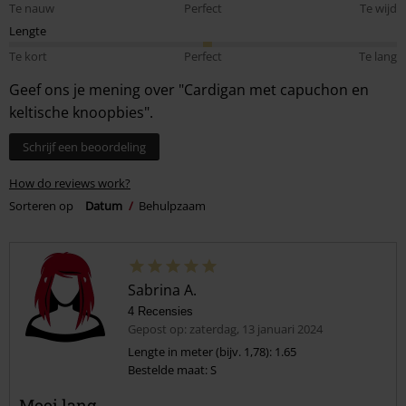
Te nauw
Perfect
Te wijd
Lengte
Te kort
Perfect
Te lang
Geef ons je mening over "Cardigan met capuchon en
keltische knoopbies".
Schrijf een beoordeling
How do reviews work?
Sorteren op
Datum
Behulpzaam
Sabrina A.
4 Recensies
Gepost op: zaterdag, 13 januari 2024
Lengte in meter (bijv. 1,78): 1.65
Bestelde maat: S
Mooi lang