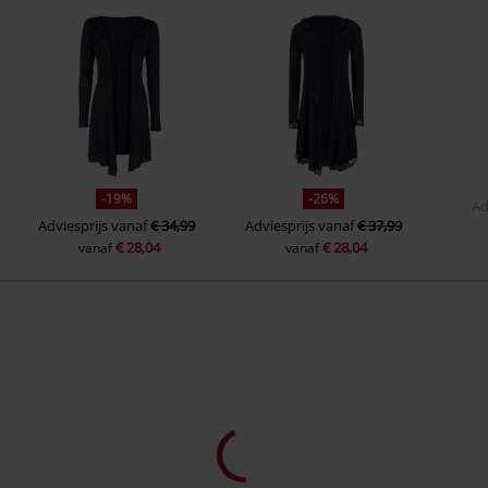
Germany
www.emp.de
-19%
-26%
Ad
Adviesprijs
vanaf
€ 34,99
Adviesprijs
vanaf
€ 37,99
€ 28,04
€ 28,04
vanaf
vanaf