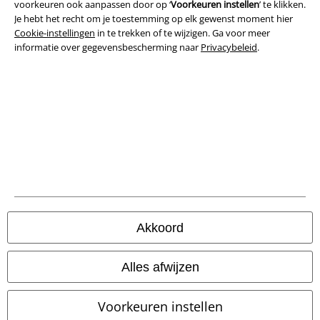
Algemene Voorwaarden
voorkeuren ook aanpassen door op ‘
Voorkeuren instellen
’ te klikken.
Je hebt het recht om je toestemming op elk gewenst moment hier
Cookie-instellingen
in te trekken of te wijzigen. Ga voor meer
Bedrijfsgegevens
informatie over gegevensbescherming naar
Privacybeleid
.
Privacyverklaring
Verklaring van conformiteit
Informatie over toegankelijkheid
Cookie-instellingen
Annuleer bestelling
Akkoord
Alle prijzen incl.
wettelijke BTW
© 1986-2026 Large Popmerchandising BV
Alles afwijzen
Voorkeuren instellen