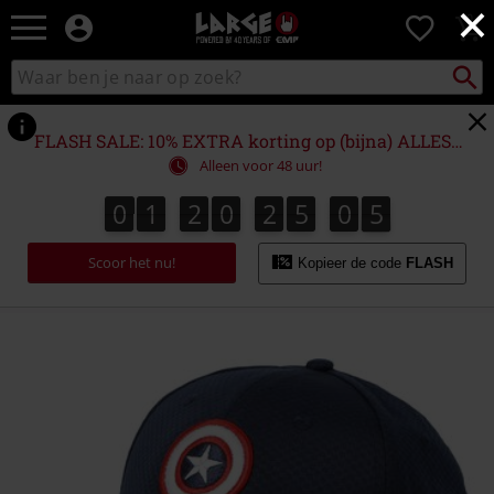
×
Large
0
–
Muziek-,
Packst
Zoek
zoeken
entertainment-,
in
en
catalogus
gaming-
FLASH SALE: 10% EXTRA korting op (bijna) ALLES!*
merch
Alleen voor 48 uur!
+
alternatieve
0
1
2
0
2
5
0
5
0
1
2
0
2
5
0
4
1
6
4
5
kleding
Scoor het nu!
Kopieer de code
FLASH
https://www.large.be/p/captain-
america-
logo/588075St.html