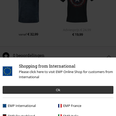
Adviesprijs
€ 24,99
€ 32,99
vanaf
€ 19,99
0 beoordelingen
Shopping from International
Geef ons je mening over "Captain America Logo".
Please click here to visit EMP Online Shop for customers from
International
Schrijf een beoordeling
Ok
EMP International
EMP France