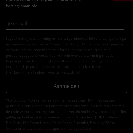
korting!
Meer info
Ik geef hierbij toestemming om de Large-nieuwsbrief te ontvangen en ga
ermee akkoord dat Large Popmerchandising B.V. mijn persoonsgegevens
verwerkt om mij regelmatig te informeren over producten. Mijn
persoonsgegevens worden verwerkt in overeenstemming met de
bepalingen van het
Privacybeleid
. Ik kan mijn toestemming te allen tijde
intrekken, bijvoorbeeld door op de ‘afmelden’-link te klikken.
Hier
kan ik me afmelden voor de nieuwsbrief.
Aanmelden
*Geldig voor 4 weken. Alleen online inwisselbaar. Kan niet worden
gebruikt in combinatie met andere promotiecodes. Na het invoeren van
de code wordt de korting automatisch verrekend in je winkelmandje. Niet
geldig op boeken, media, cadeaubonnen, Rammstein, (Till) Lindemann,
Die Ärzte, Die Toten Hosen, Feine Sahne Fischfilet, Broilers, Böhse
Onkelz en artikelen die bijdragen aan een goed doel.