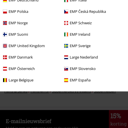
EMP Deutschland
EMP Italia
EMP Polska
EMP Česká Republika
EMP Norge
EMP Schweiz
EMP Suomi
EMP Ireland
Meer categorieën. Meer opties.
Kleding & accessoires
Sieraden & extra's
Hoeden & petten
EMP United Kingdom
EMP Sverige
Accessoires
Hoeden & petten
Caps
EMP Danmark
Large Nederland
Films & Series
Disney
Films en tv
Marvel
Accessoires
Caps
EMP Österreich
EMP Slovensko
Films & Series
Disney
Accessoires
Caps
Large Belgique
EMP España
Films & Series
Films en tv
Superheroes vs Villains
Superhelden
15%
E-mailnieuwsbrief
korting
Meld je aan en ontvang een code voor 15%