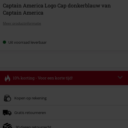
Captain America Logo Cap donkerblauw van
Captain America
Meer productinformatie
Kies
Uit voorraad leverbaar
je
maat
10% korting - Voor een korte tijd!
Code
FLASH
Kopieer de code
Geldig t/m 11-08-2026
Kopen op rekening
Minimale bestelwaarde € 49.99.
Gratis retourneren
Zodra je de code hebt ingevoerd, wordt de korting automatisch verrekend in
je winkelmandje.
30 dagen retourrecht