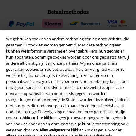
Betaalmethodes
We gebruiken cookies en andere technologieën op onze website, die
gezamenlijk ‘cookies’ worden genoemd. Met deze technologieën
Verzending
kunnen we informatie verzamelen over gebruikers, hun gedrag en
hun apparaten. Sommige cookies worden door ons geplaatst, terwijl
andere afkomstig zijn van onze partners. Wij en onze partners
gebruiken cookies om de betrouwbaarheid en veiligheid van onze
PostNL Pickup
website te garanderen, je winkelervaring te verbeteren en te
personaliseren, analyses uit te voeren en voor marketingdoeleinden
(bijv. gepersonaliseerde advertenties) op onze website, op sociale
media en op websites van derden. Als gegevens worden
large app
overgedragen naar de Verenigde Staten, worden deze alleen gedeeld
Download gratis de nieuwe large app en profiteer van alle nieuwe
met partners die onderworpen zijn aan een adequaatheidsbesluit
functies en voordelen!
onder de huidige EU-wetgeving en naar behoren gecertificeerd zijn.
Door op ‘
Akkoord
’ te klikken, geef je toestemming voor het gebruik
van cookies door ons en onze partners. Je kunt je toestemming ook
weigeren door op ‘
Alles weigeren
’ te klikken - in dat geval worden
alleen noodzakelijke cookies gebruikt. Je kunt je individuele