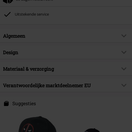
Kan niet gecombineerd worden met andere kortingscodes. Boeken, media,
tickets, Rammstein, (Till) Lindemann, Böhse Onkelz, Broilers, Die Ärzte, Die
Toten Hosen, Metality, cadeaubonnen en artikelen met een inbegrepen
Uitstekende service
donatie zijn uitgesloten van de korting.
Algemeen
Artikelnr.
588075
Design
Titel
Captain America Logo
Producttype
Cap
Artikelonderwerp
Materiaal & verzorging
Fan merch, Marvel, Disney, Film,
Cadeaus
Patroon
effen
Buitenmateriaal
100% Acryl
Licentie
officieel gelicentieerd artikel
Kleur
Verantwoordelijke marktdeelnemer EU
donkerblauw
Entertainment licenties
Captain America
Cotton Division
Releasedatum
23-05-2025
100 Ave Du Generale Lec. Batiment 1
Suggesties
93500 Pantin
Sexe
Unisex
France
www.cottondivision.com