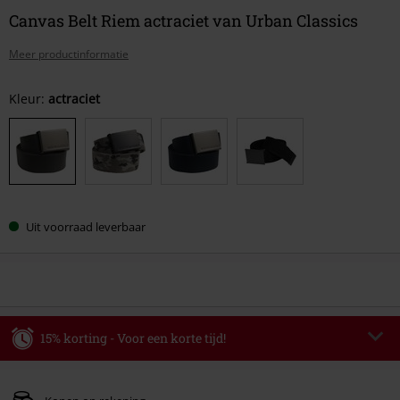
Canvas Belt Riem actraciet van Urban Classics
Meer productinformatie
Kies
Kleur:
actraciet
je
maat
Uit voorraad leverbaar
15% korting - Voor een korte tijd!
Code
AFTERWORK
Kopieer de code