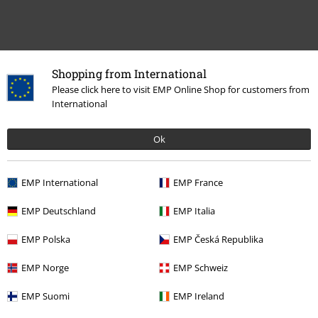
Shopping from International
Please click here to visit EMP Online Shop for customers from
International
Ok
Meer categorieën. Meer opties.
EMP International
EMP France
Sale %
Kleding merken
Urban Classics
EMP Deutschland
EMP Italia
Sale %
Accessoires
Riemen en gespen
EMP Polska
EMP Česká Republika
Stijlen
Streetwear
Accessoires
EMP Norge
EMP Schweiz
Stijlen
Basics
Basics mannen
EMP Suomi
EMP Ireland
Stijlen
Streetwear
Streetwear vrouwen