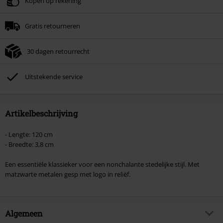
Alleen geldig op 06-08-2026 van 16:00 t/m 23:59 uur.
Kopen op rekening
Minimale bestelwaarde € 49.99.
Gratis retourneren
Zodra je de code hebt ingevoerd, wordt de korting automatisch verrekend in
je winkelmandje.
30 dagen retourrecht
Kan niet gecombineerd worden met andere kortingscodes. Boeken, media,
tickets, Rammstein, (Till) Lindemann, Böhse Onkelz, Broilers, Die Ärzte, Die
Toten Hosen, Metality, cadeaubonnen en artikelen met een inbegrepen
Uitstekende service
donatie zijn uitgesloten van de korting.
Artikelbeschrijving
- Lengte: 120 cm
- Breedte: 3,8 cm
Een essentiële klassieker voor een nonchalante stedelijke stijl. Met
matzwarte metalen gesp met logo in reliëf.
Algemeen