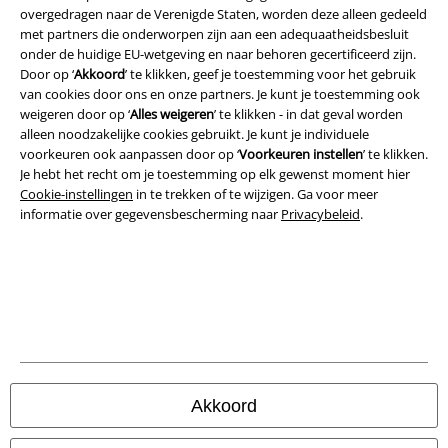
overgedragen naar de Verenigde Staten, worden deze alleen gedeeld
met partners die onderworpen zijn aan een adequaatheidsbesluit
onder de huidige EU-wetgeving en naar behoren gecertificeerd zijn.
Door op ‘
Akkoord
’ te klikken, geef je toestemming voor het gebruik
van cookies door ons en onze partners. Je kunt je toestemming ook
weigeren door op ‘
Alles weigeren
’ te klikken - in dat geval worden
Legal
alleen noodzakelijke cookies gebruikt. Je kunt je individuele
voorkeuren ook aanpassen door op ‘
Voorkeuren instellen
’ te klikken.
Algemene Voorwaarden
Je hebt het recht om je toestemming op elk gewenst moment hier
Cookie-instellingen
in te trekken of te wijzigen. Ga voor meer
informatie over gegevensbescherming naar
Privacybeleid
.
Bedrijfsgegevens
Privacyverklaring
Verklaring van conformiteit
Informatie over toegankelijkheid
Cookie-instellingen
Akkoord
Annuleer bestelling