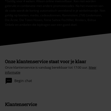
*Geldig voor 4 weken. Alleen online inwisselbaar. Kan niet worden
gebruikt in combinatie met andere promotiecodes. Na het invoeren van
de code wordt de korting automatisch verrekend in je winkelmandje. Niet
geldig op boeken, media, cadeaubonnen, Rammstein, (Till) Lindemann,
Die Ärzte, Die Toten Hosen, Feine Sahne Fischfilet, Broilers, Böhse
Onkelz en artikelen die bijdragen aan een goed doel.
Onze klantenservice staat voor je klaar
Onze klantenservice is vandaag bereikbaar tot 17:00 uur.
Meer
informatie
Begin chat
Klantenservice