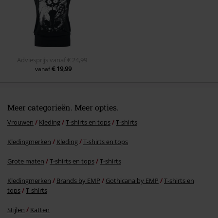
Commentaar versturen
Adviesprijs
vanaf
€ 24,99
€ 19,99
vanaf
Meer categorieën. Meer opties.
Vrouwen
Kleding
T-shirts en tops
T-shirts
Kledingmerken
Kleding
T-shirts en tops
Grote maten
T-shirts en tops
T-shirts
Kledingmerken
Brands by EMP
Gothicana by EMP
T-shirts en
tops
T-shirts
Stijlen
Katten