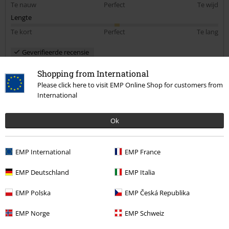
Te nauw
Perfect
Te wijd
Lengte
Te kort
Perfect
Te lang
Geverifieerde recensie
Heeft deze recensie je geholpen?
Shopping from International
Please click here to visit EMP Online Shop for customers from
International
Opmerking
Ok
EMP International
EMP France
Suzanne v.
EMP Deutschland
EMP Italia
6 Recensies
Gepost op: dinsdag, 4 juni 2019
EMP Polska
EMP Česká Republika
Lengte in meter (bijv. 1,78): 1.65
Bestelde maat: M
EMP Norge
EMP Schweiz
Commentaar versturen
Heerlijk shirt