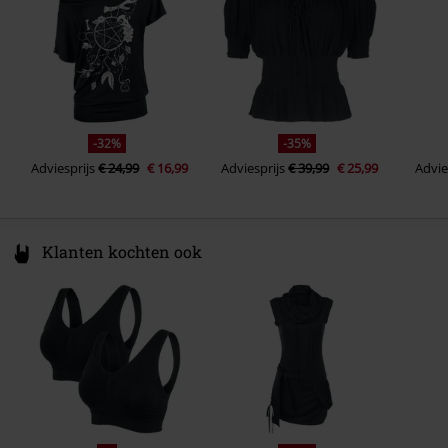
Heavyweight
-32%
-35%
Adviesprijs
€ 24,99
€ 16,99
Adviesprijs
€ 39,99
€ 25,99
Advie
Klanten kochten ook