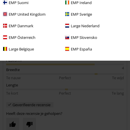
EMP Suomi
EMP Ireland
Heerlijke stof, lekker lang en heel ruim, heb altijd maat M, maar had
bij deze beter maat S kunnen kiezen
EMP United Kingdom
EMP Sverige
EMP Danmark
Large Nederland
EMP Österreich
EMP Slovensko
Kwaliteit
5
Large Belgique
EMP España
Ontwerp
5
Pasvorm
4
Breedte
Te nauw
Perfect
Te wijd
Lengte
Te kort
Perfect
Te lang
Geverifieerde recensie
Heeft deze recensie je geholpen?