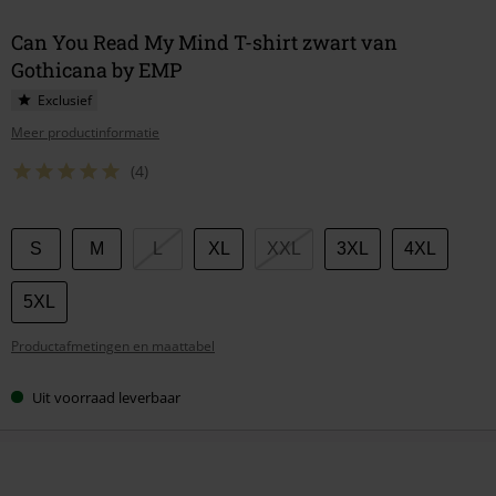
Can You Read My Mind T-shirt zwart van
Gothicana by EMP
Exclusief
Meer productinformatie
(4)
Kies
S
M
L
XL
XXL
3XL
4XL
je
maat
5XL
Productafmetingen en maattabel
Uit voorraad leverbaar