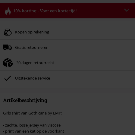
10% korting - Voor een korte tijd!
Code
FLASH
Kopieer de code
Geldig t/m 11-08-2026
Kopen op rekening
Minimale bestelwaarde € 49.99.
Gratis retourneren
Zodra je de code hebt ingevoerd, wordt de korting automatisch verrekend in
je winkelmandje.
30 dagen retourrecht
Kan niet gecombineerd worden met andere kortingscodes. Boeken, media,
tickets, Rammstein, (Till) Lindemann, Böhse Onkelz, Broilers, Die Ärzte, Die
Toten Hosen, Metality, cadeaubonnen en artikelen met een inbegrepen
Uitstekende service
donatie zijn uitgesloten van de korting.
Artikelbeschrijving
Girls shirt van Gothicana by EMP:
- zachte, losse jersey van viscose
- print van een kat op de voorkant