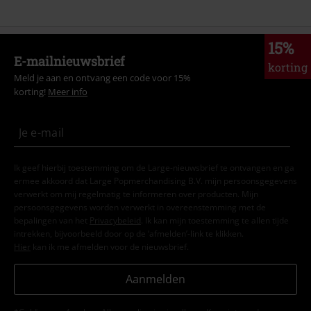
15%
E-mailnieuwsbrief
korting
Meld je aan en ontvang een code voor 15%
korting!
Meer info
Ik geef hierbij toestemming om de Large-nieuwsbrief te ontvangen en ga
ermee akkoord dat Large Popmerchandising B.V. mijn persoonsgegevens
verwerkt om mij regelmatig te informeren over producten. Mijn
persoonsgegevens worden verwerkt in overeenstemming met de
bepalingen van het
Privacybeleid
. Ik kan mijn toestemming te allen tijde
intrekken, bijvoorbeeld door op de ‘afmelden’-link te klikken.
Hier
kan ik me afmelden voor de nieuwsbrief.
Aanmelden