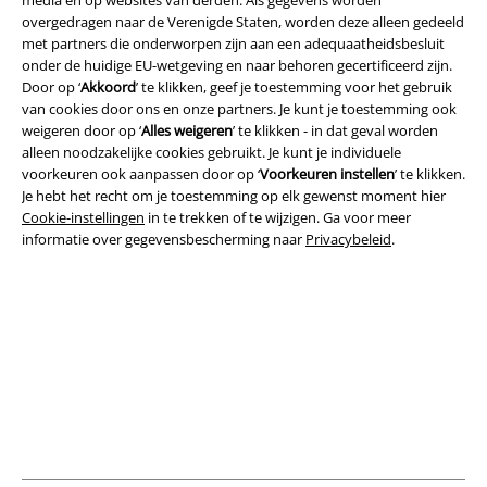
overgedragen naar de Verenigde Staten, worden deze alleen gedeeld
met partners die onderworpen zijn aan een adequaatheidsbesluit
onder de huidige EU-wetgeving en naar behoren gecertificeerd zijn.
Door op ‘
Akkoord
’ te klikken, geef je toestemming voor het gebruik
van cookies door ons en onze partners. Je kunt je toestemming ook
weigeren door op ‘
Alles weigeren
’ te klikken - in dat geval worden
Legal
alleen noodzakelijke cookies gebruikt. Je kunt je individuele
voorkeuren ook aanpassen door op ‘
Voorkeuren instellen
’ te klikken.
Algemene Voorwaarden
Je hebt het recht om je toestemming op elk gewenst moment hier
Cookie-instellingen
in te trekken of te wijzigen. Ga voor meer
Bedrijfsgegevens
informatie over gegevensbescherming naar
Privacybeleid
.
Privacyverklaring
Verklaring van conformiteit
Informatie over toegankelijkheid
Cookie-instellingen
Annuleer bestelling