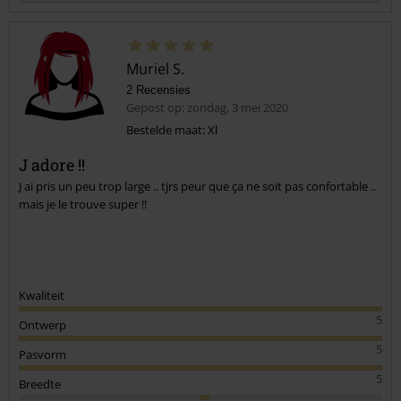
Muriel S.
2 Recensies
Gepost op: zondag, 3 mei 2020
Bestelde maat: Xl
J adore !!
Commentaar versturen
J ai pris un peu trop large .. tjrs peur que ça ne soit pas confortable ..
mais je le trouve super !!
Kwaliteit
5
Ontwerp
5
Pasvorm
5
Breedte