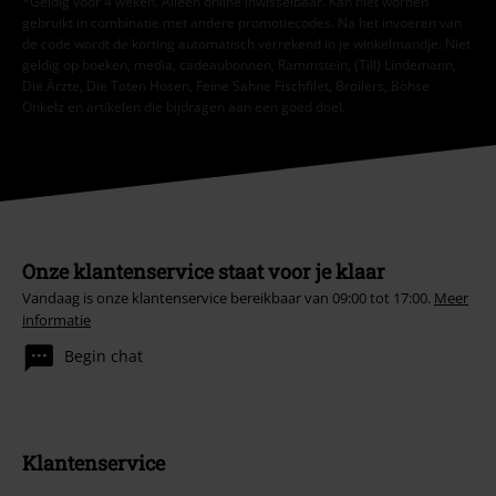
*Geldig voor 4 weken. Alleen online inwisselbaar. Kan niet worden
gebruikt in combinatie met andere promotiecodes. Na het invoeren van
de code wordt de korting automatisch verrekend in je winkelmandje. Niet
geldig op boeken, media, cadeaubonnen, Rammstein, (Till) Lindemann,
Die Ärzte, Die Toten Hosen, Feine Sahne Fischfilet, Broilers, Böhse
Onkelz en artikelen die bijdragen aan een goed doel.
Onze klantenservice staat voor je klaar
Vandaag is onze klantenservice bereikbaar van 09:00 tot 17:00.
Meer
informatie
Begin chat
Klantenservice