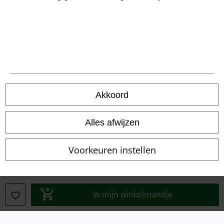
Akkoord
Legal
Algemene Voorwaarden
Alles afwijzen
Bedrijfsgegevens
Voorkeuren instellen
Privacyverklaring
Verklaring van conformiteit
In mijn winkelmandje
Informatie over toegankelijkheid