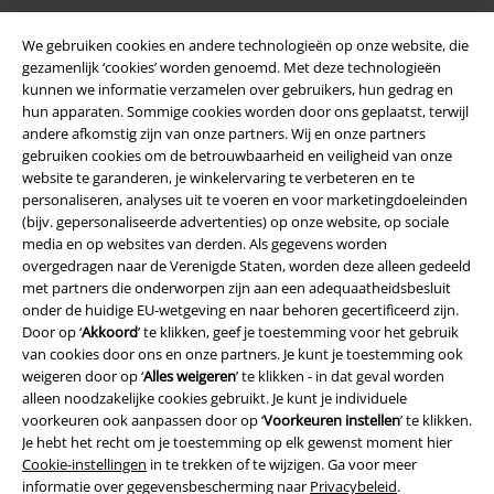
We gebruiken cookies en andere technologieën op onze website, die
large app
gezamenlijk ‘cookies’ worden genoemd. Met deze technologieën
Download gratis de nieuwe large app en profiteer van alle nieuwe
kunnen we informatie verzamelen over gebruikers, hun gedrag en
functies en voordelen!
hun apparaten. Sommige cookies worden door ons geplaatst, terwijl
andere afkomstig zijn van onze partners. Wij en onze partners
gebruiken cookies om de betrouwbaarheid en veiligheid van onze
website te garanderen, je winkelervaring te verbeteren en te
personaliseren, analyses uit te voeren en voor marketingdoeleinden
(bijv. gepersonaliseerde advertenties) op onze website, op sociale
A Warner Music Group Company
media en op websites van derden. Als gegevens worden
overgedragen naar de Verenigde Staten, worden deze alleen gedeeld
met partners die onderworpen zijn aan een adequaatheidsbesluit
onder de huidige EU-wetgeving en naar behoren gecertificeerd zijn.
Door op ‘
Akkoord
’ te klikken, geef je toestemming voor het gebruik
van cookies door ons en onze partners. Je kunt je toestemming ook
weigeren door op ‘
Alles weigeren
’ te klikken - in dat geval worden
Beveiliging
alleen noodzakelijke cookies gebruikt. Je kunt je individuele
voorkeuren ook aanpassen door op ‘
Voorkeuren instellen
’ te klikken.
Je hebt het recht om je toestemming op elk gewenst moment hier
Cookie-instellingen
in te trekken of te wijzigen. Ga voor meer
informatie over gegevensbescherming naar
Privacybeleid
.