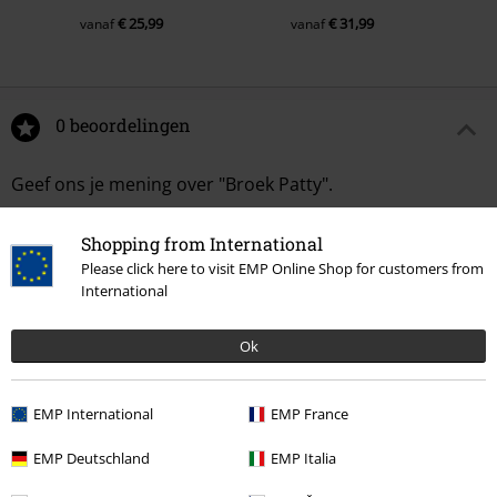
€ 25,99
€ 31,99
vanaf
vanaf
0 beoordelingen
Geef ons je mening over "Broek Patty".
Schrijf een beoordeling
Shopping from International
Please click here to visit EMP Online Shop for customers from
International
Ok
EMP International
EMP France
EMP Deutschland
EMP Italia