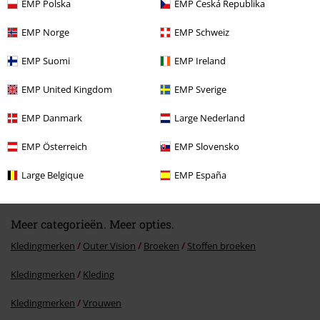
EMP Polska
EMP Česká Republika
Laatst bezocht
EMP Norge
EMP Schweiz
EMP Suomi
EMP Ireland
EMP United Kingdom
EMP Sverige
EMP Danmark
Large Nederland
EMP Österreich
EMP Slovensko
%
€ 15,19
Large Belgique
EMP España
Meer categorieën. Meer opties.
Kledingmerken
Outer Vision
Broeken
Stoffen broeken
Kledingmerken
Kleding
Kledingmerken
Vrouwen