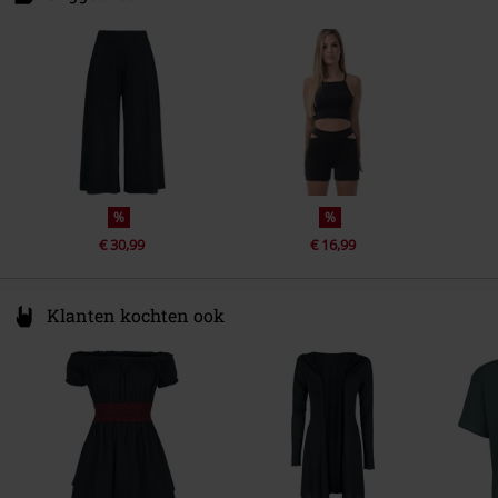
17457 Riudellots de la Selva- GIRONA
Spain
https://www.outer-vision.com/es/
%
%
€ 30,99
€ 16,99
Klanten kochten ook