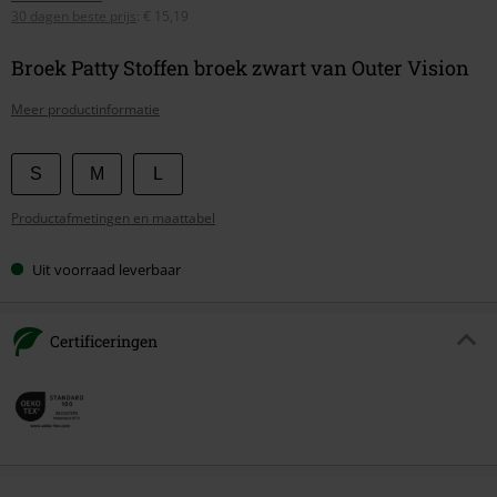
30 dagen beste prijs
:
€ 15,19
Broek Patty Stoffen broek zwart van Outer Vision
Meer productinformatie
Kies
S
M
L
je
Productafmetingen en maattabel
maat
Uit voorraad leverbaar
Certificeringen