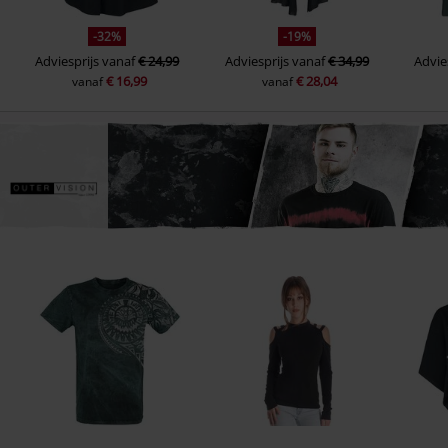
-32%
-19%
Adviesprijs
vanaf
€ 24,99
Adviesprijs
vanaf
€ 34,99
Advie
€ 16,99
€ 28,04
vanaf
vanaf