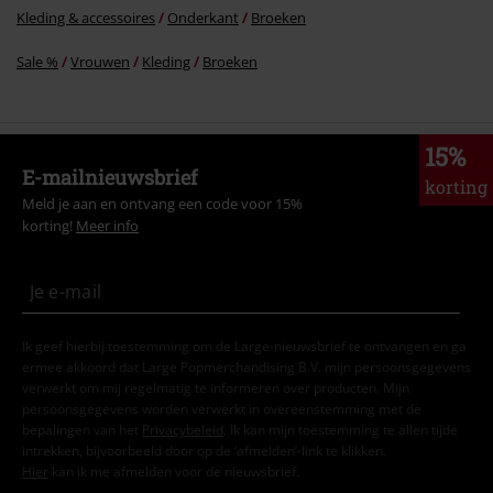
Kleding & accessoires
Onderkant
Broeken
Sale %
Vrouwen
Kleding
Broeken
15%
E-mailnieuwsbrief
korting
Meld je aan en ontvang een code voor 15%
korting!
Meer info
Ik geef hierbij toestemming om de Large-nieuwsbrief te ontvangen en ga
ermee akkoord dat Large Popmerchandising B.V. mijn persoonsgegevens
verwerkt om mij regelmatig te informeren over producten. Mijn
persoonsgegevens worden verwerkt in overeenstemming met de
bepalingen van het
Privacybeleid
. Ik kan mijn toestemming te allen tijde
intrekken, bijvoorbeeld door op de ‘afmelden’-link te klikken.
Hier
kan ik me afmelden voor de nieuwsbrief.