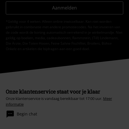
Aanmelden
*Geldig voor 4 weken. Alleen online inwisselbaar. Kan niet worden
gebruikt in combinatie met andere promotiecodes. Na het invoeren van
de code wordt de korting automatisch verrekend in je winkelmandje. Niet
geldig op boeken, media, cadeaubonnen, Rammstein, (Till) Lindemann,
Die Ärzte, Die Toten Hosen, Feine Sahne Fischfilet, Broilers, Böhse
Onkelz en artikelen die bijdragen aan een goed doel.
Onze klantenservice staat voor je klaar
Onze klantenservice is vandaag bereikbaar tot 17:00 uur.
Meer
informatie
Begin chat