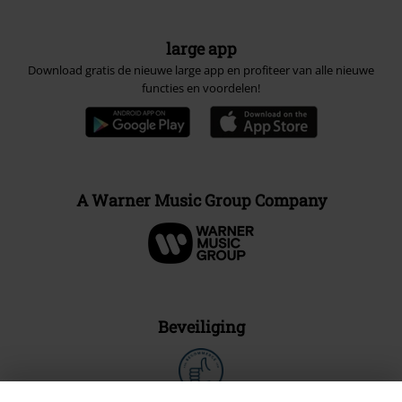
large app
Download gratis de nieuwe large app en profiteer van alle nieuwe
functies en voordelen!
A Warner Music Group Company
Beveiliging