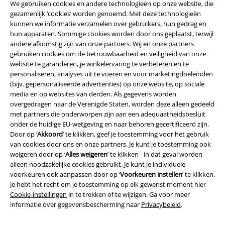
We gebruiken cookies en andere technologieën op onze website, die
gezamenlijk ‘cookies’ worden genoemd. Met deze technologieën
kunnen we informatie verzamelen over gebruikers, hun gedrag en
hun apparaten. Sommige cookies worden door ons geplaatst, terwijl
andere afkomstig zijn van onze partners. Wij en onze partners
gebruiken cookies om de betrouwbaarheid en veiligheid van onze
website te garanderen, je winkelervaring te verbeteren en te
personaliseren, analyses uit te voeren en voor marketingdoeleinden
(bijv. gepersonaliseerde advertenties) op onze website, op sociale
media en op websites van derden. Als gegevens worden
Legal
overgedragen naar de Verenigde Staten, worden deze alleen gedeeld
met partners die onderworpen zijn aan een adequaatheidsbesluit
Algemene Voorwaarden
onder de huidige EU-wetgeving en naar behoren gecertificeerd zijn.
Door op ‘
Akkoord
’ te klikken, geef je toestemming voor het gebruik
van cookies door ons en onze partners. Je kunt je toestemming ook
Bedrijfsgegevens
weigeren door op ‘
Alles weigeren
’ te klikken - in dat geval worden
alleen noodzakelijke cookies gebruikt. Je kunt je individuele
Privacyverklaring
voorkeuren ook aanpassen door op ‘
Voorkeuren instellen
’ te klikken.
Je hebt het recht om je toestemming op elk gewenst moment hier
Verklaring van conformiteit
Cookie-instellingen
in te trekken of te wijzigen. Ga voor meer
informatie over gegevensbescherming naar
Privacybeleid
.
Informatie over toegankelijkheid