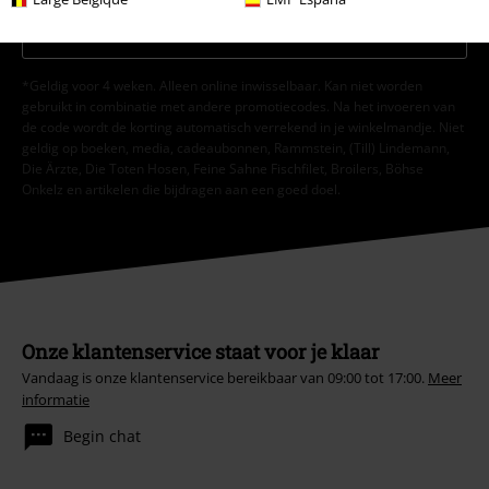
Aanmelden
*Geldig voor 4 weken. Alleen online inwisselbaar. Kan niet worden
gebruikt in combinatie met andere promotiecodes. Na het invoeren van
de code wordt de korting automatisch verrekend in je winkelmandje. Niet
geldig op boeken, media, cadeaubonnen, Rammstein, (Till) Lindemann,
Die Ärzte, Die Toten Hosen, Feine Sahne Fischfilet, Broilers, Böhse
Onkelz en artikelen die bijdragen aan een goed doel.
Onze klantenservice staat voor je klaar
Vandaag is onze klantenservice bereikbaar van 09:00 tot 17:00.
Meer
informatie
Begin chat