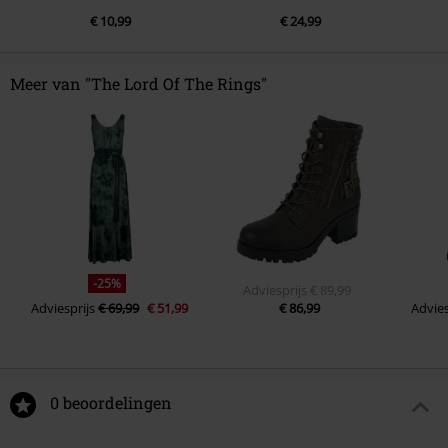
€ 10,99
€ 24,99
Meer van "The Lord Of The Rings"
-25%
Adviesprijs
€ 89,99
Adviesprijs
€ 69,99
€ 51,99
€ 86,99
Advies
0 beoordelingen