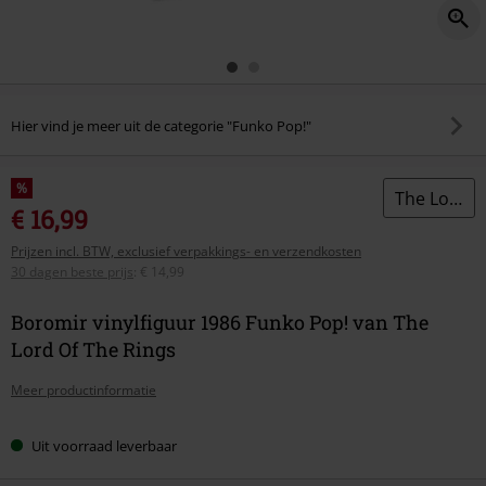
Hier vind je meer uit de categorie "Funko Pop!"
%
The Lord Of The Rings
€ 16,99
Prijzen incl. BTW, exclusief verpakkings- en verzendkosten
30 dagen beste prijs
:
€ 14,99
Boromir vinylfiguur 1986 Funko Pop! van The
Lord Of The Rings
Meer productinformatie
Uit voorraad leverbaar