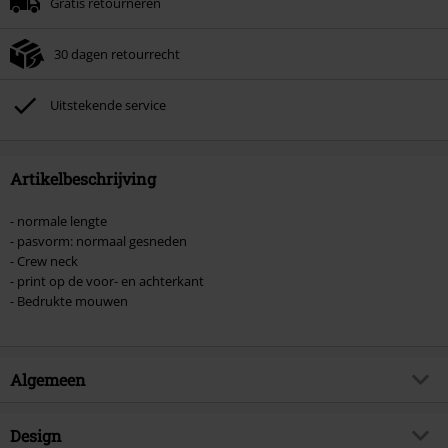
Gratis retourneren
Zodra je de code hebt ingevoerd, wordt de korting automatisch verrekend in
je winkelmandje.
30 dagen retourrecht
Kan niet gecombineerd worden met andere kortingscodes. Boeken, media,
tickets, Rammstein, (Till) Lindemann, Böhse Onkelz, Broilers, Die Ärzte, Die
Toten Hosen, Metality, cadeaubonnen en artikelen met een inbegrepen
Uitstekende service
donatie zijn uitgesloten van de korting.
Artikelbeschrijving
- normale lengte
- pasvorm: normaal gesneden
- Crew neck
- print op de voor- en achterkant
- Bedrukte mouwen
Algemeen
Artikelnr.
455908
Design