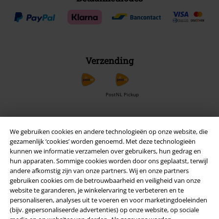
Verzending
PostNL Pickup
large app
We gebruiken cookies en andere technologieën op onze website, die
gezamenlijk ‘cookies’ worden genoemd. Met deze technologieën
Download gratis de nieuwe large app en profiteer van alle nieuwe
kunnen we informatie verzamelen over gebruikers, hun gedrag en
functies en voordelen!
hun apparaten. Sommige cookies worden door ons geplaatst, terwijl
andere afkomstig zijn van onze partners. Wij en onze partners
gebruiken cookies om de betrouwbaarheid en veiligheid van onze
website te garanderen, je winkelervaring te verbeteren en te
personaliseren, analyses uit te voeren en voor marketingdoeleinden
(bijv. gepersonaliseerde advertenties) op onze website, op sociale
A Warner Music Group Company