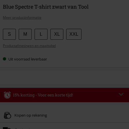
Blue Spectre T-shirt zwart van Tool
Meer productinformatie
Kies
S
M
L
XL
XXL
je
Productafmetingen en maattabel
maat
Uit voorraad leverbaar
15% korting - Voor een korte tijd!
Code
WEEKEND
Kopieer de code
Geldig t/m 09-08-2026
Kopen op rekening
Minimale bestelwaarde € 49.99.