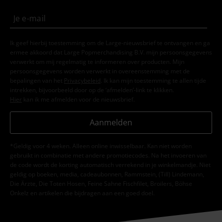
Ik geef hierbij toestemming om de Large-nieuwsbrief te ontvangen en ga
ermee akkoord dat Large Popmerchandising B.V. mijn persoonsgegevens
verwerkt om mij regelmatig te informeren over producten. Mijn
persoonsgegevens worden verwerkt in overeenstemming met de
bepalingen van het
Privacybeleid
. Ik kan mijn toestemming te allen tijde
intrekken, bijvoorbeeld door op de ‘afmelden’-link te klikken.
Hier
kan ik me afmelden voor de nieuwsbrief.
Aanmelden
*Geldig voor 4 weken. Alleen online inwisselbaar. Kan niet worden
gebruikt in combinatie met andere promotiecodes. Na het invoeren van
de code wordt de korting automatisch verrekend in je winkelmandje. Niet
geldig op boeken, media, cadeaubonnen, Rammstein, (Till) Lindemann,
Die Ärzte, Die Toten Hosen, Feine Sahne Fischfilet, Broilers, Böhse
Onkelz en artikelen die bijdragen aan een goed doel.