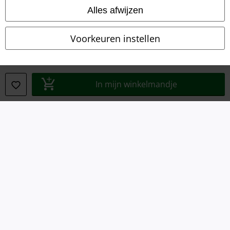
Algemene Voorwaarden
Alles afwijzen
Bedrijfsgegevens
Voorkeuren instellen
Privacyverklaring
Verklaring van conformiteit
In mijn winkelmandje
Informatie over toegankelijkheid
Cookie-instellingen
Annuleer bestelling
Alle prijzen incl.
wettelijke BTW
© 1986-2026 Large Popmerchandising BV