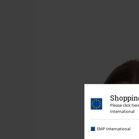
Shopping
Please click he
International
EMP International