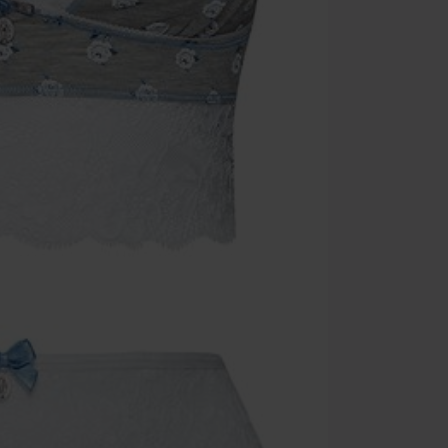
Zodra je de co
winkelmandje.
Kan niet geco
Rammstein, (Ti
cadeaubonnen e