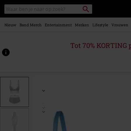
Overslaan
Packstation
Zoek
naar
zoeken
in
hoofdinhoud
catalogus
Nieuw
Band Merch
Entertainment
Merken
Lifestyle
Vrouwen
Tot 70% KORTING 
https://www.large.be/p/blue-
rose-
set/563309.html