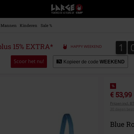
Large
–
Muziek-,
entertainment-,
Mannen
Kinderen
Sale %
en
gaming-
merch
1
1
plus 15% EXTRA*
HAPPY WEEKEND
+
alternatieve
kleding
Scoor het nu!
Kopieer de code
WEEKEND
%
€ 53,99
Prijzen incl. 
30 dagen beste
Blue Ro