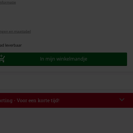
nformatie
ngen en maattabel
ad leverbaar
In mijn winkelmandje
rting - Voor een korte tijd!
EKEND
Kopieer de code
-08-2026
elwaarde € 49.99.