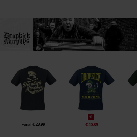
Suggesties
%
€ 23,99
vanaf
€ 20,39