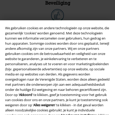
Beveiliging
We gebruiken cookies en andere technologieën op onze website, die
gezamenlijk ‘cookies’ worden genoemd. Met deze technologieën
kunnen we informatie verzamelen over gebruikers, hun gedrag en
hun apparaten. Sommige cookies worden door ons geplaatst, terwijl
andere afkomstig zijn van onze partners. Wij en onze partners
gebruiken cookies om de betrouwbaarheid en veiligheid van onze
website te garanderen, je winkelervaring te verbeteren en te
personaliseren, analyses uit te voeren en voor marketingdoeleinden
(bijv. gepersonaliseerde advertenties) op onze website, op sociale
media en op websites van derden. Als gegevens worden
Legal
overgedragen naar de Verenigde Staten, worden deze alleen gedeeld
met partners die onderworpen zijn aan een adequaatheidsbesluit
Algemene Voorwaarden
onder de huidige EU-wetgeving en naar behoren gecertificeerd zijn.
Door op ‘
Akkoord
’ te klikken, geef je toestemming voor het gebruik
Bedrijfsgegevens
van cookies door ons en onze partners. Je kunt je toestemming ook
weigeren door op ‘
Alles weigeren
’ te klikken - in dat geval worden
Privacyverklaring
alleen noodzakelijke cookies gebruikt. Je kunt je individuele