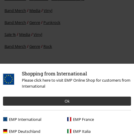
Band Merch
Media
Vinyl
Band Merch
Genre
Punkrock
Sale %
Media
Vinyl
Band Merch
Genre
Rock
15%
Shopping from International
E-mailnieuwsbrief
korting
Please click here to visit EMP Online Shop for customers from
Meld je aan en ontvang een code voor 15%
International
korting!
Meer info
Ok
EMP International
EMP France
Ik geef hierbij toestemming om de Large-nieuwsbrief te ontvangen en ga
ermee akkoord dat Large Popmerchandising B.V. mijn persoonsgegevens
EMP Deutschland
EMP Italia