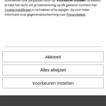
voorkeuren ook aanpassen door op ‘
Voorkeuren instellen
’ te klikken.
Je hebt het recht om je toestemming op elk gewenst moment hier
Verklaring van conformiteit
Cookie-instellingen
in te trekken of te wijzigen. Ga voor meer
informatie over gegevensbescherming naar
Privacybeleid
.
Informatie over toegankelijkheid
Cookie-instellingen
Annuleer bestelling
Alle prijzen incl.
wettelijke BTW
© 1986-2026 Large Popmerchandising BV
Akkoord
Alles afwijzen
Onze online shops
Voorkeuren instellen
EMP International
EMP France