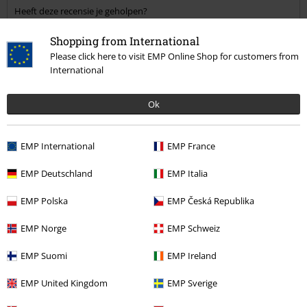
Heeft deze recensie je geholpen?
Shopping from International
Please click here to visit EMP Online Shop for customers from
International
Opmerking
Ok
Laatst bezocht
EMP International
EMP France
EMP Deutschland
EMP Italia
EMP Polska
EMP Česká Republika
Commentaar versturen
EMP Norge
EMP Schweiz
EMP Suomi
EMP Ireland
Adviesprijs
€ 41,99
EMP United Kingdom
EMP Sverige
€ 32,99