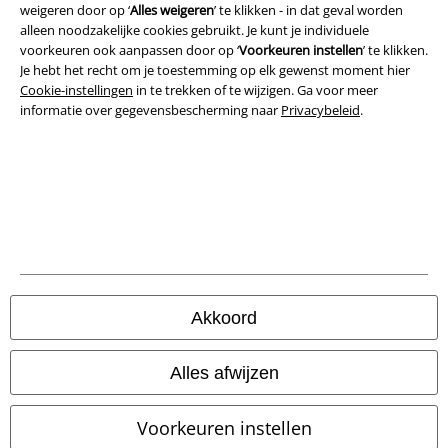
weigeren door op ‘
Alles weigeren
’ te klikken - in dat geval worden
Bedrijfsgegevens
alleen noodzakelijke cookies gebruikt. Je kunt je individuele
voorkeuren ook aanpassen door op ‘
Voorkeuren instellen
’ te klikken.
Je hebt het recht om je toestemming op elk gewenst moment hier
Privacyverklaring
Cookie-instellingen
in te trekken of te wijzigen. Ga voor meer
informatie over gegevensbescherming naar
Privacybeleid
.
Verklaring van conformiteit
Informatie over toegankelijkheid
Cookie-instellingen
Annuleer bestelling
Alle prijzen incl.
wettelijke BTW
Akkoord
© 1986-2026 Large Popmerchandising BV
Alles afwijzen
Voorkeuren instellen
Onze online shops