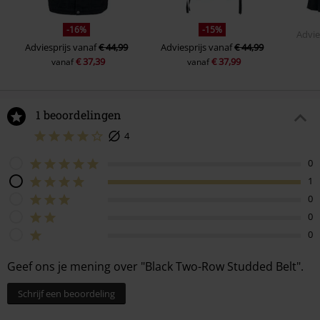
-16%
-15%
Advie
Adviesprijs
vanaf
€ 44,99
Adviesprijs
vanaf
€ 44,99
€ 37,39
€ 37,99
vanaf
vanaf
1 beoordelingen
4
0
1
0
0
0
Geef ons je mening over "Black Two-Row Studded Belt".
Schrijf een beoordeling