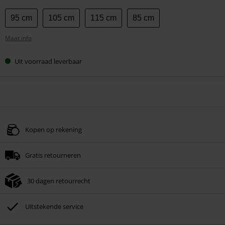
Kies
95 cm
105 cm
115 cm
85 cm
je
Maat info
maat
Uit voorraad leverbaar
Kopen op rekening
Gratis retourneren
30 dagen retourrecht
Uitstekende service