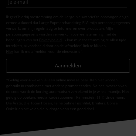
Ik geef hierbij toestemming om de Large-nieuwsbrief te ontvangen en ga
ermee akkoord dat Large Popmerchandising B.V. mijn persoonsgegevens
verwerkt om mij regelmatig te informeren over producten. Mijn
persoonsgegevens worden verwerkt in overeenstemming met de
bepalingen van het
Privacybeleid
. Ik kan mijn toestemming te allen tijde
intrekken, bijvoorbeeld door op de ‘afmelden’-link te klikken.
Hier
kan ik me afmelden voor de nieuwsbrief.
Aanmelden
*Geldig voor 4 weken. Alleen online inwisselbaar. Kan niet worden
gebruikt in combinatie met andere promotiecodes. Na het invoeren van
de code wordt de korting automatisch verrekend in je winkelmandje. Niet
geldig op boeken, media, cadeaubonnen, Rammstein, (Till) Lindemann,
Die Ärzte, Die Toten Hosen, Feine Sahne Fischfilet, Broilers, Böhse
Onkelz en artikelen die bijdragen aan een goed doel.