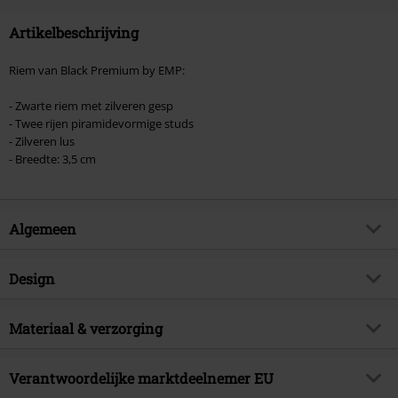
Artikelbeschrijving
Riem van Black Premium by EMP:
- Zwarte riem met zilveren gesp
- Twee rijen piramidevormige studs
- Zilveren lus
- Breedte: 3,5 cm
Algemeen
Artikelnr.
478974
Design
Titel
Black Two-Row Studded Belt
Producttype
Riem
Brand
Materiaal & verzorging
Black Premium by EMP
Patroon
effen
Exclusief
Ja
Buitenmateriaal
100% leder
Kleur
Verantwoordelijke marktdeelnemer EU
zwart
Artikelonderwerp
Basics, Casual wear, Rock wear,