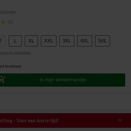
nformatie
(1)
M
L
XL
XXL
3XL
4XL
5XL
ngen en maattabel
ad leverbaar
In mijn winkelmandje
rting - Voor een korte tijd!
TERWORK
Kopieer de code