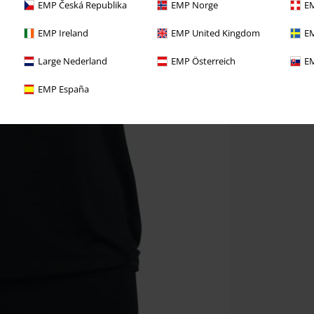
EMP Česká Republika
EMP Norge
EM
EMP Ireland
EMP United Kingdom
EM
Large Nederland
EMP Österreich
EM
EMP España