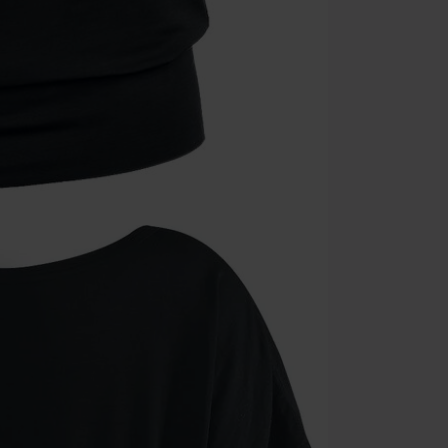
Alleen geldig 
Minimale best
Zodra je de co
winkelmandje.
Kan niet geco
Rammstein, (Ti
cadeaubonnen e