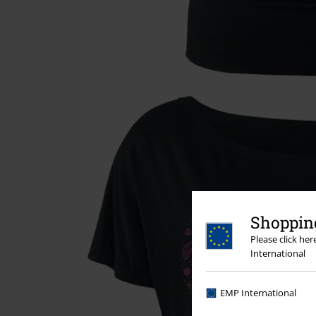
Shopping
Please click he
International
EMP International