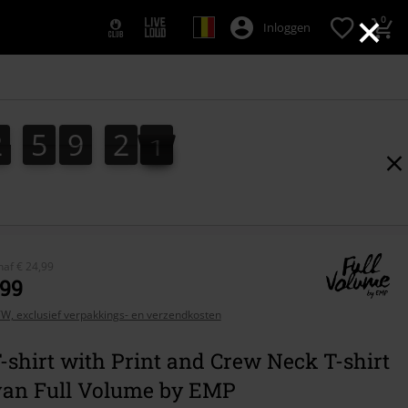
×
0
Inloggen
2
5
9
2
0
9
2
5
9
1
9
1
1
0
2
naf
€ 24,99
,99
BTW, exclusief verpakkings- en verzendkosten
-shirt with Print and Crew Neck T-shirt
van Full Volume by EMP