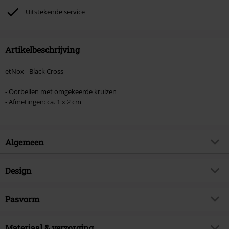
Toten Hosen, Metality, cadeaubonnen en artikelen met een inbegrepen
Uitstekende service
donatie zijn uitgesloten van de korting.
Artikelbeschrijving
etNox - Black Cross
- Oorbellen met omgekeerde kruizen
- Afmetingen: ca. 1 x 2 cm
Algemeen
Artikelnr.
543436
Design
Titel
Black Cross
Producttype
Oorstekerset
Brand
Pasvorm
etNox
Kleur
zwart
Artikelonderwerp
Gothic, Cadeaus
Lichaamsdeel
oor
Materiaal & verzorging