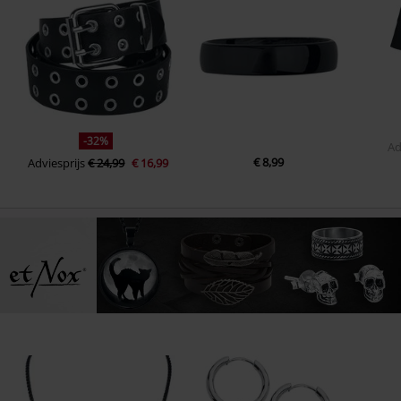
-32%
Ad
€ 8,99
Adviesprijs
€ 24,99
€ 16,99