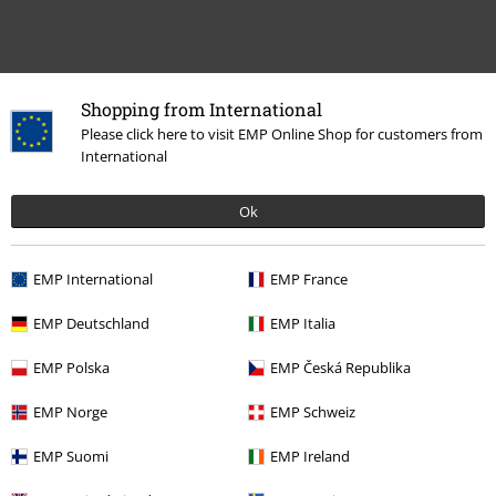
Shopping from International
Please click here to visit EMP Online Shop for customers from
International
Meer categorieën. Meer opties.
Vrouwen
Vrouwensieraden
Oorsieraden
Ok
Accessoires
Sieraden
Vrouwen Sieraden
EMP International
EMP France
Accessoires
Sieraden
Oorsieraden
Oorstekers
EMP Deutschland
EMP Italia
Sale %
Vrouwen
Sieraden
EMP Polska
EMP Česká Republika
Sale %
Sieraden
Oorsieraden
EMP Norge
EMP Schweiz
EMP Suomi
EMP Ireland
15%
E-mailnieuwsbrief