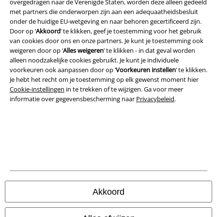
overgedragen naar de Verenigde Staten, worden deze alleen gedeeld
Legal
met partners die onderworpen zijn aan een adequaatheidsbesluit
onder de huidige EU-wetgeving en naar behoren gecertificeerd zijn.
Algemene Voorwaarden
Door op ‘
Akkoord
’ te klikken, geef je toestemming voor het gebruik
van cookies door ons en onze partners. Je kunt je toestemming ook
Bedrijfsgegevens
weigeren door op ‘
Alles weigeren
’ te klikken - in dat geval worden
alleen noodzakelijke cookies gebruikt. Je kunt je individuele
voorkeuren ook aanpassen door op ‘
Voorkeuren instellen
’ te klikken.
Privacyverklaring
Je hebt het recht om je toestemming op elk gewenst moment hier
Cookie-instellingen
in te trekken of te wijzigen. Ga voor meer
Verklaring van conformiteit
informatie over gegevensbescherming naar
Privacybeleid
.
Informatie over toegankelijkheid
Cookie-instellingen
Annuleer bestelling
Alle prijzen incl.
wettelijke BTW
© 1986-2026 Large Popmerchandising BV
Akkoord