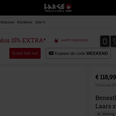
Large
–
Muziek-,
entertainment-,
Mannen
Kinderen
Sale %
en
gaming-
merch
0
0
plus 15% EXTRA*
HAPPY WEEKEND
+
alternatieve
kleding
Scoor het nu!
Kopieer de code
WEEKEND
€ 118,99
Prijzen incl. 
Beneath
Laars z
Vetering