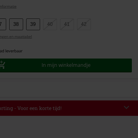
nformatie
7
38
39
40
41
42
ngen en maattabel
ad leverbaar
In mijn winkelmandje
rting - Voor een korte tijd!
EKEND
Kopieer de code
-08-2026