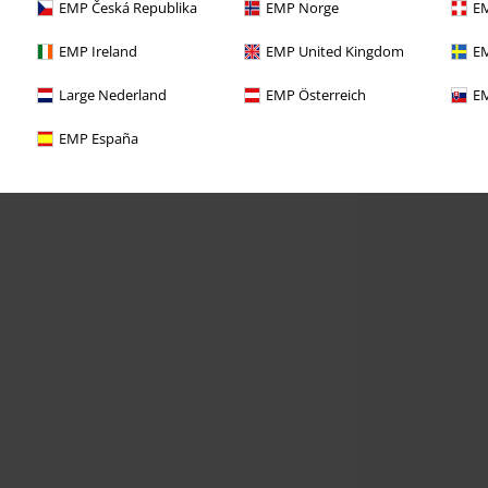
EMP Česká Republika
EMP Norge
EM
EMP Ireland
EMP United Kingdom
EM
Large Nederland
EMP Österreich
EM
EMP España