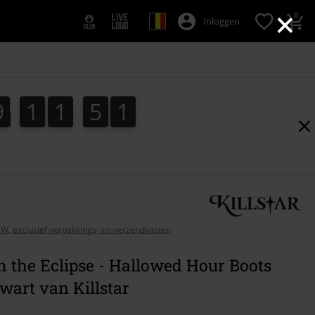
×
0
Inloggen
9
1
1
5
0
0
9
1
1
5
9
9
1
BTW, exclusief verpakkings- en verzendkosten
 the Eclipse - Hallowed Hour Boots
wart van Killstar