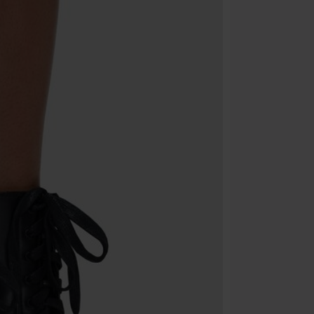
Minimale best
Zodra je de co
winkelmandje.
Kan niet geco
Rammstein, (Ti
cadeaubonnen e