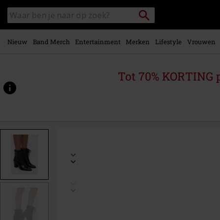
Overslaan
Packstation
Zoek
naar
zoeken
in
hoofdinhoud
catalogus
Nieuw
Band Merch
Entertainment
Merken
Lifestyle
Vrouwen
Tot 70% KORTING 
https://www.large.be/p/beneath-
the-
eclipse-
-
-
hallowed-
hour-
boots/591609.html