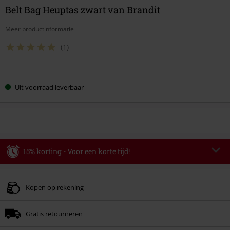
Belt Bag Heuptas zwart van Brandit
Meer productinformatie
(1)
Kies
Uit voorraad leverbaar
je
maat
15% korting - Voor een korte tijd!
Code
WEEKEND
Kopieer de code
Geldig t/m 09-08-2026
Kopen op rekening
Minimale bestelwaarde € 49.99.
Gratis retourneren
Zodra je de code hebt ingevoerd, wordt de korting automatisch verrekend in
je winkelmandje.