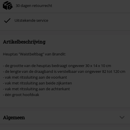
30 dagen retourrecht
Kan niet gecombineerd worden met andere kortingscodes. Boeken, media,
tickets, Rammstein, (Till) Lindemann, Böhse Onkelz, Broilers, Die Ärzte, Die
Toten Hosen, Metality, cadeaubonnen en artikelen met een inbegrepen
Uitstekende service
donatie zijn uitgesloten van de korting.
Artikelbeschrijving
Heuptas "Waistbeltbag" van Brandit:
- de grootte van de heuptas bedraagt ongeveer 30 x 14 x 10 cm
- de lengte van de draagband is verstelbaar van ongeveer 82 tot 120 cm
- vak met ritssluiting aan de voorkant
- vak met ritssluiting aan beide zijkanten
- vak met ritssluiting aan de achterkant
- één groot hoofdvak
Algemeen