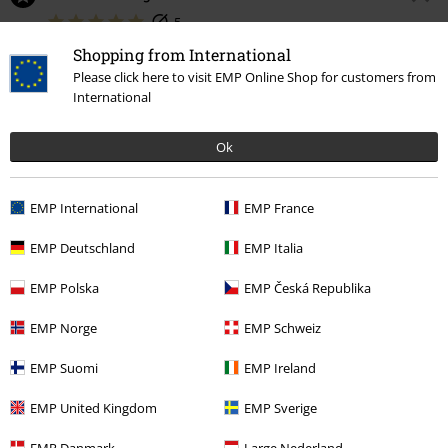
5
Shopping from International
1
Please click here to visit EMP Online Shop for customers from
0
International
0
0
Ok
0
Geef ons je mening over "Belt Bag".
EMP International
EMP France
Schrijf een beoordeling
EMP Deutschland
EMP Italia
EMP Polska
EMP Česká Republika
EMP Norge
EMP Schweiz
How do reviews work?
Sorteren op
Datum
Behulpzaam
EMP Suomi
EMP Ireland
EMP United Kingdom
EMP Sverige
EMP Danmark
Large Nederland