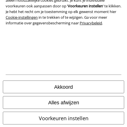
Bedrijfsgegevens
alleen noodzakelijke cookies gebruikt. Je kunt je individuele
voorkeuren ook aanpassen door op ‘
Voorkeuren instellen
’ te klikken.
Je hebt het recht om je toestemming op elk gewenst moment hier
Privacyverklaring
Cookie-instellingen
in te trekken of te wijzigen. Ga voor meer
informatie over gegevensbescherming naar
Privacybeleid
.
Verklaring van conformiteit
Informatie over toegankelijkheid
Cookie-instellingen
Annuleer bestelling
Alle prijzen incl.
wettelijke BTW
© 1986-2026 Large Popmerchandising BV
Akkoord
Alles afwijzen
Onze online shops
Voorkeuren instellen