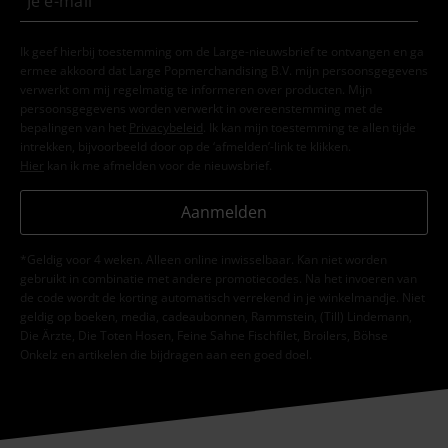
Ik geef hierbij toestemming om de Large-nieuwsbrief te ontvangen en ga
ermee akkoord dat Large Popmerchandising B.V. mijn persoonsgegevens
verwerkt om mij regelmatig te informeren over producten. Mijn
persoonsgegevens worden verwerkt in overeenstemming met de
bepalingen van het
Privacybeleid
. Ik kan mijn toestemming te allen tijde
intrekken, bijvoorbeeld door op de ‘afmelden’-link te klikken.
Hier
kan ik me afmelden voor de nieuwsbrief.
Aanmelden
*Geldig voor 4 weken. Alleen online inwisselbaar. Kan niet worden
gebruikt in combinatie met andere promotiecodes. Na het invoeren van
de code wordt de korting automatisch verrekend in je winkelmandje. Niet
geldig op boeken, media, cadeaubonnen, Rammstein, (Till) Lindemann,
Die Ärzte, Die Toten Hosen, Feine Sahne Fischfilet, Broilers, Böhse
Onkelz en artikelen die bijdragen aan een goed doel.