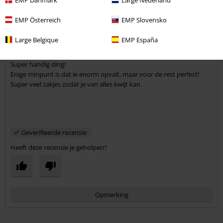
Sophie S.
29 Recensies
EMP Österreich
EMP Slovensko
Gepost op: donderdag, 23 juli 2020
Large Belgique
EMP España
Perfect!
Super handig ding!
Enige minpunt is dat ie enorm opvalt, maar voor de rest perfect!
Super veel zakjes zodat je van alles kwijt kan.
Geverifieerde recensie
Heeft deze recensie je geholpen?
Opmerking