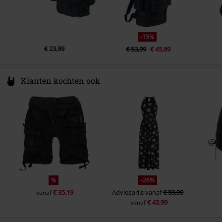
-15%
€ 23,99
€ 53,99
€ 45,89
Klanten kochten ook
%
-26%
€ 35,19
Adviesprijs
vanaf
€ 59,99
vanaf
€ 43,99
vanaf