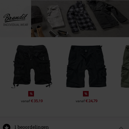
%
%
€ 35,19
€ 24,79
vanaf
vanaf
1 beoordelingen