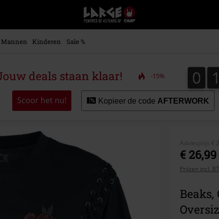
Large
–
Muziek-,
entertainment-,
Mannen
Kinderen
Sale %
en
gaming-
merch
0
0
ouw deals staan klaar!
-15%
+
alternatieve
kleding
Scoor het nu!
Kopieer de code
AFTERWORK
Adviesprijs
€ 
€ 26,99
Prijzen incl. 
Beaks, 
Oversi