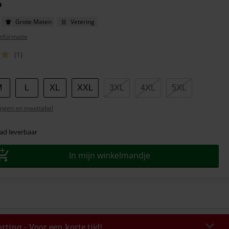
P
Grote Maten
Vetering
nformatie
(1)
M
L
XL
XXL
3XL
4XL
5XL
ngen en maattabel
ad leverbaar
In mijn winkelmandje
rting - Voor een korte tijd!