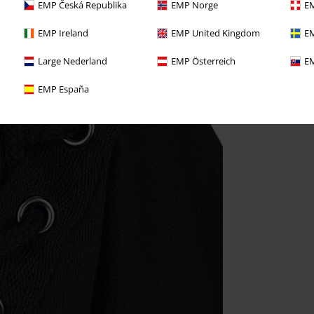
EMP Česká Republika
EMP Norge
EM
EMP Ireland
EMP United Kingdom
EM
Large Nederland
EMP Österreich
EM
EMP España