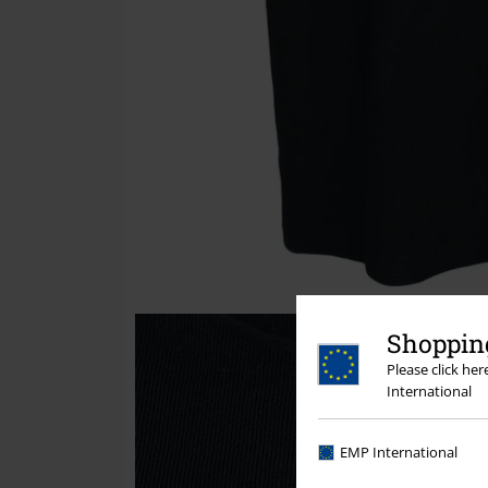
Shopping
Please click he
International
EMP International