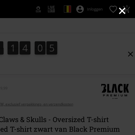
×
0
Inloggen
1
1
4
0
4
3
1
1
4
0
3
5
4
29,99
BTW, exclusief verpakkings- en verzendkosten
Claws & Skulls - Oversized T-shirt
zed T-shirt zwart van Black Premium