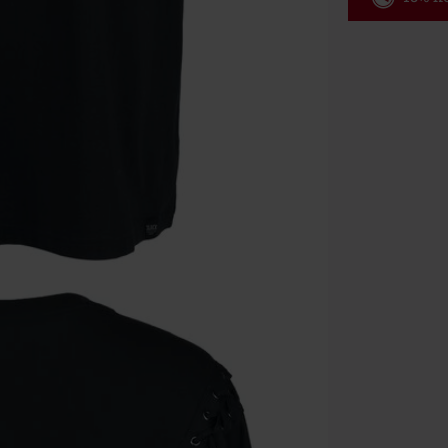
Code
AF
Alleen geldig 
Minimale best
Zodra je de co
winkelmandje.
Kan niet geco
Rammstein, (Ti
cadeaubonnen e