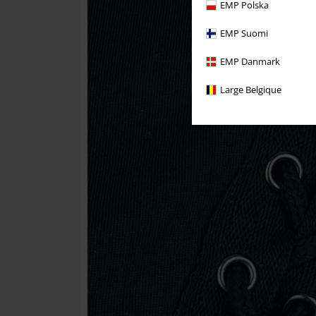
EMP Polska
EMP Suomi
EMP Danmark
Large Belgique