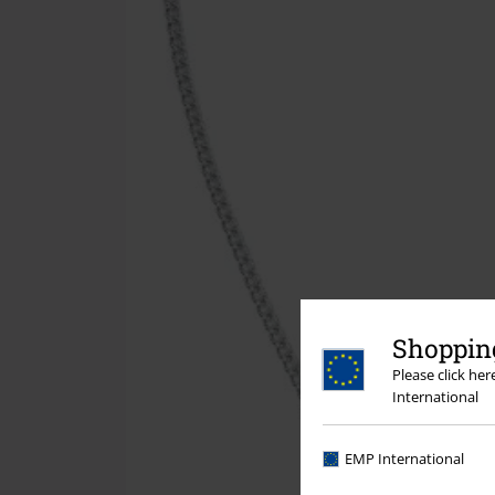
Shopping
Please click he
International
EMP International