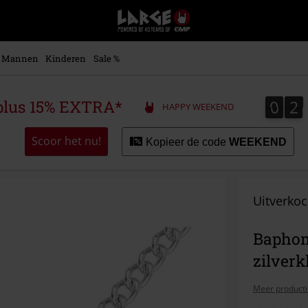
Large
–
Muziek-,
entertainment-,
Mannen
Kinderen
Sale %
en
gaming-
merch
0
2
0
2
plus 15% EXTRA*
HAPPY WEEKEND
+
alternatieve
kleding
Scoor het nu!
Kopieer de code
WEEKEND
Uitverkoc
Baphom
zilverk
Meer producti