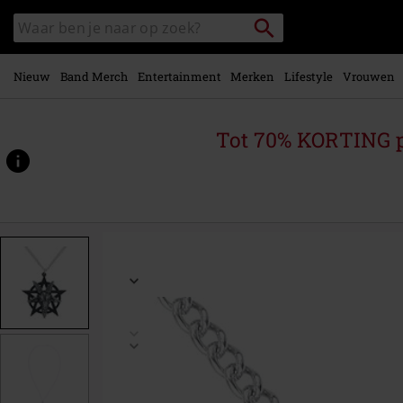
Overslaan
Packstation
Zoek
naar
zoeken
in
hoofdinhoud
catalogus
Nieuw
Band Merch
Entertainment
Merken
Lifestyle
Vrouwen
Tot 70% KORTING 
https://www.large.be/p/baphomet-
pendant/465785St.html