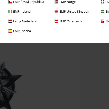
EMP Česká Republika
EMP Norge
EM
EMP Ireland
EMP United Kingdom
EM
Large Nederland
EMP Österreich
EM
EMP España