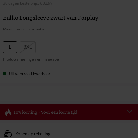
30 dagen beste prijs
:
€ 32,99
Balko Longsleeve zwart van Forplay
Meer productinformatie
Kies
L
3XL
je
Productafmetingen en maattabel
maat
Uit voorraad leverbaar
10% korting - Voor een korte tijd!
Code
FLASH
Kopieer de code
Geldig t/m 11-08-2026
Kopen op rekening