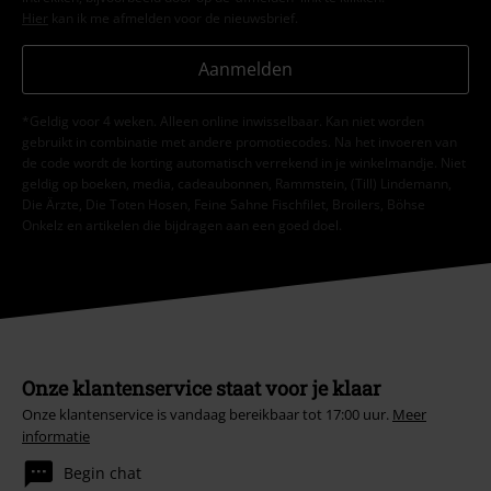
Hier
kan ik me afmelden voor de nieuwsbrief.
Aanmelden
*Geldig voor 4 weken. Alleen online inwisselbaar. Kan niet worden
gebruikt in combinatie met andere promotiecodes. Na het invoeren van
de code wordt de korting automatisch verrekend in je winkelmandje. Niet
geldig op boeken, media, cadeaubonnen, Rammstein, (Till) Lindemann,
Die Ärzte, Die Toten Hosen, Feine Sahne Fischfilet, Broilers, Böhse
Onkelz en artikelen die bijdragen aan een goed doel.
Onze klantenservice staat voor je klaar
Onze klantenservice is vandaag bereikbaar tot 17:00 uur.
Meer
informatie
Begin chat