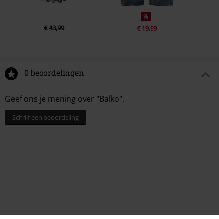
%
€ 43,99
€ 19,99
0 beoordelingen
Geef ons je mening over "Balko".
Schrijf een beoordeling