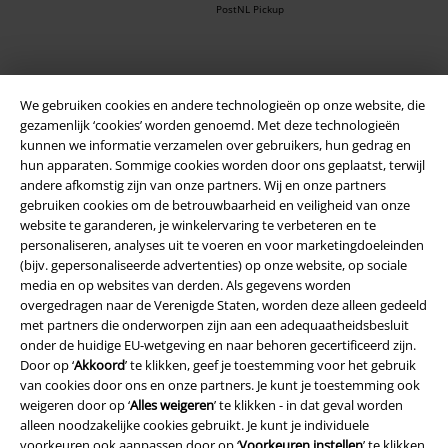
PostNL Pickup
large app
We gebruiken cookies en andere technologieën op onze website, die
Download gratis de nieuwe large app en profiteer van alle nieuwe
gezamenlijk ‘cookies’ worden genoemd. Met deze technologieën
functies en voordelen!
kunnen we informatie verzamelen over gebruikers, hun gedrag en
hun apparaten. Sommige cookies worden door ons geplaatst, terwijl
andere afkomstig zijn van onze partners. Wij en onze partners
gebruiken cookies om de betrouwbaarheid en veiligheid van onze
website te garanderen, je winkelervaring te verbeteren en te
personaliseren, analyses uit te voeren en voor marketingdoeleinden
A Warner Music Group Company
(bijv. gepersonaliseerde advertenties) op onze website, op sociale
media en op websites van derden. Als gegevens worden
overgedragen naar de Verenigde Staten, worden deze alleen gedeeld
met partners die onderworpen zijn aan een adequaatheidsbesluit
onder de huidige EU-wetgeving en naar behoren gecertificeerd zijn.
Door op ‘
Akkoord
’ te klikken, geef je toestemming voor het gebruik
van cookies door ons en onze partners. Je kunt je toestemming ook
Beveiliging
weigeren door op ‘
Alles weigeren
’ te klikken - in dat geval worden
alleen noodzakelijke cookies gebruikt. Je kunt je individuele
voorkeuren ook aanpassen door op ‘
Voorkeuren instellen
’ te klikken.