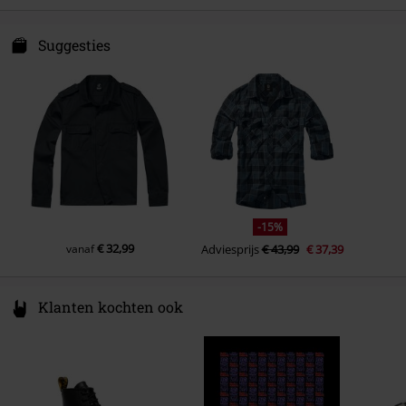
Verzorgingsinstructies
Machinewasbaar
Zakken
borstzak
E.M.P. Merchandising Handelsgesellschaft mbH
Darmer Esch 70a
Suggesties
Kleur
zwart
49811 Lingen
Germany
www.emp.de
-15%
€ 32,99
vanaf
Adviesprijs
€ 43,99
€ 37,39
Klanten kochten ook