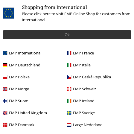
Shopping from International
Laatst bezocht
Please click here to visit EMP Online Shop for customers from
International
Ok
EMP International
EMP France
EMP Deutschland
EMP Italia
%
EMP Polska
EMP Česká Republika
€ 23,99
EMP Norge
EMP Schweiz
EMP Suomi
EMP Ireland
Meer categorieën. Meer opties.
EMP United Kingdom
EMP Sverige
Sale %
OUTLET
EMP Danmark
Large Nederland
Stijlen
Zwarte kleding
Zwarte overhemden