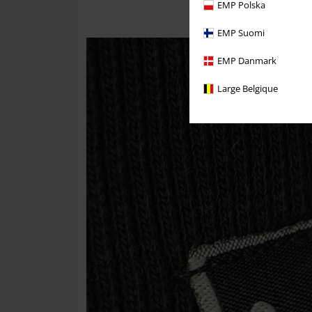
EMP Polska
EMP Suomi
EMP Danmark
Large Belgique