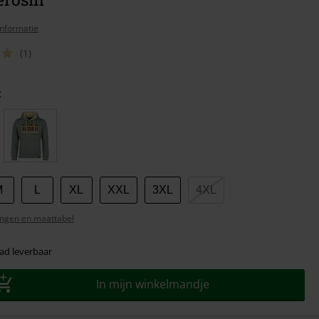
nformatie
(1)
t
M
L
XL
XXL
3XL
4XL
ngen en maattabel
ad leverbaar
In mijn winkelmandje