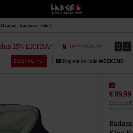
Large
–
Muziek-,
entertainment-,
Mannen
Kinderen
Sale %
en
gaming-
merch
0
2
0
2
plus 15% EXTRA*
HAPPY WEEKEND
+
alternatieve
kleding
Scoor het nu!
Kopieer de code
WEEKEND
%
€ 59,99
Prijzen incl. 
30 dagen beste
Badass
King K