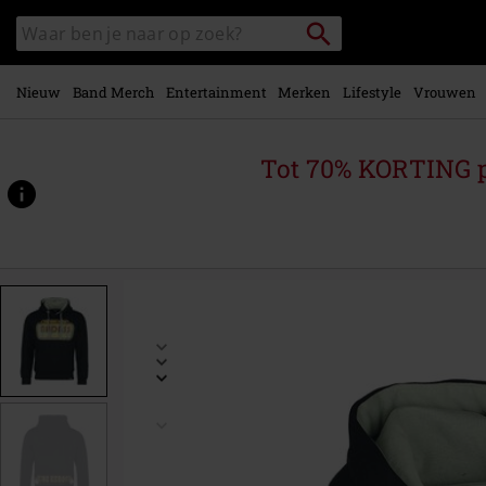
Overslaan
Packstation
Zoek
naar
zoeken
in
hoofdinhoud
catalogus
Nieuw
Band Merch
Entertainment
Merken
Lifestyle
Vrouwen
Tot 70% KORTING 
https://www.large.be/p/badass-
hoodie/574056.html