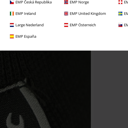
EMP Česká Republika
EMP Norge
EM
EMP Ireland
EMP United Kingdom
EM
Large Nederland
EMP Österreich
EM
EMP España