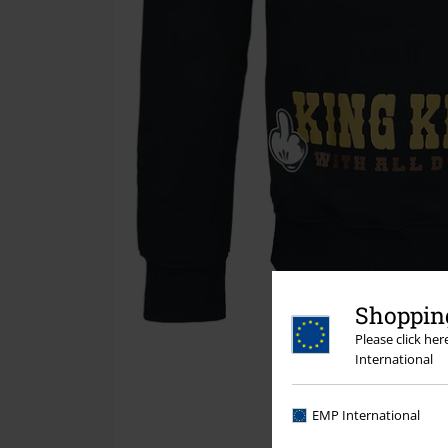
Shopping
Please click he
International
EMP International