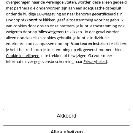
Legal
overgedragen naar de Verenigde Staten, worden deze alleen gedeeld
met partners die onderworpen zijn aan een adequaatheidsbesluit
Algemene Voorwaarden
onder de huidige EU-wetgeving en naar behoren gecertificeerd zijn.
Door op ‘
Akkoord
’ te klikken, geef je toestemming voor het gebruik
Bedrijfsgegevens
van cookies door ons en onze partners. Je kunt je toestemming ook
weigeren door op ‘
Alles weigeren
’ te klikken - in dat geval worden
alleen noodzakelijke cookies gebruikt. Je kunt je individuele
Privacyverklaring
voorkeuren ook aanpassen door op ‘
Voorkeuren instellen
’ te klikken.
Je hebt het recht om je toestemming op elk gewenst moment hier
Verklaring van conformiteit
Cookie-instellingen
in te trekken of te wijzigen. Ga voor meer
informatie over gegevensbescherming naar
Privacybeleid
.
Informatie over toegankelijkheid
Cookie-instellingen
Annuleer bestelling
Alle prijzen incl.
wettelijke BTW
© 1986-2026 Large Popmerchandising BV
Akkoord
Alles afwijzen