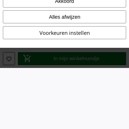
Akkoord
Legal
Alles afwijzen
Algemene Voorwaarden
Voorkeuren instellen
Bedrijfsgegevens
Privacyverklaring
In mijn winkelmandje
Verklaring van conformiteit
Informatie over toegankelijkheid
Cookie-instellingen
Annuleer bestelling
Alle prijzen incl.
wettelijke BTW
© 1986-2026 Large Popmerchandising BV