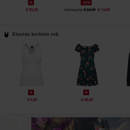
%
-40%
€ 30,39
Adviesprijs
€ 24,99
€ 14,99
Klanten kochten ook
%
%
€ 6,39
€ 48,99