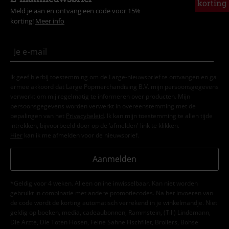
korting
Meld je aan en ontvang een code voor 15%
korting!
Meer info
Ik geef hierbij toestemming om de Large-nieuwsbrief te ontvangen en ga
ermee akkoord dat Large Popmerchandising B.V. mijn persoonsgegevens
verwerkt om mij regelmatig te informeren over producten. Mijn
persoonsgegevens worden verwerkt in overeenstemming met de
bepalingen van het
Privacybeleid
. Ik kan mijn toestemming te allen tijde
intrekken, bijvoorbeeld door op de ‘afmelden’-link te klikken.
Hier
kan ik me afmelden voor de nieuwsbrief.
Aanmelden
*Geldig voor 4 weken. Alleen online inwisselbaar. Kan niet worden
gebruikt in combinatie met andere promotiecodes. Na het invoeren van
de code wordt de korting automatisch verrekend in je winkelmandje. Niet
geldig op boeken, media, cadeaubonnen, Rammstein, (Till) Lindemann,
Die Ärzte, Die Toten Hosen, Feine Sahne Fischfilet, Broilers, Böhse