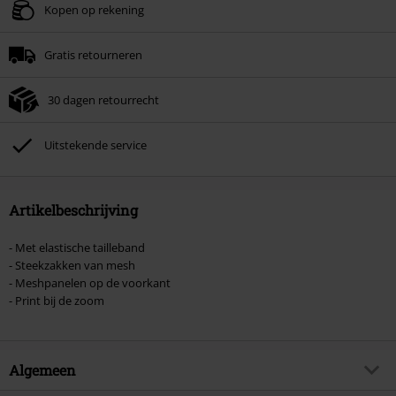
Geldig t/m 11-08-2026
Kopen op rekening
Minimale bestelwaarde € 49.99.
Gratis retourneren
Zodra je de code hebt ingevoerd, wordt de korting automatisch verrekend in
je winkelmandje.
30 dagen retourrecht
Kan niet gecombineerd worden met andere kortingscodes. Boeken, media,
tickets, Rammstein, (Till) Lindemann, Böhse Onkelz, Broilers, Die Ärzte, Die
Toten Hosen, Metality, cadeaubonnen en artikelen met een inbegrepen
Uitstekende service
donatie zijn uitgesloten van de korting.
Artikelbeschrijving
- Met elastische tailleband
- Steekzakken van mesh
- Meshpanelen op de voorkant
- Print bij de zoom
Algemeen