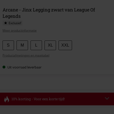
Arcane - Jinx Legging zwart van League Of
Legends
Exclusief
Meer productinformatie
Kies
S
M
L
XL
XXL
je
Productafmetingen en maattabel
maat
Uit voorraad leverbaar
10% korting - Voor een korte tijd!
Code
FLASH
Kopieer de code