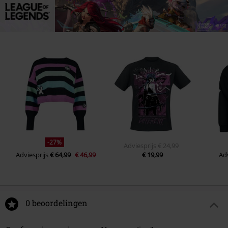
-27%
Adviesprijs
€ 24,99
Adviesprijs
€ 64,99
€ 46,99
€ 19,99
Adv
0 beoordelingen