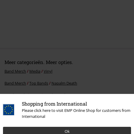
Meer categorieën. Meer opties.
Band Merch
Media
Vinyl
Band Merch
Top Bands
Napalm Death
Band Merch
Genre
Death Metal
Shopping from International
Sale %
Media
Vinyl
Please click here to visit EMP Online Shop for customers from
International
15%
Ok