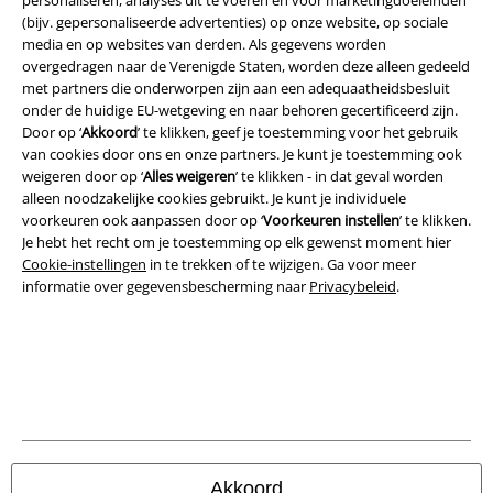
personaliseren, analyses uit te voeren en voor marketingdoeleinden
(bijv. gepersonaliseerde advertenties) op onze website, op sociale
media en op websites van derden. Als gegevens worden
Legal
overgedragen naar de Verenigde Staten, worden deze alleen gedeeld
met partners die onderworpen zijn aan een adequaatheidsbesluit
Algemene Voorwaarden
onder de huidige EU-wetgeving en naar behoren gecertificeerd zijn.
Door op ‘
Akkoord
’ te klikken, geef je toestemming voor het gebruik
Bedrijfsgegevens
van cookies door ons en onze partners. Je kunt je toestemming ook
weigeren door op ‘
Alles weigeren
’ te klikken - in dat geval worden
alleen noodzakelijke cookies gebruikt. Je kunt je individuele
Privacyverklaring
voorkeuren ook aanpassen door op ‘
Voorkeuren instellen
’ te klikken.
Je hebt het recht om je toestemming op elk gewenst moment hier
Verklaring van conformiteit
Cookie-instellingen
in te trekken of te wijzigen. Ga voor meer
informatie over gegevensbescherming naar
Privacybeleid
.
Informatie over toegankelijkheid
Cookie-instellingen
Annuleer bestelling
Alle prijzen incl.
wettelijke BTW
© 1986-2026 Large Popmerchandising BV
Akkoord