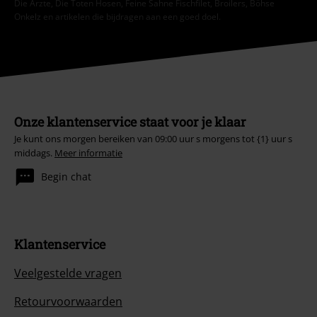
Die Ärzte, Die Toten Hosen, Feine Sahne Fischfilet, Broilers, Böhse
Onkelz en artikelen die bijdragen aan een goed doel.
Onze klantenservice staat voor je klaar
Je kunt ons morgen bereiken van 09:00 uur s morgens tot {1} uur s
middags.
Meer informatie
Begin chat
Klantenservice
Veelgestelde vragen
Retourvoorwaarden