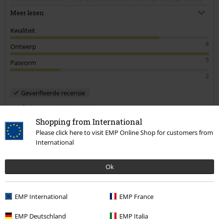
het als jonge man zijnde te vrouwelijk strak. Dus deze broek gaat
Meer lezen
retour.
Kwaliteit
4
Ontwerp
5
Pasvorm
2
Geverifieerde recensie
Heeft deze recensie je geholpen?
Shopping from International
Please click here to visit EMP Online Shop for customers from
International
Opmerking
Ok
EMP International
EMP France
Jerrel A.
2 Recensies
EMP Deutschland
EMP Italia
Gepost op: maandag, 5 oktober 2020