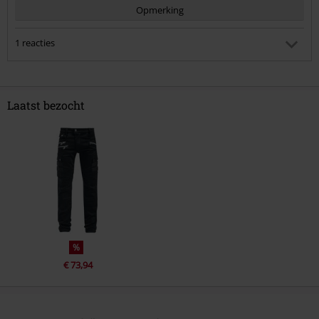
Opmerking
1 reacties
Suzanne E.
Gepost op: vrijdag, 11 oktober 2024 03:49:32
Klopt,bij mij inmiddels ook 1 stiksel losgelaten,ook slijt het
Laatst bezocht
snel bij de binnenkant van de dijen,helaas want vind de
broek echt mooi.
Commentaar versturen
Heeft deze reactie je geholpen?
%
€ 73,94