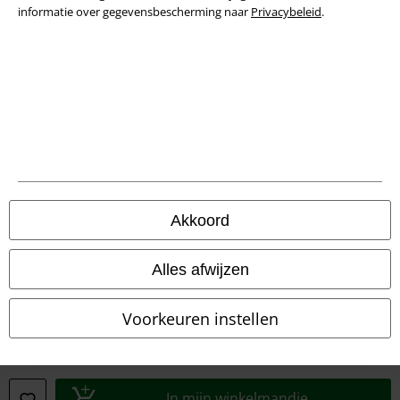
Privacyverklaring
informatie over gegevensbescherming naar
Privacybeleid
.
Verklaring van conformiteit
Informatie over toegankelijkheid
Cookie-instellingen
Annuleer bestelling
Alle prijzen incl.
wettelijke BTW
Akkoord
© 1986-2026 Large Popmerchandising BV
Alles afwijzen
Voorkeuren instellen
Onze online shops
EMP International
EMP France
In mijn winkelmandje