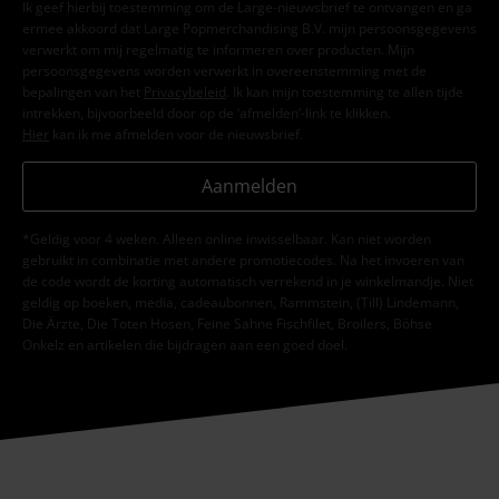
Ik geef hierbij toestemming om de Large-nieuwsbrief te ontvangen en ga
ermee akkoord dat Large Popmerchandising B.V. mijn persoonsgegevens
verwerkt om mij regelmatig te informeren over producten. Mijn
persoonsgegevens worden verwerkt in overeenstemming met de
bepalingen van het
Privacybeleid
. Ik kan mijn toestemming te allen tijde
intrekken, bijvoorbeeld door op de ‘afmelden’-link te klikken.
Hier
kan ik me afmelden voor de nieuwsbrief.
Aanmelden
*Geldig voor 4 weken. Alleen online inwisselbaar. Kan niet worden
gebruikt in combinatie met andere promotiecodes. Na het invoeren van
de code wordt de korting automatisch verrekend in je winkelmandje. Niet
geldig op boeken, media, cadeaubonnen, Rammstein, (Till) Lindemann,
Die Ärzte, Die Toten Hosen, Feine Sahne Fischfilet, Broilers, Böhse
Onkelz en artikelen die bijdragen aan een goed doel.