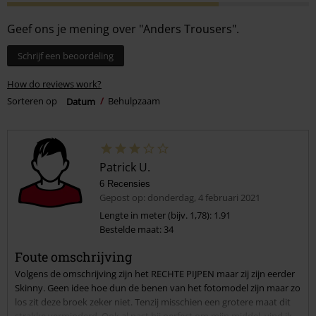
Geef ons je mening over "Anders Trousers".
Schrijf een beoordeling
How do reviews work?
Sorteren op
Datum
Behulpzaam
Patrick U.
6 Recensies
Gepost op: donderdag, 4 februari 2021
Lengte in meter (bijv. 1,78): 1.91
Bestelde maat: 34
Foute omschrijving
Volgens de omschrijving zijn het RECHTE PIJPEN maar zij zijn eerder
Skinny. Geen idee hoe dun de benen van het fotomodel zijn maar zo
los zit deze broek zeker niet. Tenzij misschien een grotere maat dit
strakke verminderd. Ook al past hij perfect om mijn middel, vind ik