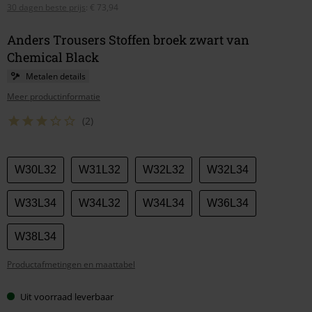
30 dagen beste prijs
:
€ 73,94
Anders Trousers Stoffen broek zwart van
Chemical Black
Metalen details
Meer productinformatie
(2)
Kies
W30L32
W31L32
W32L32
W32L34
je
maat
W33L34
W34L32
W34L34
W36L34
W38L34
Productafmetingen en maattabel
Uit voorraad leverbaar