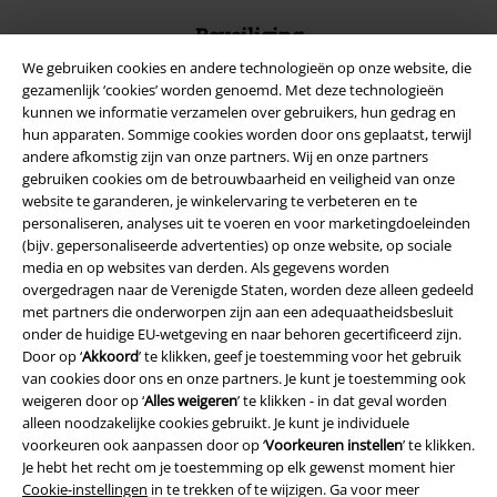
Beveiliging
We gebruiken cookies en andere technologieën op onze website, die
gezamenlijk ‘cookies’ worden genoemd. Met deze technologieën
kunnen we informatie verzamelen over gebruikers, hun gedrag en
hun apparaten. Sommige cookies worden door ons geplaatst, terwijl
andere afkomstig zijn van onze partners. Wij en onze partners
gebruiken cookies om de betrouwbaarheid en veiligheid van onze
website te garanderen, je winkelervaring te verbeteren en te
personaliseren, analyses uit te voeren en voor marketingdoeleinden
(bijv. gepersonaliseerde advertenties) op onze website, op sociale
media en op websites van derden. Als gegevens worden
overgedragen naar de Verenigde Staten, worden deze alleen gedeeld
met partners die onderworpen zijn aan een adequaatheidsbesluit
onder de huidige EU-wetgeving en naar behoren gecertificeerd zijn.
Door op ‘
Akkoord
’ te klikken, geef je toestemming voor het gebruik
Legal
van cookies door ons en onze partners. Je kunt je toestemming ook
Algemene Voorwaarden
weigeren door op ‘
Alles weigeren
’ te klikken - in dat geval worden
alleen noodzakelijke cookies gebruikt. Je kunt je individuele
voorkeuren ook aanpassen door op ‘
Voorkeuren instellen
’ te klikken.
Bedrijfsgegevens
Je hebt het recht om je toestemming op elk gewenst moment hier
Cookie-instellingen
in te trekken of te wijzigen. Ga voor meer