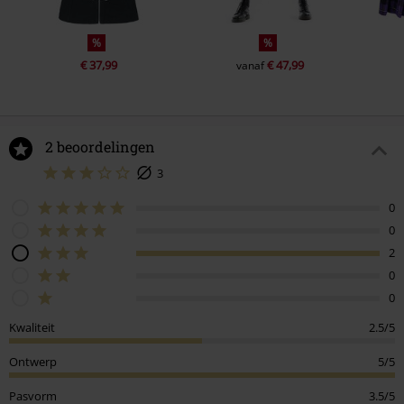
%
%
€ 37,99
€ 47,99
vanaf
2 beoordelingen
3
0
0
2
0
0
Kwaliteit
2.5/5
Ontwerp
5/5
Pasvorm
3.5/5