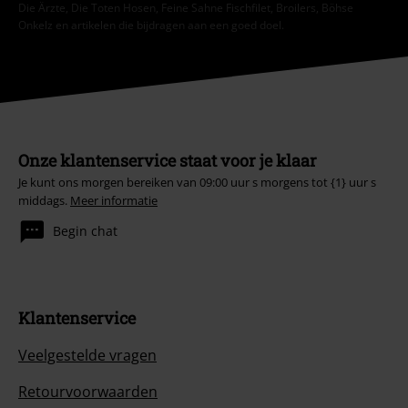
Die Ärzte, Die Toten Hosen, Feine Sahne Fischfilet, Broilers, Böhse
Onkelz en artikelen die bijdragen aan een goed doel.
Onze klantenservice staat voor je klaar
Je kunt ons morgen bereiken van 09:00 uur s morgens tot {1} uur s
middags.
Meer informatie
Begin chat
Klantenservice
Veelgestelde vragen
Retourvoorwaarden