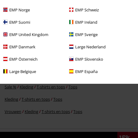
EMP Norge
EMP Schweiz
%
EMP Suomi
EMP Ireland
€ 24,99
EMP United Kingdom
EMP Sverige
EMP Danmark
Large Nederland
Meer categorieën. Meer opties.
EMP Österreich
EMP Slovensko
Kleding & accessoires
Bovenkant
Tops
Large Belgique
EMP España
Sale %
Vrouwen
Kleding
T-shirts en tops
Tops
Sale %
Kleding
T-shirts en tops
Tops
Kleding
T-shirts en tops
Tops
Vrouwen
Kleding
T-shirts en tops
Tops