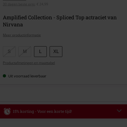
30 dagen beste prijs
:
€ 24,99
Amplified Collection - Spliced Top actraciet van
Nirvana
Meer productinformatie
Kies
S
M
L
XL
je
Productafmetingen en maattabel
maat
Uit voorraad leverbaar
15% korting - Voor een korte tijd!
Code
WEEKEND
Kopieer de code