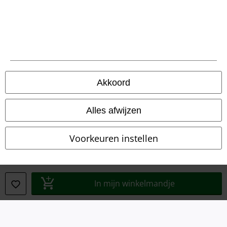
Legal
Algemene Voorwaarden
Bedrijfsgegevens
Akkoord
Privacyverklaring
Alles afwijzen
Verklaring van conformiteit
Voorkeuren instellen
Informatie over toegankelijkheid
Cookie-instellingen
In mijn winkelmandje
Annuleer bestelling
Alle prijzen incl.
wettelijke BTW
© 1986-2026 Large Popmerchandising BV