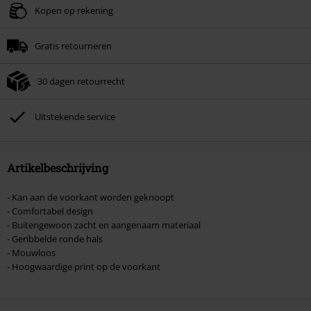
Geldig t/m 09-08-2026
Kopen op rekening
Minimale bestelwaarde € 49.99.
Gratis retourneren
Zodra je de code hebt ingevoerd, wordt de korting automatisch verrekend in
je winkelmandje.
30 dagen retourrecht
Kan niet gecombineerd worden met andere kortingscodes. Boeken, media,
tickets, Rammstein, (Till) Lindemann, Böhse Onkelz, Broilers, Die Ärzte, Die
Toten Hosen, Metality, cadeaubonnen en artikelen met een inbegrepen
Uitstekende service
donatie zijn uitgesloten van de korting.
Artikelbeschrijving
- Kan aan de voorkant worden geknoopt
- Comfortabel design
- Buitengewoon zacht en aangenaam materiaal
- Geribbelde ronde hals
- Mouwloos
- Hoogwaardige print op de voorkant