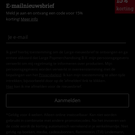
15%
E-mailnieuwsbrief
korting
Meld je aan en ontvang een code voor 15%
korting!
Meer info
Ik geef hierbij toestemming om de Large-nieuwsbrief te ontvangen en ga
ermee akkoord dat Large Popmerchandising B.V. mijn persoonsgegevens
verwerkt om mij regelmatig te informeren over producten. Mijn
persoonsgegevens worden verwerkt in overeenstemming met de
bepalingen van het
Privacybeleid
. Ik kan mijn toestemming te allen tijde
intrekken, bijvoorbeeld door op de ‘afmelden’-link te klikken.
Hier
kan ik me afmelden voor de nieuwsbrief.
Aanmelden
*Geldig voor 4 weken. Alleen online inwisselbaar. Kan niet worden
gebruikt in combinatie met andere promotiecodes. Na het invoeren van
de code wordt de korting automatisch verrekend in je winkelmandje. Niet
geldig op boeken, media, cadeaubonnen, Rammstein, (Till) Lindemann,