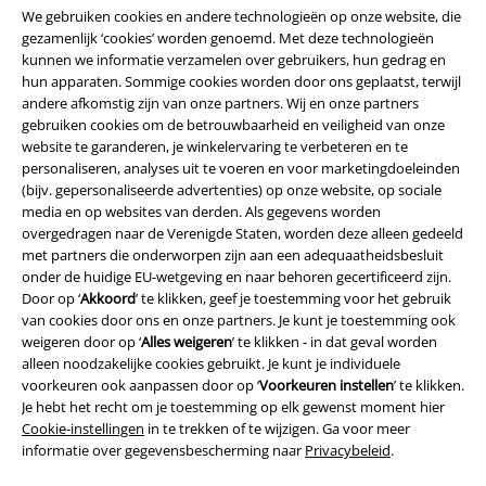
We gebruiken cookies en andere technologieën op onze website, die
gezamenlijk ‘cookies’ worden genoemd. Met deze technologieën
kunnen we informatie verzamelen over gebruikers, hun gedrag en
A Warner Music Group Company
hun apparaten. Sommige cookies worden door ons geplaatst, terwijl
andere afkomstig zijn van onze partners. Wij en onze partners
gebruiken cookies om de betrouwbaarheid en veiligheid van onze
website te garanderen, je winkelervaring te verbeteren en te
personaliseren, analyses uit te voeren en voor marketingdoeleinden
(bijv. gepersonaliseerde advertenties) op onze website, op sociale
media en op websites van derden. Als gegevens worden
overgedragen naar de Verenigde Staten, worden deze alleen gedeeld
Beveiliging
met partners die onderworpen zijn aan een adequaatheidsbesluit
onder de huidige EU-wetgeving en naar behoren gecertificeerd zijn.
Door op ‘
Akkoord
’ te klikken, geef je toestemming voor het gebruik
van cookies door ons en onze partners. Je kunt je toestemming ook
weigeren door op ‘
Alles weigeren
’ te klikken - in dat geval worden
alleen noodzakelijke cookies gebruikt. Je kunt je individuele
voorkeuren ook aanpassen door op ‘
Voorkeuren instellen
’ te klikken.
Je hebt het recht om je toestemming op elk gewenst moment hier
Cookie-instellingen
in te trekken of te wijzigen. Ga voor meer
informatie over gegevensbescherming naar
Privacybeleid
.