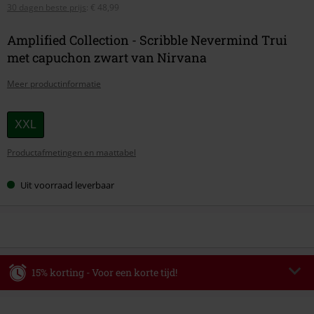
30 dagen beste prijs
:
€ 48,99
Amplified Collection - Scribble Nevermind Trui
met capuchon zwart van Nirvana
Meer productinformatie
Kies
XXL
je
Productafmetingen en maattabel
maat
Uit voorraad leverbaar
15% korting - Voor een korte tijd!
Code
WEEKEND
Kopieer de code