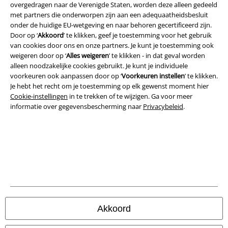
overgedragen naar de Verenigde Staten, worden deze alleen gedeeld
met partners die onderworpen zijn aan een adequaatheidsbesluit
Legal
onder de huidige EU-wetgeving en naar behoren gecertificeerd zijn.
Door op ‘
Akkoord
’ te klikken, geef je toestemming voor het gebruik
Algemene Voorwaarden
van cookies door ons en onze partners. Je kunt je toestemming ook
weigeren door op ‘
Alles weigeren
’ te klikken - in dat geval worden
Bedrijfsgegevens
alleen noodzakelijke cookies gebruikt. Je kunt je individuele
voorkeuren ook aanpassen door op ‘
Voorkeuren instellen
’ te klikken.
Privacyverklaring
Je hebt het recht om je toestemming op elk gewenst moment hier
Cookie-instellingen
in te trekken of te wijzigen. Ga voor meer
informatie over gegevensbescherming naar
Privacybeleid
.
Verklaring van conformiteit
Informatie over toegankelijkheid
Cookie-instellingen
Annuleer bestelling
Alle prijzen incl.
wettelijke BTW
Akkoord
© 1986-2026 Large Popmerchandising BV