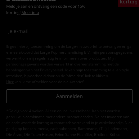
korting
Meld je aan en ontvang een code voor 15%
korting!
Meer info
Ik geef hierbij toestemming om de Large-nieuwsbrief te ontvangen en ga
ermee akkoord dat Large Popmerchandising B.V. mijn persoonsgegevens
verwerkt om mij regelmatig te informeren over producten. Mijn
persoonsgegevens worden verwerkt in overeenstemming met de
bepalingen van het
Privacybeleid
. Ik kan mijn toestemming te allen tijde
intrekken, bijvoorbeeld door op de ‘afmelden’-link te klikken.
Hier
kan ik me afmelden voor de nieuwsbrief.
Aanmelden
*Geldig voor 4 weken. Alleen online inwisselbaar. Kan niet worden
gebruikt in combinatie met andere promotiecodes. Na het invoeren van
de code wordt de korting automatisch verrekend in je winkelmandje. Niet
geldig op boeken, media, cadeaubonnen, Rammstein, (Till) Lindemann,
Die Ärzte, Die Toten Hosen, Feine Sahne Fischfilet, Broilers, Böhse