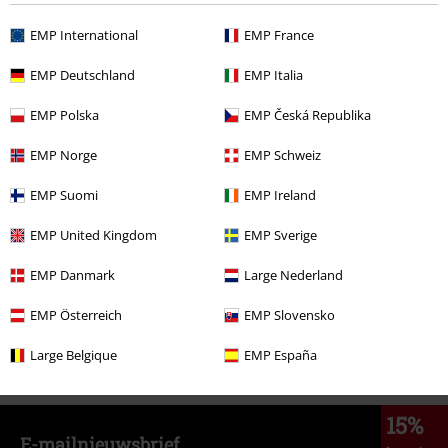
EMP International
EMP France
%
€ 45,99
EMP Deutschland
EMP Italia
EMP Polska
EMP Česká Republika
Meer categorieën. Meer opties.
EMP Norge
EMP Schweiz
Sale %
Mannen
Kleding
Truien
Hoodies
EMP Suomi
EMP Ireland
Sale %
Bandmerch
Grote maten
EMP United Kingdom
EMP Sverige
Sale %
Kleding
Truien
Hooded Sweaters
EMP Danmark
Large Nederland
Sale %
Bandmerch
Hoodies
EMP Österreich
EMP Slovensko
Nieuw
Bandmerch
Grote maten
Large Belgique
EMP España
15%
E-mailnieuwsbrief