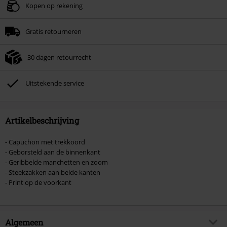
Geldig t/m 09-08-2026
Kopen op rekening
Minimale bestelwaarde € 49.99.
Gratis retourneren
Zodra je de code hebt ingevoerd, wordt de korting automatisch verrekend in
je winkelmandje.
30 dagen retourrecht
Kan niet gecombineerd worden met andere kortingscodes. Boeken, media,
tickets, Rammstein, (Till) Lindemann, Böhse Onkelz, Broilers, Die Ärzte, Die
Toten Hosen, Metality, cadeaubonnen en artikelen met een inbegrepen
Uitstekende service
donatie zijn uitgesloten van de korting.
Artikelbeschrijving
- Capuchon met trekkoord
- Geborsteld aan de binnenkant
- Geribbelde manchetten en zoom
- Steekzakken aan beide kanten
- Print op de voorkant
Algemeen