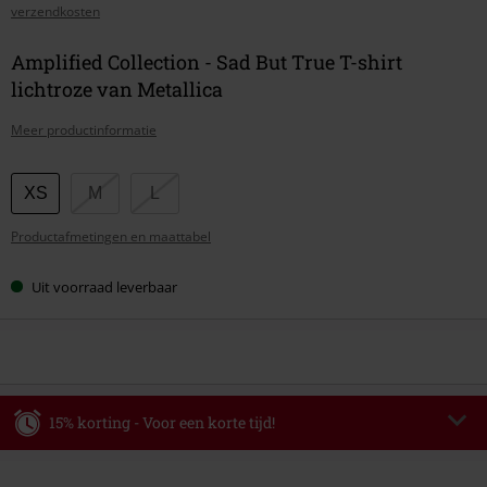
verzendkosten
Amplified Collection - Sad But True T-shirt
lichtroze van Metallica
Meer productinformatie
Kies
XS
M
L
je
Productafmetingen en maattabel
maat
Uit voorraad leverbaar
15% korting - Voor een korte tijd!
Code
WEEKEND
Kopieer de code