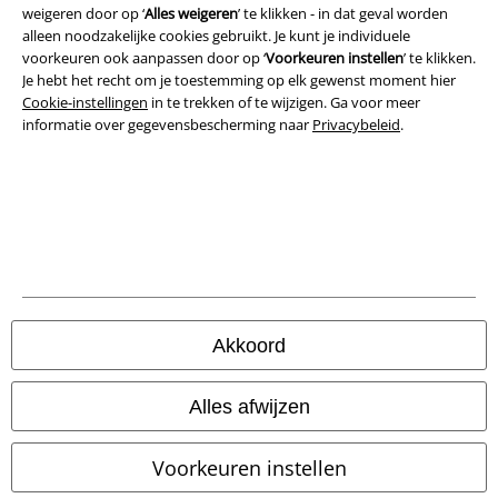
weigeren door op ‘
Alles weigeren
’ te klikken - in dat geval worden
Bedrijfsgegevens
alleen noodzakelijke cookies gebruikt. Je kunt je individuele
voorkeuren ook aanpassen door op ‘
Voorkeuren instellen
’ te klikken.
Privacyverklaring
Je hebt het recht om je toestemming op elk gewenst moment hier
Cookie-instellingen
in te trekken of te wijzigen. Ga voor meer
Verklaring van conformiteit
informatie over gegevensbescherming naar
Privacybeleid
.
Informatie over toegankelijkheid
Cookie-instellingen
Annuleer bestelling
Alle prijzen incl.
wettelijke BTW
Akkoord
© 1986-2026 Large Popmerchandising BV
Alles afwijzen
Voorkeuren instellen
Onze online shops