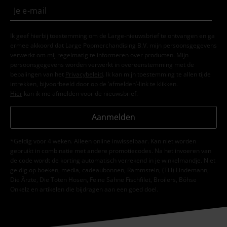
Ik geef hierbij toestemming om de Large-nieuwsbrief te ontvangen en ga
ermee akkoord dat Large Popmerchandising B.V. mijn persoonsgegevens
verwerkt om mij regelmatig te informeren over producten. Mijn
persoonsgegevens worden verwerkt in overeenstemming met de
bepalingen van het
Privacybeleid
. Ik kan mijn toestemming te allen tijde
intrekken, bijvoorbeeld door op de ‘afmelden’-link te klikken.
Hier
kan ik me afmelden voor de nieuwsbrief.
Aanmelden
*Geldig voor 4 weken. Alleen online inwisselbaar. Kan niet worden
gebruikt in combinatie met andere promotiecodes. Na het invoeren van
de code wordt de korting automatisch verrekend in je winkelmandje. Niet
geldig op boeken, media, cadeaubonnen, Rammstein, (Till) Lindemann,
Die Ärzte, Die Toten Hosen, Feine Sahne Fischfilet, Broilers, Böhse
Onkelz en artikelen die bijdragen aan een goed doel.