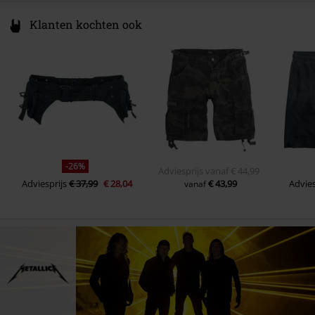
Klanten kochten ook
-26%
Adviesprijs
vanaf
€ 44,99
Adviesprijs
€ 37,99
€ 28,04
€ 43,99
Advies
vanaf