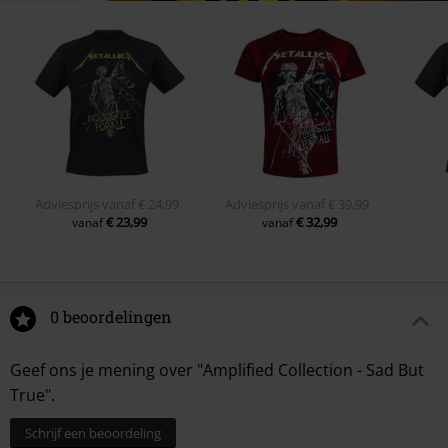
Adviesprijs
vanaf
€ 24,99
Adviesprijs
vanaf
€ 39,99
€ 23,99
€ 32,99
vanaf
vanaf
0 beoordelingen
Geef ons je mening over "Amplified Collection - Sad But
True".
Schrijf een beoordeling