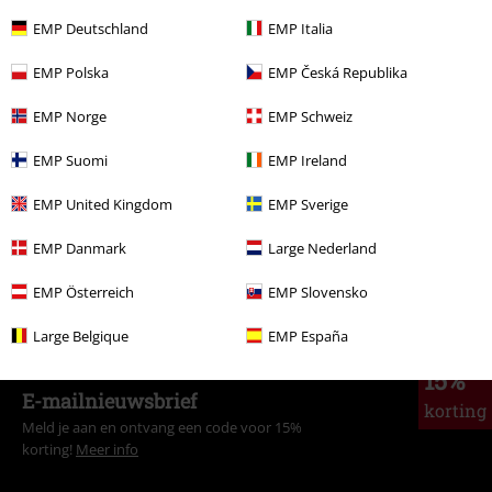
EMP Deutschland
EMP Italia
EMP Polska
EMP Česká Republika
Meer categorieën. Meer opties.
Kleding & accessoires
Bovenkant
T-shirts
EMP Norge
EMP Schweiz
Grote maten
T-shirts en tops
T-shirts
EMP Suomi
EMP Ireland
Grote maten
Mannen
T-shirts
EMP United Kingdom
EMP Sverige
Sale %
Mannen
Kleding
T-shirts en tops
EMP Danmark
Large Nederland
Kleding
T-shirts en tops
T-shirts
EMP Österreich
EMP Slovensko
Large Belgique
EMP España
15%
E-mailnieuwsbrief
korting
Meld je aan en ontvang een code voor 15%
korting!
Meer info