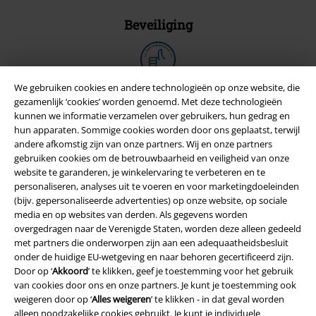
Beveiliging
We gebruiken cookies en andere technologieën op onze website, die
gezamenlijk ‘cookies’ worden genoemd. Met deze technologieën
kunnen we informatie verzamelen over gebruikers, hun gedrag en
hun apparaten. Sommige cookies worden door ons geplaatst, terwijl
andere afkomstig zijn van onze partners. Wij en onze partners
gebruiken cookies om de betrouwbaarheid en veiligheid van onze
website te garanderen, je winkelervaring te verbeteren en te
personaliseren, analyses uit te voeren en voor marketingdoeleinden
(bijv. gepersonaliseerde advertenties) op onze website, op sociale
media en op websites van derden. Als gegevens worden
overgedragen naar de Verenigde Staten, worden deze alleen gedeeld
Legal
met partners die onderworpen zijn aan een adequaatheidsbesluit
Algemene Voorwaarden
onder de huidige EU-wetgeving en naar behoren gecertificeerd zijn.
Door op ‘
Akkoord
’ te klikken, geef je toestemming voor het gebruik
van cookies door ons en onze partners. Je kunt je toestemming ook
Bedrijfsgegevens
weigeren door op ‘
Alles weigeren
’ te klikken - in dat geval worden
alleen noodzakelijke cookies gebruikt. Je kunt je individuele