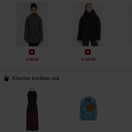
Czech Republic
Binnenmateriaal
100% polyester
info@hulker.eu
Ander materiaal
Tweede buitenmateriaal: 100%
katoen
%
%
€ 80,99
€ 140,99
Klanten kochten ook