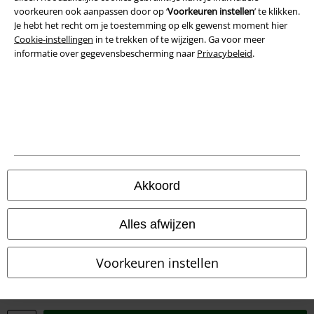
Privacyverklaring
voorkeuren ook aanpassen door op ‘
Voorkeuren instellen
’ te klikken.
Je hebt het recht om je toestemming op elk gewenst moment hier
Verklaring van conformiteit
Cookie-instellingen
in te trekken of te wijzigen. Ga voor meer
informatie over gegevensbescherming naar
Privacybeleid
.
Informatie over toegankelijkheid
Cookie-instellingen
Annuleer bestelling
Alle prijzen incl.
wettelijke BTW
© 1986-2026 Large Popmerchandising BV
Akkoord
Alles afwijzen
Onze online shops
Voorkeuren instellen
EMP International
EMP France