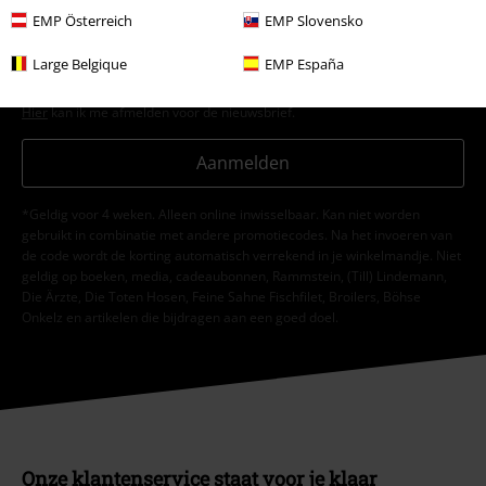
ermee akkoord dat Large Popmerchandising B.V. mijn persoonsgegevens
EMP Österreich
EMP Slovensko
verwerkt om mij regelmatig te informeren over producten. Mijn
persoonsgegevens worden verwerkt in overeenstemming met de
Large Belgique
EMP España
bepalingen van het
Privacybeleid
. Ik kan mijn toestemming te allen tijde
intrekken, bijvoorbeeld door op de ‘afmelden’-link te klikken.
Hier
kan ik me afmelden voor de nieuwsbrief.
Aanmelden
*Geldig voor 4 weken. Alleen online inwisselbaar. Kan niet worden
gebruikt in combinatie met andere promotiecodes. Na het invoeren van
de code wordt de korting automatisch verrekend in je winkelmandje. Niet
geldig op boeken, media, cadeaubonnen, Rammstein, (Till) Lindemann,
Die Ärzte, Die Toten Hosen, Feine Sahne Fischfilet, Broilers, Böhse
Onkelz en artikelen die bijdragen aan een goed doel.
Onze klantenservice staat voor je klaar