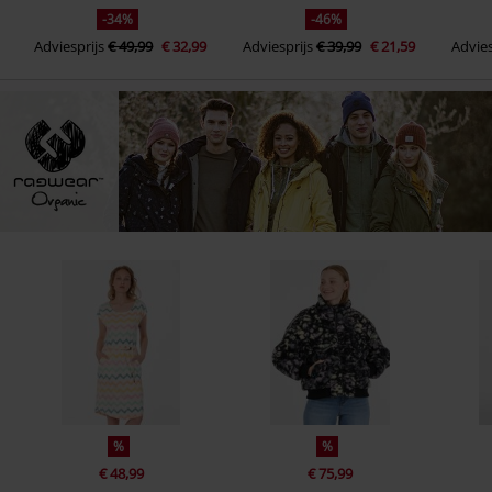
-34%
-46%
Adviesprijs
€ 49,99
€ 32,99
Adviesprijs
€ 39,99
€ 21,59
Advies
%
%
€ 48,99
€ 75,99