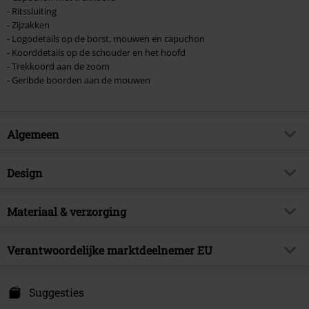
- Ritssluiting
- Zijzakken
- Logodetails op de borst, mouwen en capuchon
- Koorddetails op de schouder en het hoofd
- Trekkoord aan de zoom
- Geribde boorden aan de mouwen
Algemeen
Artikelnr.
575936
Design
Titel
AMAZZE
Producttype
Winterjas
Brand
Materiaal & verzorging
Ragwear
Patroon
effen
Artikelonderwerp
Basics, Street wear
Buitenmateriaal
100% polyester
Mouwlengte
Verantwoordelijke marktdeelnemer EU
Longsleeve
Handtekening
nee
Verzorgingsinstructies
Machinewasbaar
Kleur
donkergroen
Releasedatum
28-09-2024
Hulker Europe Distribution s.r.o.
Voering
100% polyester
Osadni 12A/324
Suggesties
Sexe
Vrouwen
CZ-17 000 Prag 7
Mouwvoering
100% polyester