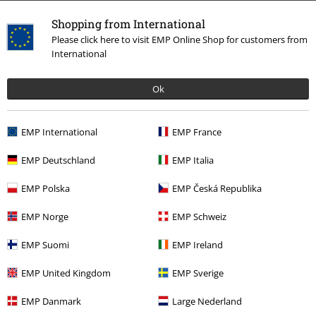
Kleding & accessoires
Bovenkant
Jacks
Shopping from International
Please click here to visit EMP Online Shop for customers from
Kledingmerken
Ragwear
Jacks
Winterjassen
International
Kledingmerken
Kleding
Jacks
Ok
Stijlen
Basics
Basics vrouwen
Stijlen
Basics
Kleding
Jacks
EMP International
EMP France
EMP Deutschland
EMP Italia
15%
EMP Polska
EMP Česká Republika
E-mailnieuwsbrief
korting
EMP Norge
EMP Schweiz
Meld je aan en ontvang een code voor 15%
korting!
Meer info
EMP Suomi
EMP Ireland
EMP United Kingdom
EMP Sverige
EMP Danmark
Large Nederland
Ik geef hierbij toestemming om de Large-nieuwsbrief te ontvangen en ga