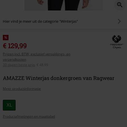
Hier vind je meer uit de categorie "Winterjas"
%
€ 129,99
Prijzen incl. BTW, exclusief verpakkings- en
verzendkosten
30 dagen beste prijs
:
€ 48,99
AMAZZE Winterjas donkergroen van Ragwear
Meer productinformatie
Kies
XL
je
Productafmetingen en maattabel
maat