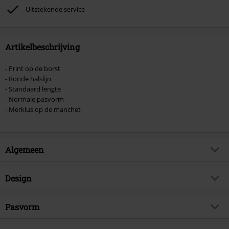
Uitstekende service
Artikelbeschrijving
- Print op de borst
- Ronde halslijn
- Standaard lengte
- Normale pasvorm
- Merklus op de manchet
Algemeen
Artikelnr.
537268
Design
Titel
ALPHA LABEL T
Producttype
T-shirt
Brand
Pasvorm
Alpha Industries
Patroon
effen
Artikelonderwerp
Basics, Street wear