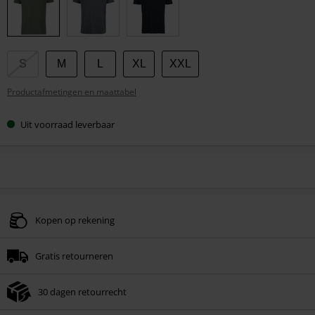
maat
S
M
L
XL
XXL
Productafmetingen en maattabel
Uit voorraad leverbaar
Kopen op rekening
Gratis retourneren
30 dagen retourrecht