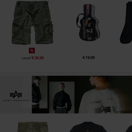
%
€ 19,99
€ 30,99
vanaf