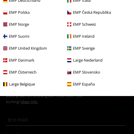
Meer categorieën. Meer opties.
EMP Deutschland
EMP Italia
Kleding & accessoires
Bovenkant
T-shirts
EMP Polska
EMP Česká Republika
Sale %
Mannen
Kleding
T-shirts en tops
EMP Norge
EMP Schweiz
Sale %
Kleding
T-shirts en tops
T-Shirts
EMP Suomi
EMP Ireland
Mannen
Kleding
T-shirts en tops
T-shirts
EMP United Kingdom
EMP Sverige
Kledingmerken
Mannen
EMP Danmark
Large Nederland
EMP Österreich
EMP Slovensko
15%
Large Belgique
EMP España
E-mailnieuwsbrief
korting
Meld je aan en ontvang een code voor 15%
korting!
Meer info