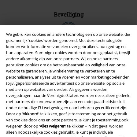
Beveiliging
We gebruiken cookies en andere technologieën op onze website, die
gezamenlijk ‘cookies’ worden genoemd. Met deze technologieën
kunnen we informatie verzamelen over gebruikers, hun gedrag en
hun apparaten. Sommige cookies worden door ons geplaatst, terwijl
andere afkomstig zijn van onze partners. Wij en onze partners
gebruiken cookies om de betrouwbaarheid en veiligheid van onze
website te garanderen, je winkelervaring te verbeteren en te
personaliseren, analyses uit te voeren en voor marketingdoeleinden
(bijv. gepersonaliseerde advertenties) op onze website, op sociale
media en op websites van derden. Als gegevens worden
overgedragen naar de Verenigde Staten, worden deze alleen gedeeld
met partners die onderworpen zijn aan een adequaatheidsbesluit
Legal
onder de huidige EU-wetgeving en naar behoren gecertificeerd zijn.
Door op ‘
Akkoord
’ te klikken, geef je toestemming voor het gebruik
Algemene Voorwaarden
van cookies door ons en onze partners. Je kunt je toestemming ook
weigeren door op ‘
Alles weigeren
’ te klikken - in dat geval worden
Bedrijfsgegevens
alleen noodzakelijke cookies gebruikt. Je kunt je individuele