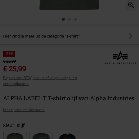
Hier vind je meer uit de categorie "T-shirt"
-21%
€ 32,99
€ 25,99
Prijzen incl. BTW, exclusief verpakkings- en
verzendkosten
ALPHA LABEL T T-shirt olijf van Alpha Industries
Meer productinformatie
Kies
Kleur:
olijf
je