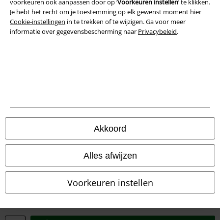
voorkeuren ook aanpassen door op ‘
Voorkeuren instellen
’ te klikken.
Privacyverklaring
Je hebt het recht om je toestemming op elk gewenst moment hier
Cookie-instellingen
in te trekken of te wijzigen. Ga voor meer
Verklaring van conformiteit
informatie over gegevensbescherming naar
Privacybeleid
.
Informatie over toegankelijkheid
Cookie-instellingen
Annuleer bestelling
Alle prijzen incl.
wettelijke BTW
Akkoord
© 1986-2026 Large Popmerchandising BV
Alles afwijzen
Voorkeuren instellen
Onze online shops
EMP International