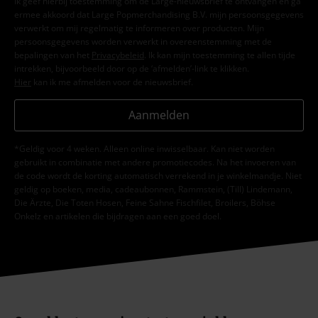
Ik geef hierbij toestemming om de Large-nieuwsbrief te ontvangen en ga
ermee akkoord dat Large Popmerchandising B.V. mijn persoonsgegevens
verwerkt om mij regelmatig te informeren over producten. Mijn
persoonsgegevens worden verwerkt in overeenstemming met de
bepalingen van het
Privacybeleid
. Ik kan mijn toestemming te allen tijde
intrekken, bijvoorbeeld door op de ‘afmelden’-link te klikken.
Hier
kan ik me afmelden voor de nieuwsbrief.
Aanmelden
*Geldig voor 4 weken. Alleen online inwisselbaar. Kan niet worden
gebruikt in combinatie met andere promotiecodes. Na het invoeren van
de code wordt de korting automatisch verrekend in je winkelmandje. Niet
geldig op boeken, media, cadeaubonnen, Rammstein, (Till) Lindemann,
Die Ärzte, Die Toten Hosen, Feine Sahne Fischfilet, Broilers, Böhse
Onkelz en artikelen die bijdragen aan een goed doel.