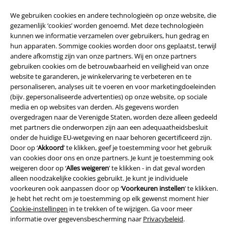
We gebruiken cookies en andere technologieën op onze website, die
gezamenlijk ‘cookies’ worden genoemd. Met deze technologieën
A Warner Music Group Company
kunnen we informatie verzamelen over gebruikers, hun gedrag en
hun apparaten. Sommige cookies worden door ons geplaatst, terwijl
andere afkomstig zijn van onze partners. Wij en onze partners
gebruiken cookies om de betrouwbaarheid en veiligheid van onze
website te garanderen, je winkelervaring te verbeteren en te
personaliseren, analyses uit te voeren en voor marketingdoeleinden
(bijv. gepersonaliseerde advertenties) op onze website, op sociale
media en op websites van derden. Als gegevens worden
Beveiliging
overgedragen naar de Verenigde Staten, worden deze alleen gedeeld
met partners die onderworpen zijn aan een adequaatheidsbesluit
onder de huidige EU-wetgeving en naar behoren gecertificeerd zijn.
Door op ‘
Akkoord
’ te klikken, geef je toestemming voor het gebruik
van cookies door ons en onze partners. Je kunt je toestemming ook
weigeren door op ‘
Alles weigeren
’ te klikken - in dat geval worden
alleen noodzakelijke cookies gebruikt. Je kunt je individuele
voorkeuren ook aanpassen door op ‘
Voorkeuren instellen
’ te klikken.
Je hebt het recht om je toestemming op elk gewenst moment hier
Cookie-instellingen
in te trekken of te wijzigen. Ga voor meer
informatie over gegevensbescherming naar
Privacybeleid
.