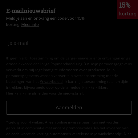
15%
E-mailnieuwsbrief
korting
Meld je aan en ontvang een code voor 15%
korting!
Meer info
Ik geef hierbij toestemming om de Large-nieuwsbrief te ontvangen en ga
ermee akkoord dat Large Popmerchandising B.V. mijn persoonsgegevens
verwerkt om mij regelmatig te informeren over producten. Mijn
persoonsgegevens worden verwerkt in overeenstemming met de
bepalingen van het
Privacybeleid
. Ik kan mijn toestemming te allen tijde
intrekken, bijvoorbeeld door op de ‘afmelden’-link te klikken.
Hier
kan ik me afmelden voor de nieuwsbrief.
Aanmelden
*Geldig voor 4 weken. Alleen online inwisselbaar. Kan niet worden
gebruikt in combinatie met andere promotiecodes. Na het invoeren van
de code wordt de korting automatisch verrekend in je winkelmandje. Niet