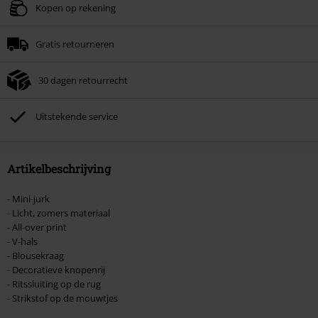
Geldig t/m 09-08-2026
Kopen op rekening
Minimale bestelwaarde € 49.99.
Gratis retourneren
Zodra je de code hebt ingevoerd, wordt de korting automatisch verrekend in
je winkelmandje.
30 dagen retourrecht
Kan niet gecombineerd worden met andere kortingscodes. Boeken, media,
tickets, Rammstein, (Till) Lindemann, Böhse Onkelz, Broilers, Die Ärzte, Die
Toten Hosen, Metality, cadeaubonnen en artikelen met een inbegrepen
Uitstekende service
donatie zijn uitgesloten van de korting.
Artikelbeschrijving
- Mini-jurk
- Licht, zomers materiaal
- All-over print
- V-hals
- Blousekraag
- Decoratieve knopenrij
- Ritssluiting op de rug
- Strikstof op de mouwtjes