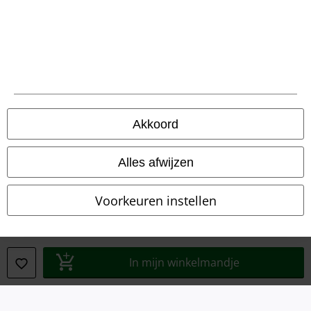
Legal
Algemene Voorwaarden
Bedrijfsgegevens
Akkoord
Privacyverklaring
Verklaring van conformiteit
Alles afwijzen
Informatie over toegankelijkheid
Voorkeuren instellen
Cookie-instellingen
Annuleer bestelling
In mijn winkelmandje
Alle prijzen incl.
wettelijke BTW
© 1986-2026 Large Popmerchandising BV