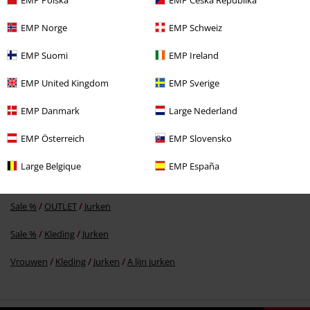
EMP Norge
EMP Schweiz
EMP Suomi
EMP Ireland
%
€ 53,99
EMP United Kingdom
EMP Sverige
EMP Danmark
Large Nederland
Meer categorieën. Meer opties.
EMP Österreich
EMP Slovensko
Kleding
Jurken
Korte jurken
Large Belgique
EMP España
Kleding & accessoires
One-Pieces
Jurken
Sale %
OUTLET
Jurken
Sale %
Kleding
Jurken
Vrouwen
Kleding
Jurken
A lijn jurken