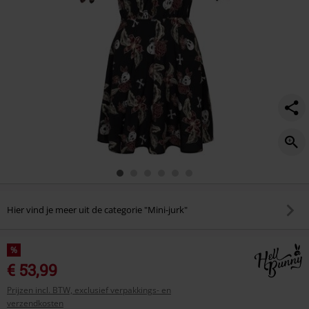
Hier vind je meer uit de categorie "Mini-jurk"
%
€ 53,99
Prijzen incl. BTW, exclusief verpakkings- en
verzendkosten