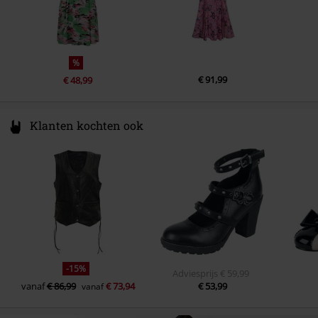
%
€ 91,99
€ 48,99
Klanten kochten ook
-15%
Adviesprijs
€ 59,99
vanaf
€ 86,99
€ 73,94
€ 53,99
vanaf