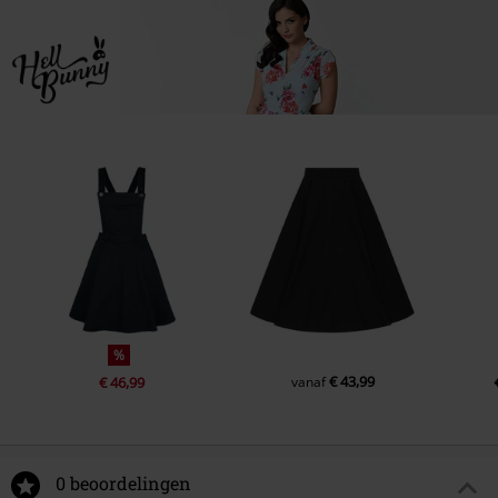
%
€ 43,99
€ 46,99
vanaf
0 beoordelingen