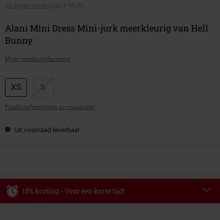
30 dagen beste prijs
:
€ 45,89
Alani Mini Dress Mini-jurk meerkleurig van Hell
Bunny
Meer productinformatie
Kies
XS
S
je
Productafmetingen en maattabel
maat
Uit voorraad leverbaar
15% korting - Voor een korte tijd!
Code
WEEKEND
Kopieer de code