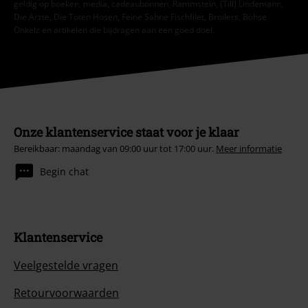
geldig op boeken, media, cadeaubonnen, Rammstein, (Till) Lindemann,
Die Ärzte, Die Toten Hosen, Feine Sahne Fischfilet, Broilers, Böhse
Onkelz en artikelen die bijdragen aan een goed doel.
Onze klantenservice staat voor je klaar
Bereikbaar: maandag van 09:00 uur tot 17:00 uur.
Meer informatie
Begin chat
Klantenservice
Veelgestelde vragen
Retourvoorwaarden