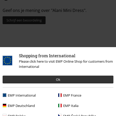
Geef ons je mening over "Alani Mini Dress".
Schrijf een beoordeling
Shopping from International
Please click here to visit EMP Online Shop for customers from
International
Ok
Laatst bezocht
EMP International
EMP France
EMP Deutschland
EMP Italia
EMP Polska
EMP Česká Republika