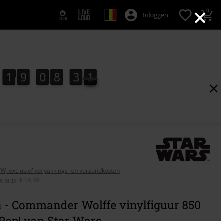
×
0
Inloggen
1
9
0
8
3
1
1
9
0
8
3
0
2
0
1
BTW, exclusief verpakkings- en verzendkosten
 prijs
:
€ 14,39
 - Commander Wolffe vinylfiguur 850
Pop! van Star Wars