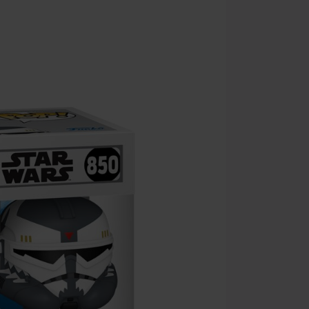
Kan niet geco
Rammstein, (Ti
cadeaubonnen e