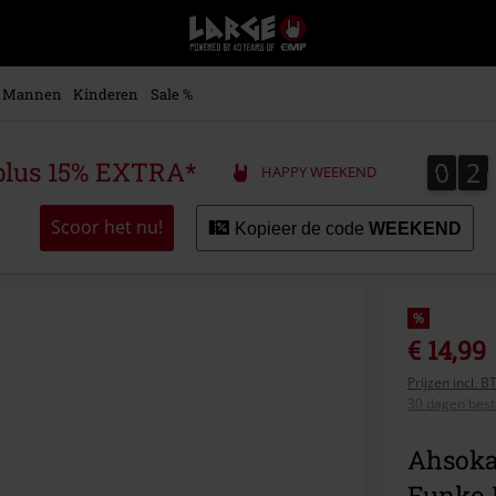
Large
–
Muziek-,
entertainment-,
Mannen
Kinderen
Sale %
en
gaming-
merch
0
2
0
2
plus 15% EXTRA*
HAPPY WEEKEND
+
alternatieve
kleding
Scoor het nu!
Kopieer de code
WEEKEND
%
€ 14,99
Prijzen incl. 
30 dagen beste
Ahsoka
Funko 