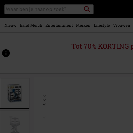
Overslaan
Packstation
Zoek
naar
zoeken
in
hoofdinhoud
catalogus
Nieuw
Band Merch
Entertainment
Merken
Lifestyle
Vrouwen
Tot 70% KORTING 
https://www.large.be/p/ahsoka-
-
-
commander-
wolffe-
vinylfiguur-
850/596243St.html