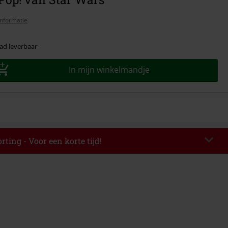
nformatie
ad leverbaar
In mijn winkelmandje
rting - Voor een korte tijd!
EKEND
Kopieer de code
-08-2026
elwaarde € 49.99.
de hebt ingevoerd, wordt de korting automatisch verrekend in je