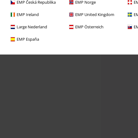
EMP Česká Republika
EMP Norge
EM
EMP Ireland
EMP United Kingdom
EM
Large Nederland
EMP Österreich
EM
EMP España