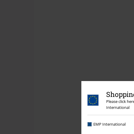
Shopping
Please click he
International
EMP International