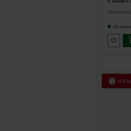
Meer producti
Uit voorra
15% ko
Code
WE
Geldig t/m 09
Minimale best
Zodra je de co
winkelmandje.