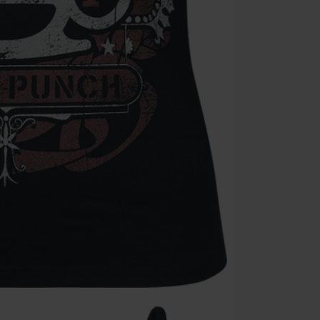
Minimale best
Zodra je de co
winkelmandje.
Kan niet geco
Rammstein, (Ti
cadeaubonnen e