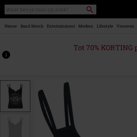
Overslaan
Packstation
Zoek
naar
zoeken
in
hoofdinhoud
catalogus
Nieuw
Band Merch
Entertainment
Merken
Lifestyle
Vrouwen
Tot 70% KORTING 
https://www.large.be/p/5fdp/567119.html