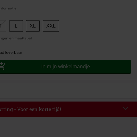
nformatie
M
L
XL
XXL
ngen en maattabel
ad leverbaar
In mijn winkelmandje
rting - Voor een korte tijd!
EKEND
Kopieer de code
-08-2026