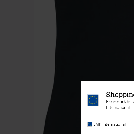
Shopping
Please click he
International
EMP International