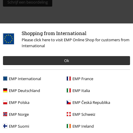
Schrijf een beoordeling
Shopping from International
Please click here to visit EMP Online Shop for customers from
International
Ok
Laatst bezocht
EMP International
EMP France
EMP Deutschland
EMP Italia
EMP Polska
EMP Česká Republika
EMP Norge
EMP Schweiz
EMP Suomi
EMP Ireland