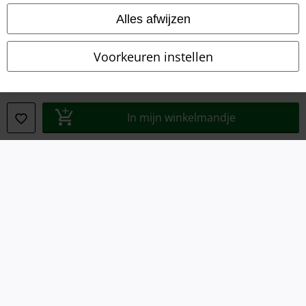
Algemene Voorwaarden
Alles afwijzen
Bedrijfsgegevens
Voorkeuren instellen
Privacyverklaring
Verklaring van conformiteit
In mijn winkelmandje
Informatie over toegankelijkheid
Cookie-instellingen
Annuleer bestelling
Alle prijzen incl.
wettelijke BTW
© 1986-2026 Large Popmerchandising BV