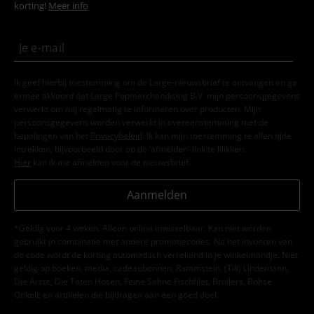
korting!
Meer info
Ik geef hierbij toestemming om de Large-nieuwsbrief te ontvangen en ga
ermee akkoord dat Large Popmerchandising B.V. mijn persoonsgegevens
verwerkt om mij regelmatig te informeren over producten. Mijn
persoonsgegevens worden verwerkt in overeenstemming met de
bepalingen van het
Privacybeleid
. Ik kan mijn toestemming te allen tijde
intrekken, bijvoorbeeld door op de ‘afmelden’-link te klikken.
Hier
kan ik me afmelden voor de nieuwsbrief.
Aanmelden
*Geldig voor 4 weken. Alleen online inwisselbaar. Kan niet worden
gebruikt in combinatie met andere promotiecodes. Na het invoeren van
de code wordt de korting automatisch verrekend in je winkelmandje. Niet
geldig op boeken, media, cadeaubonnen, Rammstein, (Till) Lindemann,
Die Ärzte, Die Toten Hosen, Feine Sahne Fischfilet, Broilers, Böhse
Onkelz en artikelen die bijdragen aan een goed doel.