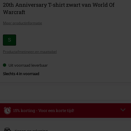
20th Anniversary T-shirt zwart van World Of
Warcraft
Meer productinformatie
Kies
S
je
Productafmetingen en maattabel
maat
Uit voorraad leverbaar
Slechts 4 in voorraad
15% korting - Voor een korte tijd!
Code
WEEKEND
Kopieer de code
Geldig t/m 09-08-2026