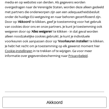
A Warner Music Group Company
media en op websites van derden. Als gegevens worden
overgedragen naar de Verenigde Staten, worden deze alleen gedeeld
met partners die onderworpen zijn aan een adequaatheidsbesluit
onder de huidige EU-wetgeving en naar behoren gecertificeerd zijn.
Door op ‘
Akkoord
’ te klikken, geef je toestemming voor het gebruik
van cookies door ons en onze partners. Je kunt je toestemming ook
weigeren door op ‘
Alles weigeren
’ te klikken - in dat geval worden
Beveiliging
alleen noodzakelijke cookies gebruikt. Je kunt je individuele
voorkeuren ook aanpassen door op ‘
Voorkeuren instellen
’ te klikken.
Je hebt het recht om je toestemming op elk gewenst moment hier
Cookie-instellingen
in te trekken of te wijzigen. Ga voor meer
informatie over gegevensbescherming naar
Privacybeleid
.
Akkoord
Legal