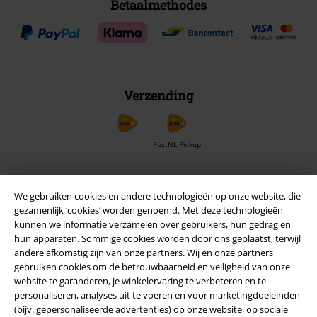
Betaalmethodes
Verzending
PostNL Pickup
We gebruiken cookies en andere technologieën op onze website, die
large app
gezamenlijk ‘cookies’ worden genoemd. Met deze technologieën
Download gratis de nieuwe large app en profiteer van alle nieuwe
kunnen we informatie verzamelen over gebruikers, hun gedrag en
functies en voordelen!
hun apparaten. Sommige cookies worden door ons geplaatst, terwijl
andere afkomstig zijn van onze partners. Wij en onze partners
gebruiken cookies om de betrouwbaarheid en veiligheid van onze
website te garanderen, je winkelervaring te verbeteren en te
personaliseren, analyses uit te voeren en voor marketingdoeleinden
(bijv. gepersonaliseerde advertenties) op onze website, op sociale