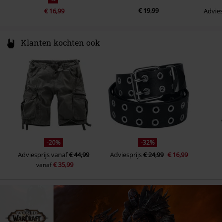
€ 19,99
€ 16,99
Advies
Klanten kochten ook
-20%
-32%
Adviesprijs
vanaf
€ 44,99
Adviesprijs
€ 24,99
€ 16,99
€ 35,99
vanaf