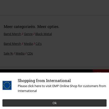
Meer categorieën. Meer opties.
Band Merch
Genre
Black Metal
Band Merch
Media
Cd's
Sale %
Media
CDs
15%
E-mailnieuwsbrief
Shopping from International
korting
Meld je aan en ontvang een code voor 15%
Please click here to visit EMP Online Shop for customers from
korting!
Meer info
International
Ok