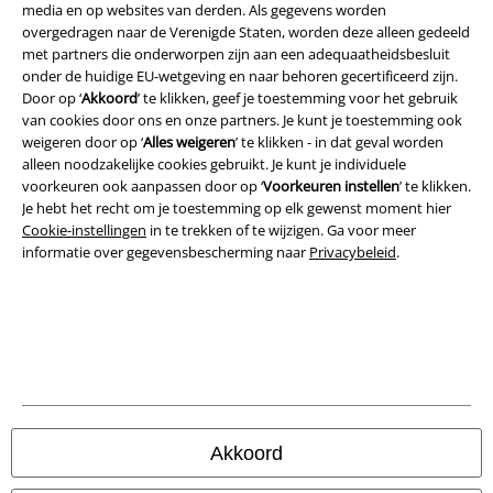
media en op websites van derden. Als gegevens worden
overgedragen naar de Verenigde Staten, worden deze alleen gedeeld
Privacyverklaring
met partners die onderworpen zijn aan een adequaatheidsbesluit
onder de huidige EU-wetgeving en naar behoren gecertificeerd zijn.
Verklaring van conformiteit
Door op ‘
Akkoord
’ te klikken, geef je toestemming voor het gebruik
van cookies door ons en onze partners. Je kunt je toestemming ook
weigeren door op ‘
Alles weigeren
’ te klikken - in dat geval worden
Informatie over toegankelijkheid
alleen noodzakelijke cookies gebruikt. Je kunt je individuele
voorkeuren ook aanpassen door op ‘
Voorkeuren instellen
’ te klikken.
Cookie-instellingen
Je hebt het recht om je toestemming op elk gewenst moment hier
Cookie-instellingen
in te trekken of te wijzigen. Ga voor meer
Annuleer bestelling
informatie over gegevensbescherming naar
Privacybeleid
.
Alle prijzen incl.
wettelijke BTW
© 1986-2026 Large Popmerchandising BV
Onze online shops
Akkoord
EMP International