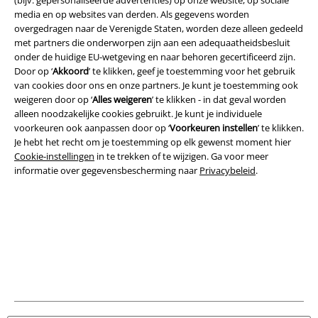
(bijv. gepersonaliseerde advertenties) op onze website, op sociale
Legal
media en op websites van derden. Als gegevens worden
overgedragen naar de Verenigde Staten, worden deze alleen gedeeld
Algemene Voorwaarden
met partners die onderworpen zijn aan een adequaatheidsbesluit
onder de huidige EU-wetgeving en naar behoren gecertificeerd zijn.
Bedrijfsgegevens
Door op ‘
Akkoord
’ te klikken, geef je toestemming voor het gebruik
van cookies door ons en onze partners. Je kunt je toestemming ook
Privacyverklaring
weigeren door op ‘
Alles weigeren
’ te klikken - in dat geval worden
alleen noodzakelijke cookies gebruikt. Je kunt je individuele
voorkeuren ook aanpassen door op ‘
Voorkeuren instellen
’ te klikken.
Verklaring van conformiteit
Je hebt het recht om je toestemming op elk gewenst moment hier
Cookie-instellingen
in te trekken of te wijzigen. Ga voor meer
Informatie over toegankelijkheid
informatie over gegevensbescherming naar
Privacybeleid
.
Cookie-instellingen
Annuleer bestelling
Alle prijzen incl.
wettelijke BTW
© 1986-2026 Large Popmerchandising BV