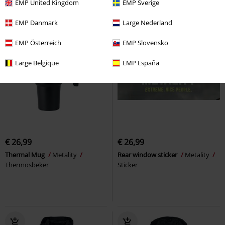
EMP United Kingdom
EMP Sverige
EMP Danmark
Large Nederland
EMP Österreich
EMP Slovensko
Large Belgique
EMP España
€ 26,99
€ 26,99
Thermal Mug
Metality
Rear window sticker
Metality
Thermosbeker
Sticker