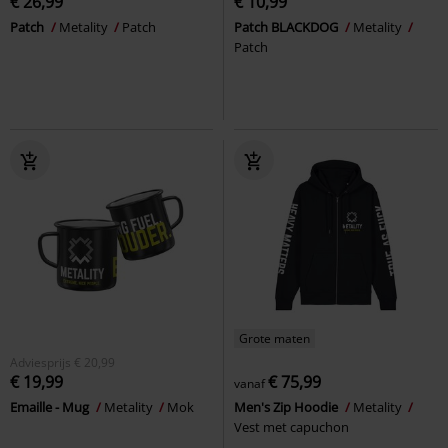
€ 26,99
€ 10,99
Patch
Metality
Patch
Patch BLACKDOG
Metality
Patch
Grote maten
Adviesprijs
€ 20,99
€ 19,99
€ 75,99
vanaf
Emaille - Mug
Metality
Mok
Men's Zip Hoodie
Metality
Vest met capuchon