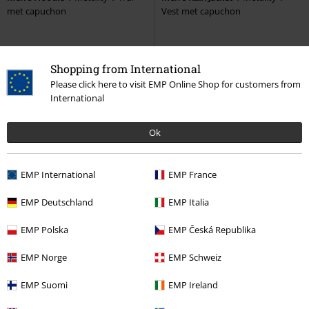
met capuchon
Vest met capuchon
Shopping from International
Please click here to visit EMP Online Shop for customers from
International
Ok
EMP International
EMP France
EMP Deutschland
EMP Italia
Kinderen
EMP Polska
EMP Česká Republika
€ 53,99
€ 80,99
EMP Norge
EMP Schweiz
Logo
Metality
Kinder vesten
Metality Zippo
Metality
Aansteker
EMP Suomi
EMP Ireland