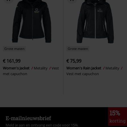
Grote maten
Grote maten
€ 161,99
€ 75,99
Women's Jacket
Metality
Vest
Women's Rain Jacket
Metality
met capuchon
Vest met capuchon
15%
E-mailnieuwsbrief
korting
Meld je aan en ontvang een code voor 15%