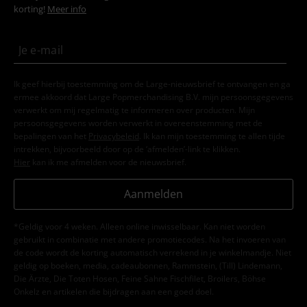
korting!
Meer info
Ik geef hierbij toestemming om de Large-nieuwsbrief te ontvangen en ga
ermee akkoord dat Large Popmerchandising B.V. mijn persoonsgegevens
verwerkt om mij regelmatig te informeren over producten. Mijn
persoonsgegevens worden verwerkt in overeenstemming met de
bepalingen van het
Privacybeleid
. Ik kan mijn toestemming te allen tijde
intrekken, bijvoorbeeld door op de ‘afmelden’-link te klikken.
Hier
kan ik me afmelden voor de nieuwsbrief.
Aanmelden
*Geldig voor 4 weken. Alleen online inwisselbaar. Kan niet worden
gebruikt in combinatie met andere promotiecodes. Na het invoeren van
de code wordt de korting automatisch verrekend in je winkelmandje. Niet
geldig op boeken, media, cadeaubonnen, Rammstein, (Till) Lindemann,
Die Ärzte, Die Toten Hosen, Feine Sahne Fischfilet, Broilers, Böhse
Onkelz en artikelen die bijdragen aan een goed doel.