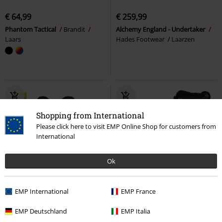
€ 64,99
€ 259,99
Phantom Tactical
Brandit
Alchemy England - Undertaker
Laars
Hades Footwear
Laarzen
Shopping from International
Please click here to visit EMP Online Shop for customers from
International
Ok
Metalen details
EMP International
EMP France
Adviesprijs
€ 79,00
€ 75,99
€ 248,99
EMP Deutschland
EMP Italia
Vegantom 10 Eyelet Laarzen
Brake Buckle
Harley Davidson