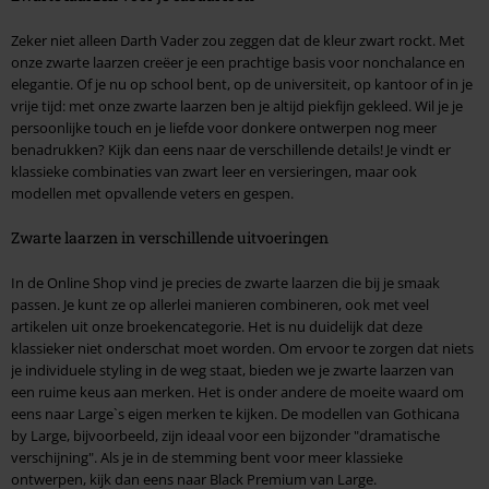
Zeker niet alleen Darth Vader zou zeggen dat de kleur zwart rockt. Met
onze zwarte laarzen creëer je een prachtige basis voor nonchalance en
elegantie. Of je nu op school bent, op de universiteit, op kantoor of in je
vrije tijd: met onze zwarte laarzen ben je altijd piekfijn gekleed. Wil je je
persoonlijke touch en je liefde voor donkere ontwerpen nog meer
benadrukken? Kijk dan eens naar de verschillende details! Je vindt er
klassieke combinaties van zwart leer en versieringen, maar ook
modellen met opvallende veters en gespen.
Zwarte laarzen in verschillende uitvoeringen
In de Online Shop vind je precies de zwarte laarzen die bij je smaak
passen. Je kunt ze op allerlei manieren combineren, ook met veel
artikelen uit onze broekencategorie. Het is nu duidelijk dat deze
klassieker niet onderschat moet worden. Om ervoor te zorgen dat niets
je individuele styling in de weg staat, bieden we je zwarte laarzen van
een ruime keus aan merken. Het is onder andere de moeite waard om
eens naar Large`s eigen merken te kijken. De modellen van Gothicana
by Large, bijvoorbeeld, zijn ideaal voor een bijzonder "dramatische
verschijning". Als je in de stemming bent voor meer klassieke
ontwerpen, kijk dan eens naar Black Premium van Large.