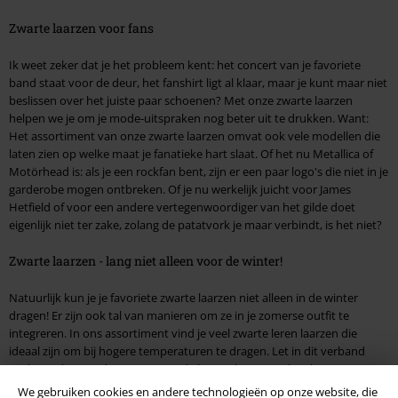
Zwarte laarzen voor fans
Ik weet zeker dat je het probleem kent: het concert van je favoriete
band staat voor de deur, het fanshirt ligt al klaar, maar je kunt maar niet
beslissen over het juiste paar schoenen? Met onze zwarte laarzen
helpen we je om je mode-uitspraken nog beter uit te drukken. Want:
Het assortiment van onze zwarte laarzen omvat ook vele modellen die
laten zien op welke maat je fanatieke hart slaat. Of het nu Metallica of
Motörhead is: als je een rockfan bent, zijn er een paar logo's die niet in je
garderobe mogen ontbreken. Of je nu werkelijk juicht voor James
Hetfield of voor een andere vertegenwoordiger van het gilde doet
eigenlijk niet ter zake, zolang de patatvork je maar verbindt, is het niet?
Zwarte laarzen - lang niet alleen voor de winter!
Natuurlijk kun je je favoriete zwarte laarzen niet alleen in de winter
dragen! Er zijn ook tal van manieren om ze in je zomerse outfit te
integreren. In ons assortiment vind je veel zwarte leren laarzen die
ideaal zijn om bij hogere temperaturen te dragen. Let in dit verband
onder andere op de voering aan de binnenkant van de schoenen.
We gebruiken cookies en andere technologieën op onze website, die