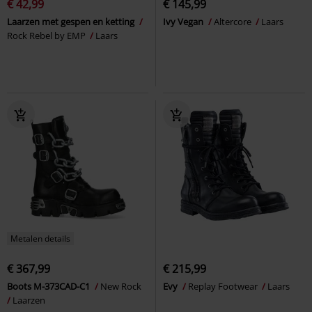
€ 42,99
€ 145,99
Laarzen met gespen en ketting
Ivy Vegan
Altercore
Laars
Rock Rebel by EMP
Laars
Metalen details
€ 367,99
€ 215,99
Boots M-373CAD-C1
New Rock
Evy
Replay Footwear
Laars
Laarzen