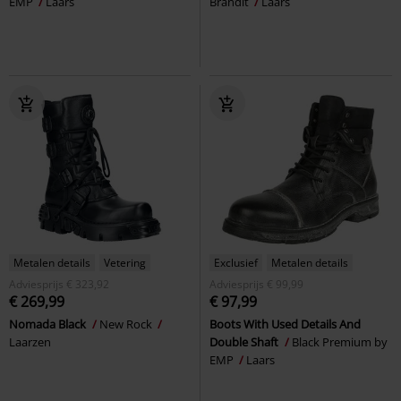
EMP
Laars
Brandit
Laars
Metalen details
Vetering
Exclusief
Metalen details
Adviesprijs
€ 323,92
Adviesprijs
€ 99,99
€ 269,99
€ 97,99
Nomada Black
New Rock
Boots With Used Details And
Laarzen
Double Shaft
Black Premium by
EMP
Laars