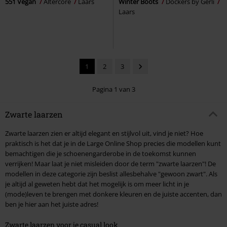
551 Vegan
Altercore
Laars
Winter Boots
Dockers by Gerli
Laars
1
2
3
Pagina 1 van 3
Zwarte laarzen
Zwarte laarzen zien er altijd elegant en stijlvol uit, vind je niet? Hoe
praktisch is het dat je in de Large Online Shop precies die modellen kunt
bemachtigen die je schoenengarderobe in de toekomst kunnen
verrijken! Maar laat je niet misleiden door de term "zwarte laarzen"! De
modellen in deze categorie zijn beslist allesbehalve "gewoon zwart". Als
je altijd al geweten hebt dat het mogelijk is om meer licht in je
(mode)leven te brengen met donkere kleuren en de juiste accenten, dan
ben je hier aan het juiste adres!
Zwarte laarzen voor je casual look