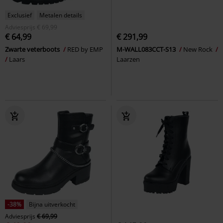
Exclusief
Metalen details
Adviesprijs
€ 69,99
€ 64,99
€ 291,99
Zwarte veterboots
RED by EMP
M-WALL083CCT-S13
New Rock
Laars
Laarzen
-38%
Bijna uitverkocht
Adviesprijs
€ 69,99