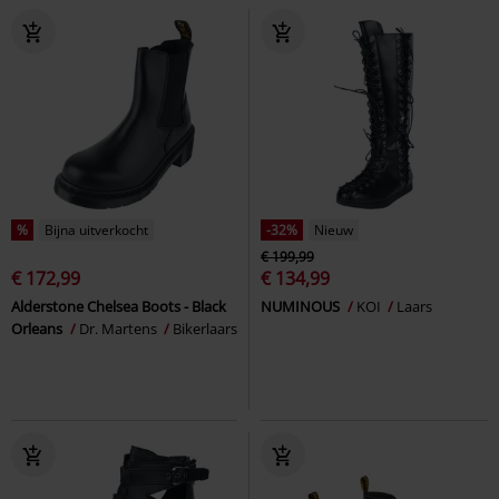
%
Bijna uitverkocht
-32%
Nieuw
€ 199,99
€ 172,99
€ 134,99
Alderstone Chelsea Boots - Black
NUMINOUS
KOI
Laars
Orleans
Dr. Martens
Bikerlaars