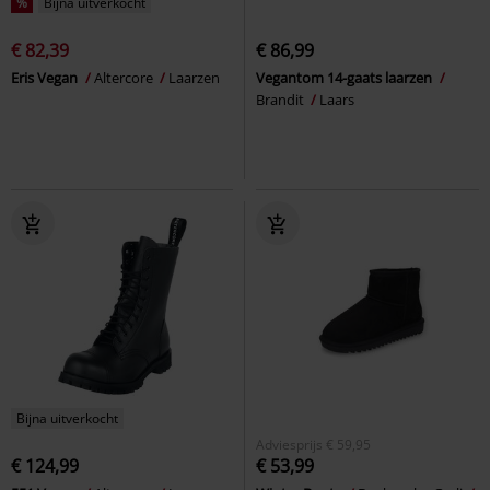
%
Bijna uitverkocht
€ 82,39
€ 86,99
Eris Vegan
Altercore
Laarzen
Vegantom 14-gaats laarzen
Brandit
Laars
Bijna uitverkocht
Adviesprijs
€ 59,95
€ 124,99
€ 53,99