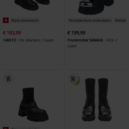
%
Bijna uitverkocht
Verwijderbare onderdelen
Metalen 
€ 183,99
€ 199,99
1460 FZ
Dr. Martens
Laars
Frunkrocker Sidekick
KOI
Laars