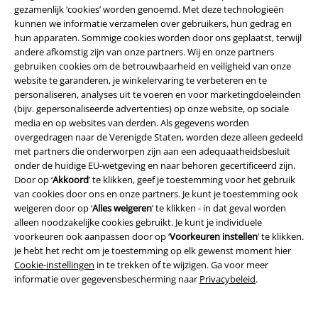
Hoe combineer je zwarte laarzen?
gezamenlijk ‘cookies’ worden genoemd. Met deze technologieën
kunnen we informatie verzamelen over gebruikers, hun gedrag en
Zwarte laarzen voor vrouwen en mannen Laarzen in zwart zijn heel
hun apparaten. Sommige cookies worden door ons geplaatst, terwijl
gemakkelijk te combineren. Want: de kleur zwart past vrijwel altijd. Dit is
andere afkomstig zijn van onze partners. Wij en onze partners
geen holle frase, maar eerder een feit. Terwijl mannen vaak de voorkeur
gebruiken cookies om de betrouwbaarheid en veiligheid van onze
geven aan de klassieke combinatie van zwarte laarzen en jeans, maken
website te garanderen, je winkelervaring te verbeteren en te
veel vrouwen van de gelegenheid gebruik om stijlbreuken te creëren
personaliseren, analyses uit te voeren en voor marketingdoeleinden
met behulp van laarzen en zomerjurken, bijvoorbeeld in rockabilly stijl.
(bijv. gepersonaliseerde advertenties) op onze website, op sociale
In dit verband blijkt telkens weer hoe vrouwelijk deze "alleskunners"
media en op websites van derden. Als gegevens worden
kunnen zijn - als ze de bijpassende "tegenhangers" ontmoeten.
overgedragen naar de Verenigde Staten, worden deze alleen gedeeld
met partners die onderworpen zijn aan een adequaatheidsbesluit
Waar koop je zwarte laarzen?
onder de huidige EU-wetgeving en naar behoren gecertificeerd zijn.
Door op ‘
Akkoord
’ te klikken, geef je toestemming voor het gebruik
In de Large Online Shop vind je veel verschillende laarzen met en zonder
van cookies door ons en onze partners. Je kunt je toestemming ook
vetersluiting in verschillende maten, in een overtuigende kwaliteit en
weigeren door op ‘
Alles weigeren
’ te klikken - in dat geval worden
tegen een eerlijke prijs. Het is ook de moeite waard regelmatig in onze
alleen noodzakelijke cookies gebruikt. Je kunt je individuele
uitverkoop sectie te kijken. Ook daar bieden we je de prachtige
voorkeuren ook aanpassen door op ‘
Voorkeuren instellen
’ te klikken.
gelegenheid om zelf te zien hoe gevarieerd de kleur zwart kan zijn.
Je hebt het recht om je toestemming op elk gewenst moment hier
Cookie-instellingen
in te trekken of te wijzigen. Ga voor meer
informatie over gegevensbescherming naar
Privacybeleid
.
15%
E-mailnieuwsbrief