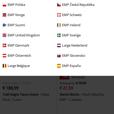
Brandit
Laars
Bikerlaars
EMP Polska
EMP Česká Republika
EMP Norge
EMP Schweiz
EMP Suomi
EMP Ireland
EMP United Kingdom
EMP Sverige
EMP Danmark
Large Nederland
EMP Österreich
EMP Slovensko
Large Belgique
EMP España
-73%
Exclusief
Adviesprijs
€ 218,90
Adviesprijs
€ 79,99
€ 188,99
€ 21,59
Trail Negro Tacon Acero
New
Denim Boots
Rock Rebel by
Rock
Laars
EMP
Laarzen