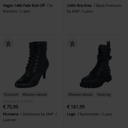
Vegan 1460 Felix Rub Off
Dr.
Celtic fine lines
Black Premium
Martens
Laars
by EMP
Laars
Exclusief
Metalen details
Metalen details
Vetering
Adviesprijs
€ 79,99
€ 75,99
€ 161,99
Muraena
Gothicana by EMP
Logo
Rammstein
Laars
Laarzen