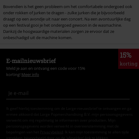
Bovendien is het geen probleem om het comfortabele ondergoed ook
onder rokken of jurken te dragen - zulke jurken die je bijvoorbeeld
draagt op een avondje uit naar een concert. Na een avontuurlijke dag
op een festival gooi je het ondergoed gewoon in de wasmachine.
Dankzij de hoogwaardige materialen zorgen ze ervoor dat ze
onbeschadigd uit de machine komen.
15%
E-mailnieuwsbrief
korting
Meld je aan en ontvang een code voor 15%
korting!
Meer info
Ik geef hierbij toestemming om de Large-nieuwsbrief te ontvangen en ga
ermee akkoord dat Large Popmerchandising B.V. mijn persoonsgegevens
verwerkt om mij regelmatig te informeren over producten. Mijn
persoonsgegevens worden verwerkt in overeenstemming met de
bepalingen van het
Privacybeleid
. Ik kan mijn toestemming te allen tijde
intrekken, bijvoorbeeld door op de ‘afmelden’-link te klikken.