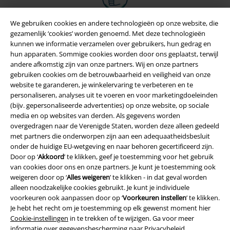
We gebruiken cookies en andere technologieën op onze website, die
gezamenlijk ‘cookies’ worden genoemd. Met deze technologieën
kunnen we informatie verzamelen over gebruikers, hun gedrag en
hun apparaten. Sommige cookies worden door ons geplaatst, terwijl
andere afkomstig zijn van onze partners. Wij en onze partners
gebruiken cookies om de betrouwbaarheid en veiligheid van onze
website te garanderen, je winkelervaring te verbeteren en te
personaliseren, analyses uit te voeren en voor marketingdoeleinden
(bijv. gepersonaliseerde advertenties) op onze website, op sociale
media en op websites van derden. Als gegevens worden
Legal
overgedragen naar de Verenigde Staten, worden deze alleen gedeeld
met partners die onderworpen zijn aan een adequaatheidsbesluit
Algemene Voorwaarden
onder de huidige EU-wetgeving en naar behoren gecertificeerd zijn.
Door op ‘
Akkoord
’ te klikken, geef je toestemming voor het gebruik
Bedrijfsgegevens
van cookies door ons en onze partners. Je kunt je toestemming ook
weigeren door op ‘
Alles weigeren
’ te klikken - in dat geval worden
Privacyverklaring
alleen noodzakelijke cookies gebruikt. Je kunt je individuele
voorkeuren ook aanpassen door op ‘
Voorkeuren instellen
’ te klikken.
Je hebt het recht om je toestemming op elk gewenst moment hier
Verklaring van conformiteit
Cookie-instellingen
in te trekken of te wijzigen. Ga voor meer
informatie over gegevensbescherming naar
Privacybeleid
.