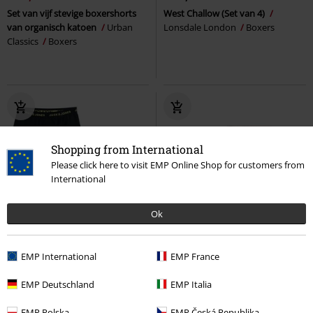
Set van vijf stevige boxershorts
West Challow (Set van 4)
van organisch katoen
Urban
Lonsdale London
Boxers
Classics
Boxers
Shopping from International
Please click here to visit EMP Online Shop for customers from
International
Ok
Bijna uitverkocht
3-delige set
Bijna uitverkocht
5-delige set
EMP International
EMP France
€ 32,99
€ 43,99
JACSUGAR SKULL TRUNKS 3 PACK
JACOLIVER TRUNKS 5-PACK NOOS
EMP Deutschland
EMP Italia
Jack & Jones
Boxers
Jack & Jones
Boxers
EMP Polska
EMP Česká Republika