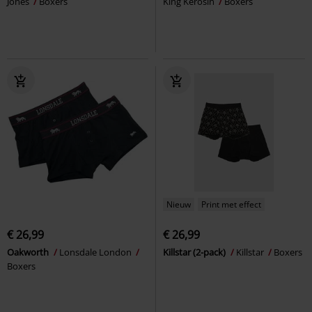
Jones
Boxers
King Kerosin
Boxers
Nieuw
Print met effect
€ 26,99
€ 26,99
Oakworth
Lonsdale London
Killstar (2-pack)
Killstar
Boxers
Boxers