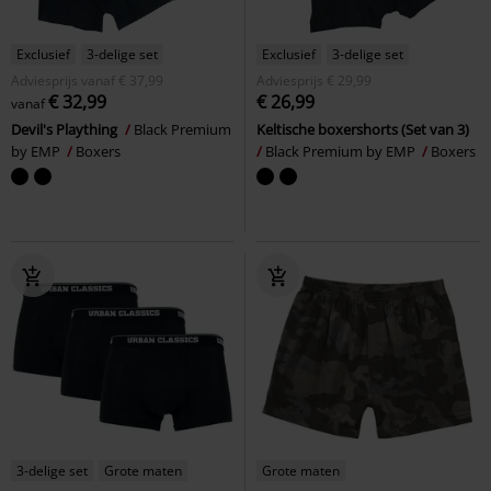
Exclusief
3-delige set
Exclusief
3-delige set
Adviesprijs
vanaf
€ 37,99
Adviesprijs
€ 29,99
€ 32,99
€ 26,99
vanaf
Devil's Plaything
Black Premium
Keltische boxershorts (Set van 3)
by EMP
Boxers
Black Premium by EMP
Boxers
3-delige set
Grote maten
Grote maten