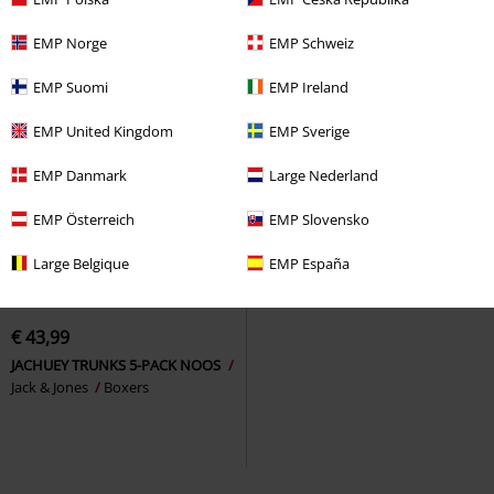
EMP Norge
EMP Schweiz
EMP Suomi
EMP Ireland
EMP United Kingdom
EMP Sverige
EMP Danmark
Large Nederland
EMP Österreich
EMP Slovensko
Large Belgique
EMP España
Bijna uitverkocht
2-delige set
€ 43,99
JACHUEY TRUNKS 5-PACK NOOS
Jack & Jones
Boxers