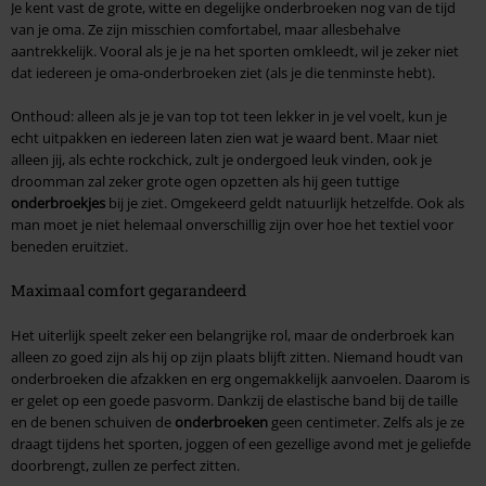
Je kent vast de grote, witte en degelijke onderbroeken nog van de tijd
van je oma. Ze zijn misschien comfortabel, maar allesbehalve
aantrekkelijk. Vooral als je je na het sporten omkleedt, wil je zeker niet
dat iedereen je oma-onderbroeken ziet (als je die tenminste hebt).
Onthoud: alleen als je je van top tot teen lekker in je vel voelt, kun je
echt uitpakken en iedereen laten zien wat je waard bent. Maar niet
alleen jij, als echte rockchick, zult je ondergoed leuk vinden, ook je
droomman zal zeker grote ogen opzetten als hij geen tuttige
onderbroekjes
bij je ziet. Omgekeerd geldt natuurlijk hetzelfde. Ook als
man moet je niet helemaal onverschillig zijn over hoe het textiel voor
beneden eruitziet.
Maximaal comfort gegarandeerd
Het uiterlijk speelt zeker een belangrijke rol, maar de onderbroek kan
alleen zo goed zijn als hij op zijn plaats blijft zitten. Niemand houdt van
onderbroeken die afzakken en erg ongemakkelijk aanvoelen. Daarom is
er gelet op een goede pasvorm. Dankzij de elastische band bij de taille
en de benen schuiven de
onderbroeken
geen centimeter. Zelfs als je ze
draagt tijdens het sporten, joggen of een gezellige avond met je geliefde
doorbrengt, zullen ze perfect zitten.