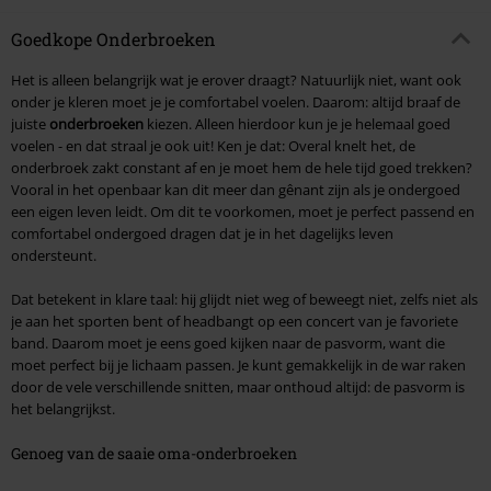
Goedkope Onderbroeken
Het is alleen belangrijk wat je erover draagt? Natuurlijk niet, want ook
onder je kleren moet je je comfortabel voelen. Daarom: altijd braaf de
juiste
onderbroeken
kiezen. Alleen hierdoor kun je je helemaal goed
voelen - en dat straal je ook uit! Ken je dat: Overal knelt het, de
onderbroek zakt constant af en je moet hem de hele tijd goed trekken?
Vooral in het openbaar kan dit meer dan gênant zijn als je ondergoed
een eigen leven leidt. Om dit te voorkomen, moet je perfect passend en
comfortabel ondergoed dragen dat je in het dagelijks leven
ondersteunt.
Dat betekent in klare taal: hij glijdt niet weg of beweegt niet, zelfs niet als
je aan het sporten bent of headbangt op een concert van je favoriete
band. Daarom moet je eens goed kijken naar de pasvorm, want die
moet perfect bij je lichaam passen. Je kunt gemakkelijk in de war raken
door de vele verschillende snitten, maar onthoud altijd: de pasvorm is
het belangrijkst.
Genoeg van de saaie oma-onderbroeken