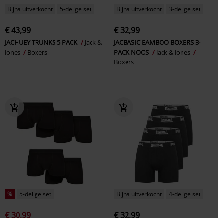
Bijna uitverkocht
5-delige set
Bijna uitverkocht
3-delige set
€ 43,99
€ 32,99
JACHUEY TRUNKS 5 PACK
Jack &
JACBASIC BAMBOO BOXERS 3-
Jones
Boxers
PACK NOOS
Jack & Jones
Boxers
%
5-delige set
Bijna uitverkocht
4-delige set
€ 30,99
€ 32,99