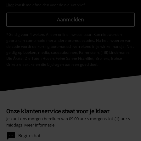
Hier
kan ik me afmelden voor de nieuwsbrief.
Aanmelden
*Geldig voor 4 weken. Alleen online inwisselbaar. Kan niet worden
gebruikt in combinatie met andere promotiecodes. Na het invoeren van
de code wordt de korting automatisch verrekend in je winkelmandje. Niet
geldig op boeken, media, cadeaubonnen, Rammstein, (Till) Lindemann,
Die Ärzte, Die Toten Hosen, Feine Sahne Fischfilet, Broilers, Böhse
Onkelz en artikelen die bijdragen aan een goed doel.
Onze klantenservice staat voor je klaar
Je kunt ons morgen bereiken van 09:00 uur s morgens tot {1} uur s
middags.
Meer informatie
Begin chat