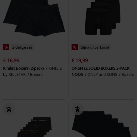
%
2-delige set
%
Bijna uitverkocht
€ 16,99
€ 19,99
Kihilist Boxers (2-pack)
KIHILIST
ONSFITZ SOLID BOXERS 3-PACK
by KILLSTAR
Boxers
NOOS
ONLY and SONS
Boxers