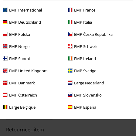
Onkelz en artikelen die bijdragen aan een goed doel.
EMP International
EMP France
EMP Deutschland
EMP Italia
EMP Polska
EMP Česká Republika
Onze klantenservice staat voor je klaar
EMP Norge
EMP Schweiz
Bereikbaar: maandag van 09:00 uur tot 17:00 uur.
Meer informatie
EMP Suomi
EMP Ireland
Begin chat
EMP United Kingdom
EMP Sverige
EMP Danmark
Large Nederland
Klantenservice
EMP Österreich
EMP Slovensko
Veelgestelde vragen
Large Belgique
EMP España
Retourvoorwaarden
Retourneer item