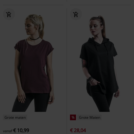
Grote maten
%
Grote Maten
€ 10,99
€ 28,04
vanaf