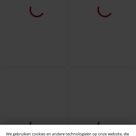
Grote maten
Grote maten
€ 14,99
€ 16,99
vanaf
vanaf
Shaped Long Tee
Urban Classics
Long Shaped Turnup Tee
Urban
T-shirt
Classics
T-shirt
+2
We gebruiken cookies en andere technologieën op onze website, die