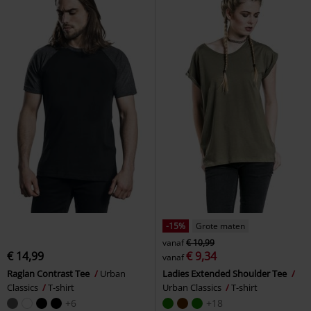
-15%
Grote maten
vanaf
€ 10,99
€ 14,99
€ 9,34
vanaf
Raglan Contrast Tee
Urban
Ladies Extended Shoulder Tee
Classics
T-shirt
Urban Classics
T-shirt
+6
+18