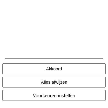
Akkoord
Grote maten
%
Bijna uitverkocht
Alles afwijzen
€ 10,99
€ 16,99
vanaf
Ladies Extended Shoulder Tee
Washed Look Ribbed T-shirt
Voorkeuren instellen
Urban Classics
T-shirt
Urban Classics
T-shirt
+18