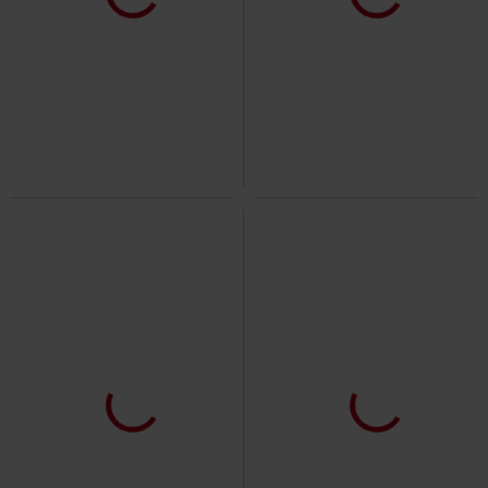
Grote maten
%
Bijna uitverkocht
€ 16,99
€ 12,99
vanaf
vanaf
Organic Basic Tee
Urban Classics
Long Shaped Turnup Tee
Urban