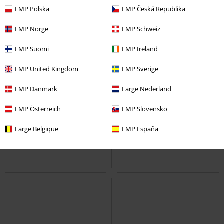
EMP Polska
EMP Česká Republika
EMP Norge
EMP Schweiz
EMP Suomi
EMP Ireland
EMP United Kingdom
EMP Sverige
EMP Danmark
Large Nederland
EMP Österreich
EMP Slovensko
Large Belgique
EMP España
Grote Maten
Grote maten
€ 10,99
€ 19,99
vanaf
Ladies Extended Shoulder Tee
Heavy Oversized Tee
Urban
Urban Classics
T-shirt
Classics
T-shirt