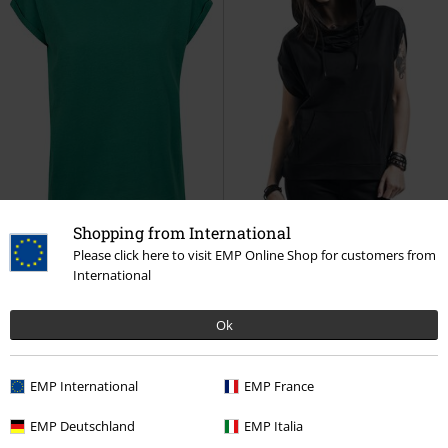
Shopping from International
Please click here to visit EMP Online Shop for customers from
International
Grote maten
%
Exclusief
€ 10,99
€ 28,04
vanaf
Ok
Ladies Extended Shoulder Tee
Ladies Sleeveless Terry High Collar
Urban Classics
T-shirt
Hoodie
Urban Classics
T-shirt
+18
EMP International
EMP France
EMP Deutschland
EMP Italia