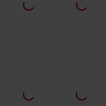
€ 10,99
€ 9,34
vanaf
vanaf
Basic Tee
Urban Classics
T-
Ladies Extended Shoulder Tee
shirt
Urban Classics
T-shirt
+3
+18