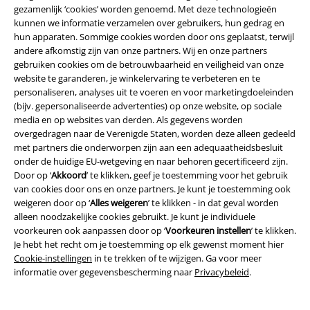
gezamenlijk ‘cookies’ worden genoemd. Met deze technologieën
kunnen we informatie verzamelen over gebruikers, hun gedrag en
hun apparaten. Sommige cookies worden door ons geplaatst, terwijl
andere afkomstig zijn van onze partners. Wij en onze partners
gebruiken cookies om de betrouwbaarheid en veiligheid van onze
website te garanderen, je winkelervaring te verbeteren en te
personaliseren, analyses uit te voeren en voor marketingdoeleinden
(bijv. gepersonaliseerde advertenties) op onze website, op sociale
media en op websites van derden. Als gegevens worden
overgedragen naar de Verenigde Staten, worden deze alleen gedeeld
met partners die onderworpen zijn aan een adequaatheidsbesluit
onder de huidige EU-wetgeving en naar behoren gecertificeerd zijn.
-15%
Grote maten
%
Door op ‘
Akkoord
’ te klikken, geef je toestemming voor het gebruik
van cookies door ons en onze partners. Je kunt je toestemming ook
vanaf
€ 19,99
€ 16,99
€ 10,99
weigeren door op ‘
Alles weigeren
’ te klikken - in dat geval worden
vanaf
alleen noodzakelijke cookies gebruikt. Je kunt je individuele
Tall Tee L/S
Urban Classics
Raglan Contrast Tee
Urban
voorkeuren ook aanpassen door op ‘
Voorkeuren instellen
’ te klikken.
Shirt met lange mouwen
Classics
T-shirt
Je hebt het recht om je toestemming op elk gewenst moment hier
+6
Cookie-instellingen
in te trekken of te wijzigen. Ga voor meer
informatie over gegevensbescherming naar
Privacybeleid
.