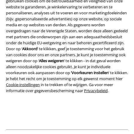
gebruiken cookies om de betrouwbaarheid en veiligheid van onze
Legal
website te garanderen, je winkelervaring te verbeteren en te
personaliseren, analyses uit te voeren en voor marketingdoeleinden
Algemene Voorwaarden
(bijv. gepersonaliseerde advertenties) op onze website, op sociale
media en op websites van derden. Als gegevens worden
Bedrijfsgegevens
overgedragen naar de Verenigde Staten, worden deze alleen gedeeld
met partners die onderworpen zijn aan een adequaatheidsbesluit
onder de huidige EU-wetgeving en naar behoren gecertificeerd zijn.
Privacyverklaring
Door op ‘
Akkoord
’ te klikken, geef je toestemming voor het gebruik
van cookies door ons en onze partners. Je kunt je toestemming ook
Verklaring van conformiteit
weigeren door op ‘
Alles weigeren
’ te klikken - in dat geval worden
alleen noodzakelijke cookies gebruikt. Je kunt je individuele
Informatie over toegankelijkheid
voorkeuren ook aanpassen door op ‘
Voorkeuren instellen
’ te klikken.
Je hebt het recht om je toestemming op elk gewenst moment hier
Cookie-instellingen
Cookie-instellingen
in te trekken of te wijzigen. Ga voor meer
informatie over gegevensbescherming naar
Privacybeleid
.
Annuleer bestelling
Alle prijzen incl.
wettelijke BTW
© 1986-2026 Large Popmerchandising BV