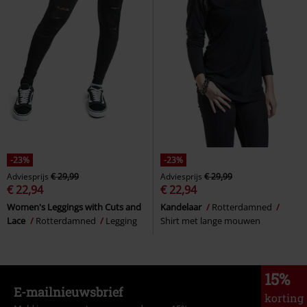
-23%
-23%
Adviesprijs
€ 29,99
Adviesprijs
€ 29,99
€ 22,94
€ 22,94
Women's Leggings with Cuts and
Kandelaar
Rotterdamned
Lace
Rotterdamned
Legging
Shirt met lange mouwen
15%
E-mailnieuwsbrief
korting