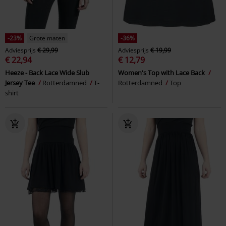
-23%
Grote maten
-36%
Adviesprijs
€ 29,99
Adviesprijs
€ 19,99
€ 22,94
€ 12,79
Heeze - Back Lace Wide Slub
Women's Top with Lace Back
Jersey Tee
Rotterdamned
T-
Rotterdamned
Top
shirt