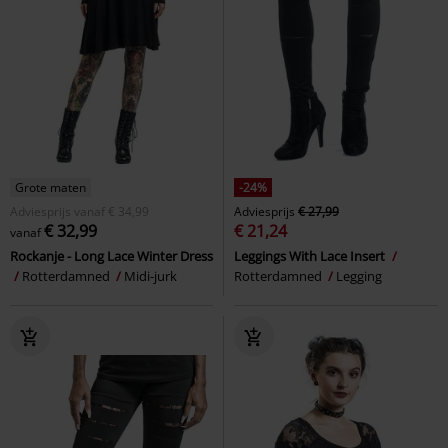
Grote maten
-24%
Adviesprijs
vanaf
€ 34,99
Adviesprijs
€ 27,99
€ 32,99
€ 21,24
vanaf
Rockanje - Long Lace Winter Dress
Leggings With Lace Insert
Rotterdamned
Midi-jurk
Rotterdamned
Legging