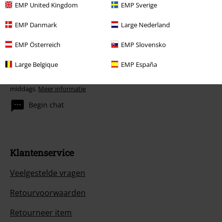
EMP United Kingdom
EMP Sverige
EMP Danmark
Large Nederland
EMP Österreich
EMP Slovensko
Large Belgique
EMP España
Onze klantenservice staat voor je klaar
Je kunt ons morgen bereiken van 09:00 uur s morgens tot {1} uur s
middags.
Meer informatie
Begin chat
Klantenservice
Veelgestelde vragen
Retourvoorwaarden
Retourneer item