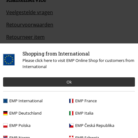
Veelgestelde vragen
Retourvoorwaarden
Retourneer item
Algemene maat info
Shopping from International
Please click here to visit EMP Online Shop for customers from
Annuleer mijn BSC-lidmaatschap
International
Betaalmethodes
Ok
EMP International
EMP France
Overige acties
EMP Deutschland
EMP Italia
Prijsvragen
EMP Polska
EMP Česká Republika
Large Cadeaubonnen
EMP Norge
EMP Schweiz