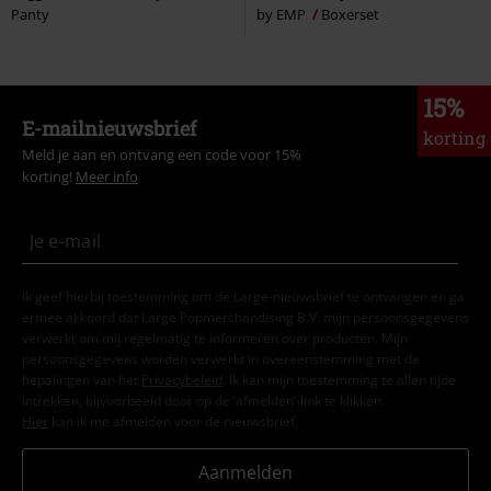
Panty
by EMP
Boxerset
15%
E-mailnieuwsbrief
korting
Meld je aan en ontvang een code voor 15%
korting!
Meer info
Ik geef hierbij toestemming om de Large-nieuwsbrief te ontvangen en ga
ermee akkoord dat Large Popmerchandising B.V. mijn persoonsgegevens
verwerkt om mij regelmatig te informeren over producten. Mijn
persoonsgegevens worden verwerkt in overeenstemming met de
bepalingen van het
Privacybeleid
. Ik kan mijn toestemming te allen tijde
intrekken, bijvoorbeeld door op de ‘afmelden’-link te klikken.
Hier
kan ik me afmelden voor de nieuwsbrief.
Aanmelden