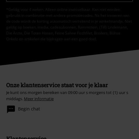
*Geldig voor 4 weken. Alleen online inwisselbaar. Kan niet worden
gebruikt in combinatie met andere promotiecodes. Na het invoeren van
de code wordt de korting automatisch verrekend in je winkelmandje. Niet
geldig op boeken, media, cadeaubonnen, Rammstein, (Till) Lindemann,
Die Ärzte, Die Toten Hosen, Feine Sahne Fischfilet, Broilers, Böhse
Onkelz en artikelen die bijdragen aan een goed doel.
Onze klantenservice staat voor je klaar
Je kunt ons morgen bereiken van 09:00 uur s morgens tot {1} uur s
middags.
Meer informatie
Begin chat
Klantenservice