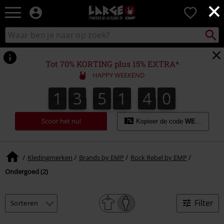
×
Large
0
–
Muziek-,
Packst
Zoek
zoeken
entertainment-,
in
en
catalogus
gaming-
Tot 70% KORTING plus 15% EXTRA*
merch
HAPPY WEEKEND
+
alternatieve
1
3
5
1
4
0
1
3
5
1
3
9
1
9
0
kleding
4
3
Scoor het nu!
Kopieer de code
WEEKEND
Kledingmerken
Brands by EMP
Rock Rebel by EMP
Ondergoed (2)
Filter