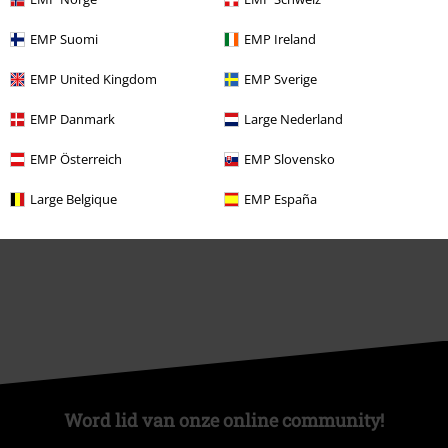
Large Studentenkorting
EMP Suomi
EMP Ireland
EMP Backstage Club
EMP United Kingdom
EMP Sverige
EMP Danmark
Large Nederland
Over Large
EMP Österreich
EMP Slovensko
Partnerprogramma's
Large Belgique
EMP España
Duurzaamheid
Word lid van onze online community!