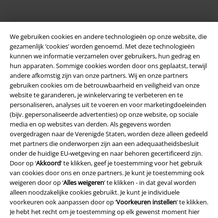
We gebruiken cookies en andere technologieën op onze website, die
gezamenlijk ‘cookies’ worden genoemd. Met deze technologieën
kunnen we informatie verzamelen over gebruikers, hun gedrag en
hun apparaten. Sommige cookies worden door ons geplaatst, terwijl
andere afkomstig zijn van onze partners. Wij en onze partners
Legal
gebruiken cookies om de betrouwbaarheid en veiligheid van onze
Algemene Voorwaarden
website te garanderen, je winkelervaring te verbeteren en te
personaliseren, analyses uit te voeren en voor marketingdoeleinden
(bijv. gepersonaliseerde advertenties) op onze website, op sociale
Bedrijfsgegevens
media en op websites van derden. Als gegevens worden
overgedragen naar de Verenigde Staten, worden deze alleen gedeeld
Privacyverklaring
met partners die onderworpen zijn aan een adequaatheidsbesluit
onder de huidige EU-wetgeving en naar behoren gecertificeerd zijn.
Verklaring van conformiteit
Door op ‘
Akkoord
’ te klikken, geef je toestemming voor het gebruik
van cookies door ons en onze partners. Je kunt je toestemming ook
Informatie over toegankelijkheid
weigeren door op ‘
Alles weigeren
’ te klikken - in dat geval worden
alleen noodzakelijke cookies gebruikt. Je kunt je individuele
voorkeuren ook aanpassen door op ‘
Voorkeuren instellen
’ te klikken.
Cookie-instellingen
Je hebt het recht om je toestemming op elk gewenst moment hier