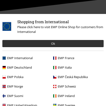
Shopping from International
Onze klantenservice staat voor je klaar
Please click here to visit EMP Online Shop for customers from
Onze klantenservice is vandaag bereikbaar tot 17:00 uur.
Meer
International
informatie
Ok
Begin chat
EMP International
EMP France
Klantenservice
EMP Deutschland
EMP Italia
Veelgestelde vragen
EMP Polska
EMP Česká Republika
Retourvoorwaarden
EMP Norge
EMP Schweiz
Retourneer item
EMP Suomi
EMP Ireland
Algemene maat info
EMP United Kingdom
EMP Sverige