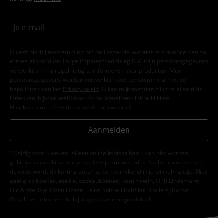
Ik geef hierbij toestemming om de Large-nieuwsbrief te ontvangen en ga
ermee akkoord dat Large Popmerchandising B.V. mijn persoonsgegevens
verwerkt om mij regelmatig te informeren over producten. Mijn
persoonsgegevens worden verwerkt in overeenstemming met de
bepalingen van het
Privacybeleid
. Ik kan mijn toestemming te allen tijde
intrekken, bijvoorbeeld door op de ‘afmelden’-link te klikken.
Hier
kan ik me afmelden voor de nieuwsbrief.
Aanmelden
*Geldig voor 4 weken. Alleen online inwisselbaar. Kan niet worden
gebruikt in combinatie met andere promotiecodes. Na het invoeren van
de code wordt de korting automatisch verrekend in je winkelmandje. Niet
geldig op boeken, media, cadeaubonnen, Rammstein, (Till) Lindemann,
Die Ärzte, Die Toten Hosen, Feine Sahne Fischfilet, Broilers, Böhse
Onkelz en artikelen die bijdragen aan een goed doel.