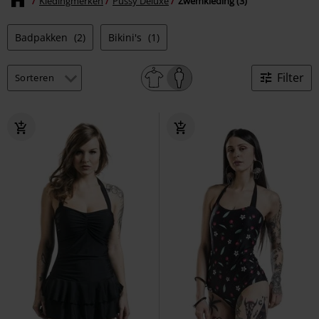
Kledingmerken
Pussy Deluxe
Zwemkleding (3)
Badpakken
(2)
Bikini's
(1)
Filter