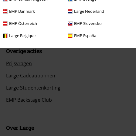
Annuleer mijn BSC-lidmaatschap
EMP Danmark
Large Nederland
Betaalmethodes
EMP Österreich
EMP Slovensko
Large Belgique
EMP España
Overige acties
Prijsvragen
Large Cadeaubonnen
Large Studentenkorting
EMP Backstage Club
Over Large