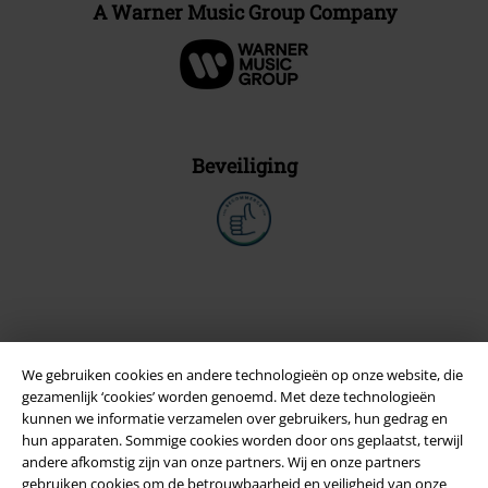
A Warner Music Group Company
Beveiliging
We gebruiken cookies en andere technologieën op onze website, die
gezamenlijk ‘cookies’ worden genoemd. Met deze technologieën
kunnen we informatie verzamelen over gebruikers, hun gedrag en
hun apparaten. Sommige cookies worden door ons geplaatst, terwijl
andere afkomstig zijn van onze partners. Wij en onze partners
Legal
gebruiken cookies om de betrouwbaarheid en veiligheid van onze