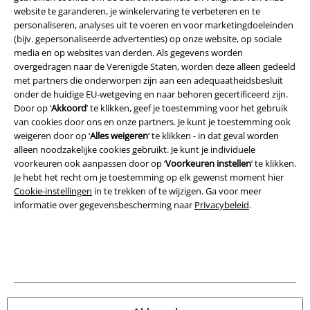
website te garanderen, je winkelervaring te verbeteren en te
Algemene Voorwaarden
personaliseren, analyses uit te voeren en voor marketingdoeleinden
(bijv. gepersonaliseerde advertenties) op onze website, op sociale
Bedrijfsgegevens
media en op websites van derden. Als gegevens worden
overgedragen naar de Verenigde Staten, worden deze alleen gedeeld
met partners die onderworpen zijn aan een adequaatheidsbesluit
Privacyverklaring
onder de huidige EU-wetgeving en naar behoren gecertificeerd zijn.
Door op ‘
Akkoord
’ te klikken, geef je toestemming voor het gebruik
Verklaring van conformiteit
van cookies door ons en onze partners. Je kunt je toestemming ook
weigeren door op ‘
Alles weigeren
’ te klikken - in dat geval worden
Informatie over toegankelijkheid
alleen noodzakelijke cookies gebruikt. Je kunt je individuele
voorkeuren ook aanpassen door op ‘
Voorkeuren instellen
’ te klikken.
Cookie-instellingen
Je hebt het recht om je toestemming op elk gewenst moment hier
Cookie-instellingen
in te trekken of te wijzigen. Ga voor meer
informatie over gegevensbescherming naar
Privacybeleid
.
Annuleer bestelling
Alle prijzen incl.
wettelijke BTW
© 1986-2026 Large Popmerchandising BV