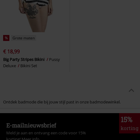
%
Grote maten
€ 18,99
Big Party Stripes Bikini
Pussy
Deluxe
Bikini Set
Ontdek badmode die bij jouw stijl past in onze badmodewinkel.
15%
E-mailnieuwsbrief
korting
Meld je aan en ontvang een code voor 15%
korting!
Meer info